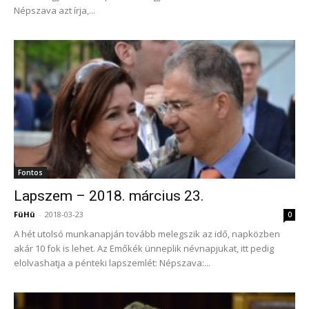
Népszava azt írja,...
Fontos
Lapszem – 2018. március 23.
FüHü
-
2018-03-23
0
A hét utolsó munkanapján tovább melegszik az idő, napközben
akár 10 fok is lehet. Az Emőkék ünneplik névnapjukat, itt pedig
elolvashatja a pénteki lapszemlét: Népszava:...