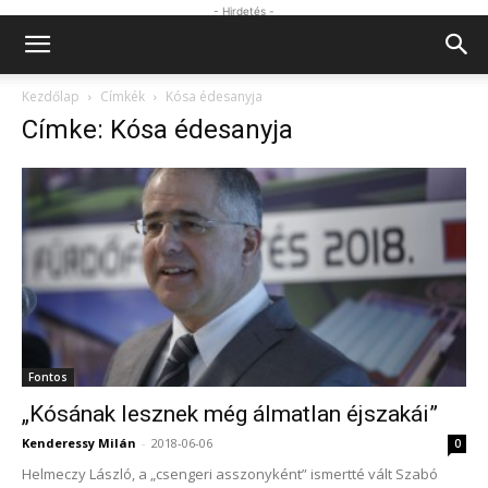
- Hirdetés -
Kezdőlap
Címkék
Kósa édesanyja
Címke: Kósa édesanyja
Fontos
„Kósának lesznek még álmatlan éjszakái”
Kenderessy Milán
-
2018-06-06
0
Helmeczy László, a „csengeri asszonyként” ismertté vált Szabó