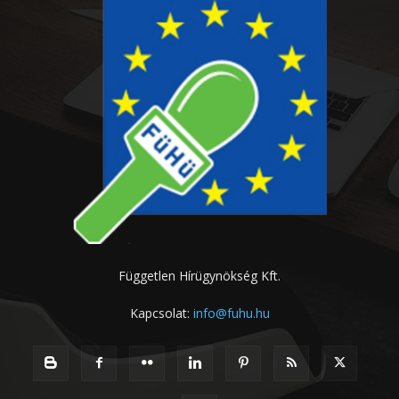
Független Hírügynökség Kft.
Kapcsolat:
info@fuhu.hu