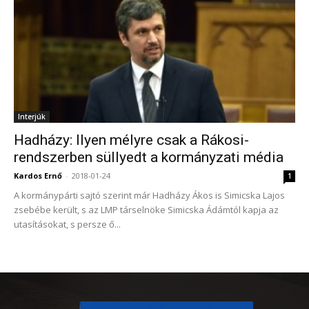
Interjúk
Hadházy: Ilyen mélyre csak a Rákosi-
rendszerben süllyedt a kormányzati média
Kardos Ernő
-
2018-01-24
1
A kormánypárti sajtó szerint már Hadházy Ákos is Simicska Lajos
zsebébe került, s az LMP társelnöke Simicska Ádámtól kapja az
utasításokat, s persze ő...