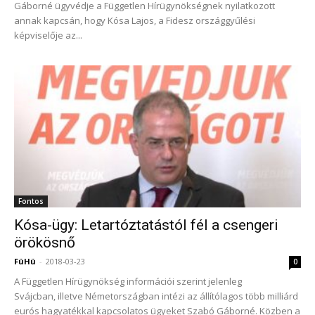
Gáborné ügyvédje a Független Hírügynökségnek nyilatkozott
annak kapcsán, hogy Kósa Lajos, a Fidesz országgyűlési
képviselője az...
Fontos
Kósa-ügy: Letartóztatástól fél a csengeri
örökösnő
FüHü
-
2018-03-23
0
A Független Hírügynökség információi szerint jelenleg
Svájcban, illetve Németországban intézi az állítólagos több milliárd
eurós hagyatékkal kapcsolatos ügyeket Szabó Gáborné. Közben a