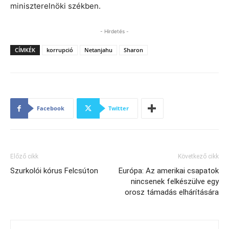
miniszterelnöki székben.
- Hirdetés -
CÍMKÉK
korrupció
Netanjahu
Sharon
Facebook
Twitter
Előző cikk
Következő cikk
Szurkolói kórus Felcsúton
Európa: Az amerikai csapatok
nincsenek felkészülve egy
orosz támadás elhárítására