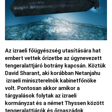
Az izraeli főügyészség utasítására hat
embert vettek őrizetbe az úgynevezett
tengeralattjáró botrány kapcsán. Köztük
David Sharant, aki korábban Netanjahu
izraeli miniszterelnök kabinetfőnöke
volt. Pontosan akkor amikor a
tárgyalások folytak az izraeli
kormányzat és a német Thyssen között
tengeralattjárók és őrnaszádok