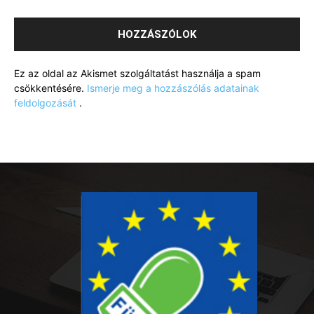
Ez az oldal az Akismet szolgáltatást használja a spam
csökkentésére.
Ismerje meg a hozzászólás adatainak
feldolgozását
.