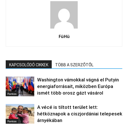
FüHü
KAPCSOLÓDÓ CIKKEK
TÖBB A SZERZŐTŐL
Washington vámokkal vágná el Putyin
energiaforrásait, miközben Európa
ismét több orosz gázt vásárol
Fontos
A vécé is tiltott terület lett:
hétköznapok a ciszjordániai telepesek
árnyékában
Fontos