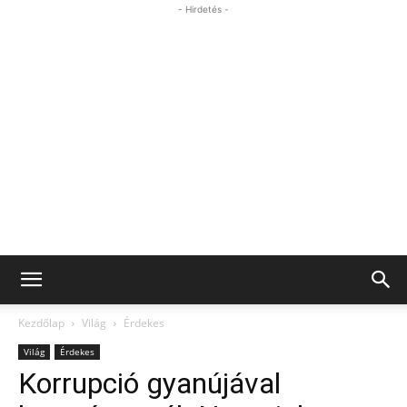
- Hirdetés -
Kezdőlap
Világ
Érdekes
Világ
Érdekes
Korrupció gyanújával