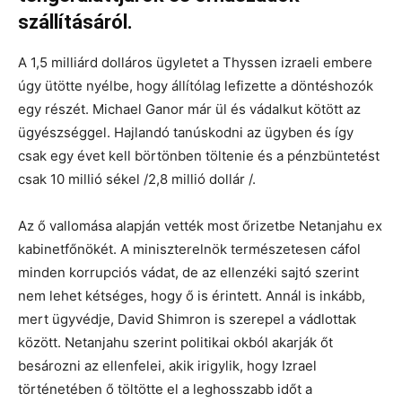
szállításáról.
A 1,5 milliárd dolláros ügyletet a Thyssen izraeli embere
úgy ütötte nyélbe, hogy állítólag lefizette a döntéshozók
egy részét. Michael Ganor már ül és vádalkut kötött az
ügyészséggel. Hajlandó tanúskodni az ügyben és így
csak egy évet kell börtönben töltenie és a pénzbüntetést
csak 10 millió sékel /2,8 millió dollár /.
Az ő vallomása alapján vették most őrizetbe Netanjahu ex
kabinetfőnökét. A miniszterelnök természetesen cáfol
minden korrupciós vádat, de az ellenzéki sajtó szerint
nem lehet kétséges, hogy ő is érintett. Annál is inkább,
mert ügyvédje, David Shimron is szerepel a vádlottak
között. Netanjahu szerint politikai okból akarják őt
besározni az ellenfelei, akik irigylik, hogy Izrael
történetében ő töltötte el a leghosszabb időt a