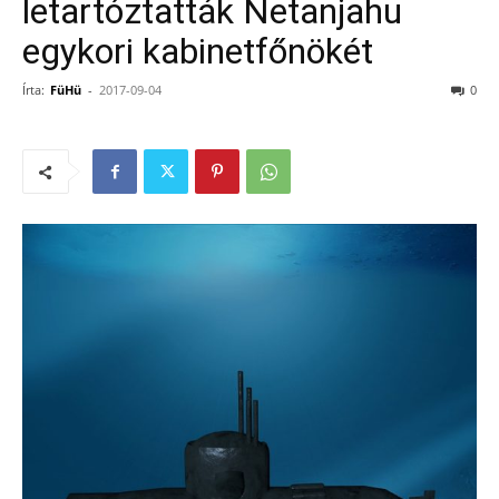
letartóztatták Netanjahu
egykori kabinetfőnökét
Írta:
FüHü
-
2017-09-04
0