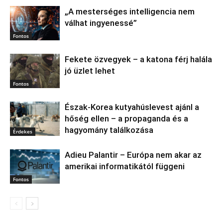
„A mesterséges intelligencia nem
válhat ingyenessé”
Fontos
Fekete özvegyek – a katona férj halála
jó üzlet lehet
Fontos
Észak‑Korea kutyahúslevest ajánl a
hőség ellen – a propaganda és a
hagyomány találkozása
Érdekes
Adieu Palantir – Európa nem akar az
amerikai informatikától függeni
Fontos