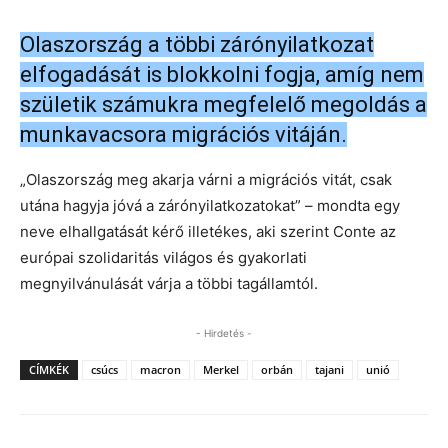
Olaszország a többi zárónyilatkozat
elfogadását is blokkolni fogja, amíg nem
születik számukra megfelelő megoldás a
munkavacsora migrációs vitáján.
„Olaszország meg akarja várni a migrációs vitát, csak
utána hagyja jóvá a zárónyilatkozatokat” – mondta egy
neve elhallgatását kérő illetékes, aki szerint Conte az
európai szolidaritás világos és gyakorlati
megnyilvánulását várja a többi tagállamtól.
- Hirdetés -
CÍMKÉK
csúcs
macron
Merkel
orbán
tajani
unió