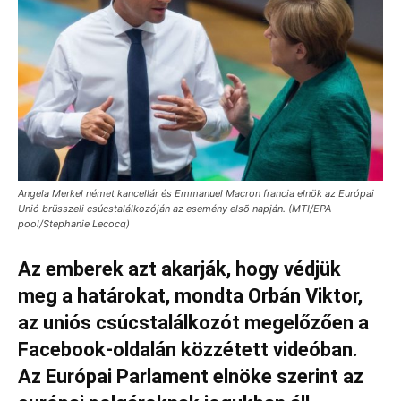
Angela Merkel német kancellár és Emmanuel Macron francia elnök az Európai
Unió brüsszeli csúcstalálkozóján az esemény elsõ napján. (MTI/EPA
pool/Stephanie Lecocq)
Az emberek azt akarják, hogy védjük
meg a határokat, mondta Orbán Viktor,
az uniós csúcstalálkozót megelőzően a
Facebook-oldalán közzétett videóban.
Az Európai Parlament elnöke szerint az