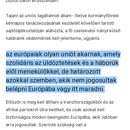
csütörtökön Brüsszelben.
Tajani az uniós tagállamok állam- illetve kormányfőinek
kétnapos tanácskozásának kezdetét követően tartott
sajtótájékoztatóján aláhúzta, a fő cselekvési irányt külső
határaink védelmének kell jelentenie, ugyanis
az európaiak olyan uniót akarnak, amely
szolidáris az üldöztetések és a háborúk
elől menekülőkkel, de határozott
azokkal szemben, akik nem jogosultak
belépni Európába vagy itt maradni.
Először is meg kell állítani a tranzitországokból és az
afrikai partokról útra kelőket, és csak azokat kell
biztonságos módon beengedni Európába, akik valóban
arra jogosultak. Szerinte szükség van a