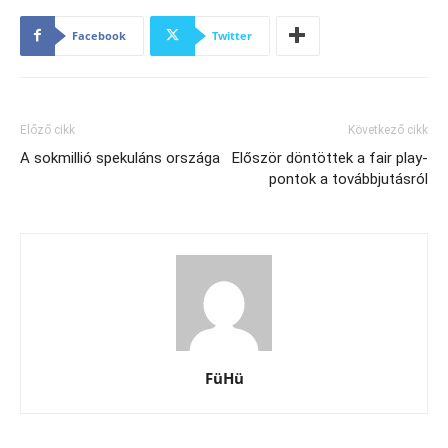
Facebook
Twitter
Előző cikk
Következő cikk
A sokmillió spekuláns országa
Először döntöttek a fair play-
pontok a továbbjutásról
FüHü