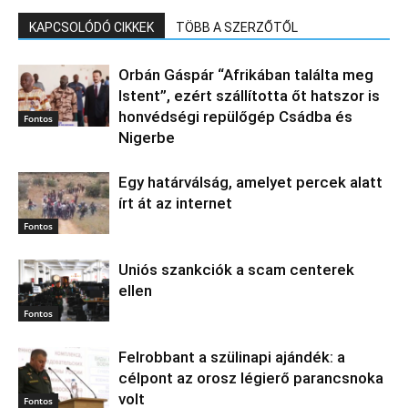
KAPCSOLÓDÓ CIKKEK
TÖBB A SZERZŐTŐL
Orbán Gáspár “Afrikában találta meg
Istent”, ezért szállította őt hatszor is
honvédségi repülőgép Csádba és
Fontos
Nigerbe
Egy határválság, amelyet percek alatt
írt át az internet
Fontos
Uniós szankciók a scam centerek
ellen
Fontos
Felrobbant a szülinapi ajándék: a
célpont az orosz légierő parancsnoka
volt
Fontos