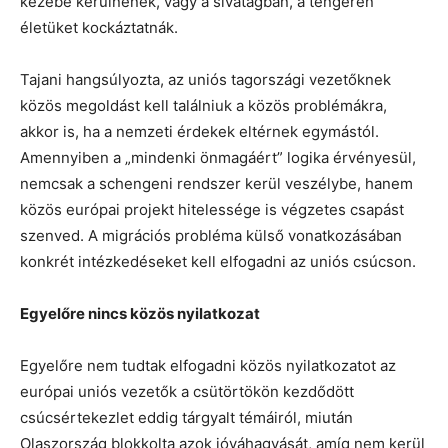
kezébe kerülnének, vagy a sivatagban, a tengeren
életüket kockáztatnák.
Tajani hangsúlyozta, az uniós tagországi vezetőknek
közös megoldást kell találniuk a közös problémákra,
akkor is, ha a nemzeti érdekek eltérnek egymástól.
Amennyiben a „mindenki önmagáért” logika érvényesül,
nemcsak a schengeni rendszer kerül veszélybe, hanem
közös európai projekt hitelessége is végzetes csapást
szenved. A migrációs probléma külső vonatkozásában
konkrét intézkedéseket kell elfogadni az uniós csúcson.
Egyelőre nincs közös nyilatkozat
Egyelőre nem tudtak elfogadni közös nyilatkozatot az
európai uniós vezetők a csütörtökön kezdődött
csúcsértekezlet eddig tárgyalt témáiról, miután
Olaszország blokkolta azok jóváhagyását, amíg nem kerül