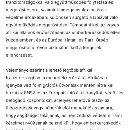
tranzitországokkal való együttműködés folytatása és
megerősítésére, valamint támogatásukra határaik
védelme érdekében. Különösen sürgető a Líbiával való
együttműködés megerősítése. Támogatni kell az egyes
afrikai államok erőfeszítéseit az emberkereskedők elleni
küzdelemben, és az Európai Határ- és Parti Őrség
megerősítése révén biztosítani kell a tengerek
ellenőrzését.
Véleménye szerint a lehető legtöbb afrikai
tranzitországban, a menedékkérők által Afrikában
igénybe vett fő migrációs útvonalak mentén létre kell
hozni az ENSZ és az Európai Unió által irányított védő- és
befogadó központokat, amelyek lehetővé teszik az
üldöztetések vagy háborúk elől menekülők számára,
hogy segítséget találjanak, és nemzetközi védelem iránti
kérelmet nyújtsanak be anélkül, hogy emberkereskedők