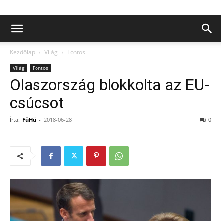
Kezdőlap
Világ
Fontos
Világ
Fontos
Olaszország blokkolta az EU-
csúcsot
Írta:
FüHü
-
2018-06-28
0