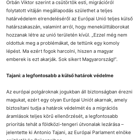
Orbán Viktor szerint a csütörtök esti, migrációról
folytatott vitáján megállapodás születhet a teljes
határvédelem elrendeléséről az Európai Unió teljes külső
határszakaszán, valamint arról, hogy menekülttáborokat
hozzanak létre az unió területén kívül. „Ezzel még nem
oldottuk meg a problémákat, de tettünk egy komoly
lépést. Ma ezért fogok harcolni, hiszen a magyar
emberek is ezt akarják. Sok sikert Magyarország!”.
Tajani: a legfontosabb a külső határok védelme
Az európai polgároknak jogukban áll biztonságban érezni
magukat, ezért egy olyan Európai Uniót akarnak, amely
biztosítani tudja a határok védelmét és a migrációs
áramlások teljes körű ellenőrzését, a legfontosabb
prioritás tehát a földközi-tengeri útvonalak lezárása –
jelentette ki Antonio Tajani, az Európai Parlament elnöke