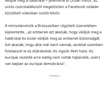
védjük meg a határokat – jelentette ki Orbán Viktor, az
uniós csúcstalálkozót megelőzően a Facebook-oldalán
közzétett videóban csütörtökön.
A miniszterelnök a Brüsszelben rögzített üzenetében
kijelentette, „az emberek azt akarják, hogy védjük meg a
határokat és ezzel védjük meg az emberek biztonságát.
Azt akarják, hogy akik már bent vannak, azokkal szemben
folytassuk le az eljárásokat, és vigyük őket haza. Az
európai vezetők erre eddig nem voltak hajlandók, ezért
van bajban az európai demokrácia”.
- Hirdetés -