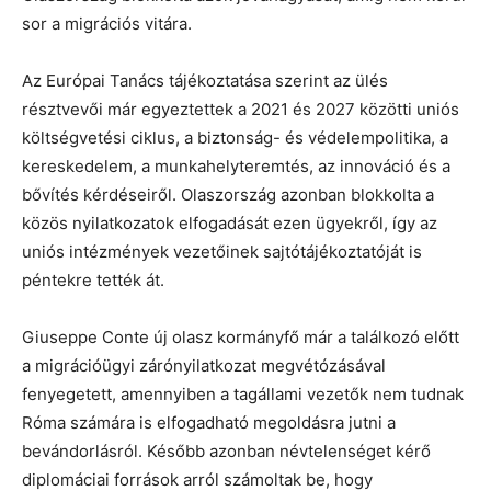
sor a migrációs vitára.
Az Európai Tanács tájékoztatása szerint az ülés
résztvevői már egyeztettek a 2021 és 2027 közötti uniós
költségvetési ciklus, a biztonság- és védelempolitika, a
kereskedelem, a munkahelyteremtés, az innováció és a
bővítés kérdéseiről. Olaszország azonban blokkolta a
közös nyilatkozatok elfogadását ezen ügyekről, így az
uniós intézmények vezetőinek sajtótájékoztatóját is
péntekre tették át.
Giuseppe Conte új olasz kormányfő már a találkozó előtt
a migrációügyi zárónyilatkozat megvétózásával
fenyegetett, amennyiben a tagállami vezetők nem tudnak
Róma számára is elfogadható megoldásra jutni a
bevándorlásról. Később azonban névtelenséget kérő
diplomáciai források arról számoltak be, hogy