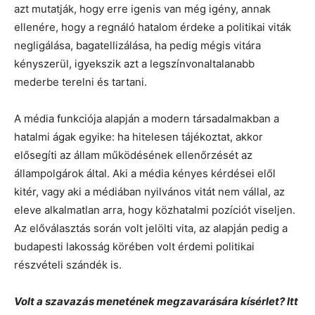
azt mutatják, hogy erre igenis van még igény, annak
ellenére, hogy a regnáló hatalom érdeke a politikai viták
negligálása, bagatellizálása, ha pedig mégis vitára
kényszerül, igyekszik azt a legszínvonaltalanabb
mederbe terelni és tartani.
A média funkciója alapján a modern társadalmakban a
hatalmi ágak egyike: ha hitelesen tájékoztat, akkor
elősegíti az állam működésének ellenőrzését az
állampolgárok által. Aki a média kényes kérdései elől
kitér, vagy aki a médiában nyilvános vitát nem vállal, az
eleve alkalmatlan arra, hogy közhatalmi pozíciót viseljen.
Az előválasztás során volt jelölti vita, az alapján pedig a
budapesti lakosság körében volt érdemi politikai
részvételi szándék is.
Volt a szavazás menetének megzavarására kísérlet? Itt