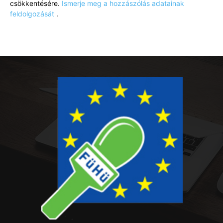
csökkentésére.
Ismerje meg a hozzászólás adatainak
feldolgozását
.