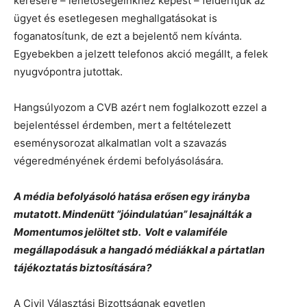
kérésére – lehetőségeinkhez képest – felderítjük az
ügyet és esetlegesen meghallgatásokat is
foganatosítunk, de ezt a bejelentő nem kívánta.
Egyebekben a jelzett telefonos akció megállt, a felek
nyugvópontra jutottak.
Hangsúlyozom a CVB azért nem foglalkozott ezzel a
bejelentéssel érdemben, mert a feltételezett
eseménysorozat alkalmatlan volt a szavazás
végeredményének érdemi befolyásolására.
A média befolyásoló hatása erősen egy irányba
mutatott. Mindenütt ”jóindulatúan” lesajnálták a
Momentumos jelöltet stb. Volt e valamiféle
megállapodásuk a hangadó médiákkal a pártatlan
tájékoztatás biztosítására?
A Civil Választási Bizottságnak egyetlen