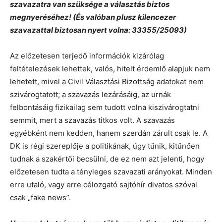
szavazatra van szüksége a választás biztos
megnyeréséhez! (És valóban plusz kilencezer
szavazattal biztosan nyert volna: 33355/25093)
Az előzetesen terjedő információk kizárólag
feltételezések lehettek, valós, hitelt érdemlő alapjuk nem
lehetett, mivel a Civil Választási Bizottság adatokat nem
szivárogtatott; a szavazás lezárásáig, az urnák
felbontásáig fizikailag sem tudott volna kiszivárogtatni
semmit, mert a szavazás titkos volt. A szavazás
egyébként nem kedden, hanem szerdán zárult csak le. A
DK is régi szereplője a politikának, úgy tűnik, kitűnően
tudnak a szakértői becsülni, de ez nem azt jelenti, hogy
előzetesen tudta a tényleges szavazati arányokat. Minden
erre utaló, vagy erre célozgató sajtóhír divatos szóval
csak „fake news”.