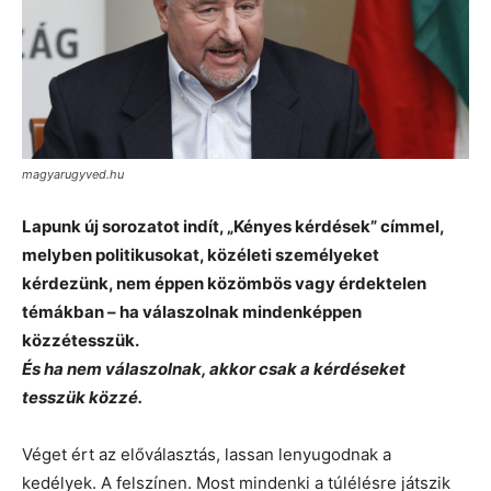
magyarugyved.hu
Lapunk új sorozatot indít, „Kényes kérdések” címmel,
melyben politikusokat, közéleti személyeket
kérdezünk, nem éppen közömbös vagy érdektelen
témákban – ha válaszolnak mindenképpen
közzétesszük.
És ha nem válaszolnak, akkor csak a kérdéseket
tesszük közzé.
Véget ért az előválasztás, lassan lenyugodnak a
kedélyek. A felszínen. Most mindenki a túlélésre játszik