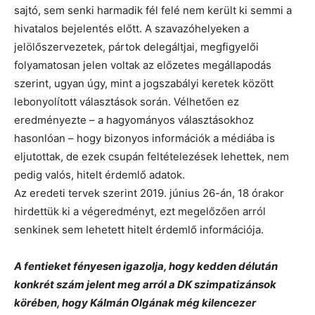
sajtó, sem senki harmadik fél felé nem került ki semmi a
hivatalos bejelentés előtt. A szavazóhelyeken a
jelölőszervezetek, pártok delegáltjai, megfigyelői
folyamatosan jelen voltak az előzetes megállapodás
szerint, ugyan úgy, mint a jogszabályi keretek között
lebonyolított választások során. Vélhetően ez
eredményezte – a hagyományos választásokhoz
hasonlóan – hogy bizonyos információk a médiába is
eljutottak, de ezek csupán feltételezések lehettek, nem
pedig valós, hitelt érdemlő adatok.
Az eredeti tervek szerint 2019. június 26-án, 18 órakor
hirdettük ki a végeredményt, ezt megelőzően arról
senkinek sem lehetett hitelt érdemlő információja.
A fentieket fényesen igazolja, hogy kedden délután
konkrét szám jelent meg arról a DK szimpatizánsok
körében, hogy Kálmán Olgának még kilencezer