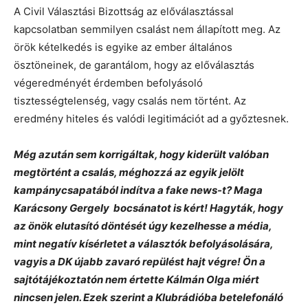
A Civil Választási Bizottság az előválasztással
kapcsolatban semmilyen csalást nem állapított meg. Az
örök kételkedés is egyike az ember általános
ösztöneinek, de garantálom, hogy az előválasztás
végeredményét érdemben befolyásoló
tisztességtelenség, vagy csalás nem történt. Az
eredmény hiteles és valódi legitimációt ad a győztesnek.
Még azután sem korrigáltak, hogy kiderült valóban
megtörtént a csalás, méghozzá az egyik jelölt
kampánycsapatából indítva a fake news-t? Maga
Karácsony Gergely bocsánatot is kért! Hagyták, hogy
az önök elutasító döntését úgy kezelhesse a média,
mint negatív kísérletet a választók befolyásolására,
vagyis a DK újabb zavaró repülést hajt végre! Ön a
sajtótájékoztatón nem értette Kálmán Olga miért
nincsen jelen. Ezek szerint a Klubrádióba betelefonáló