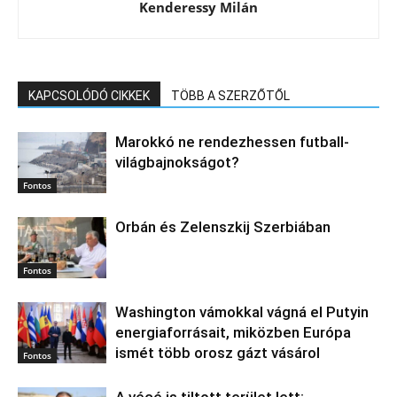
Kenderessy Milán
KAPCSOLÓDÓ CIKKEK
TÖBB A SZERZŐTŐL
Marokkó ne rendezhessen futball-
világbajnokságot?
Fontos
Orbán és Zelenszkij Szerbiában
Fontos
Washington vámokkal vágná el Putyin
energiaforrásait, miközben Európa
ismét több orosz gázt vásárol
Fontos
A vécé is tiltott terület lett: