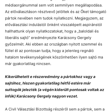
médiaorgánummal sem volt semmilyen megállapodása.
Az előválasztáson résztvevő jelöltek és az Őket támogató
pártok nevében nem tudok nyilatkozni. Megjegyzem, az
előválasztási indulástól önként visszalépett aspiránstól
hallhattunk olyan nyilatkozatokat, hogy a „baloldali és
liberális sajtó” eredményezte Karácsony Gergely
győzelmét. Aki ebben az országban nyitott szemmel és
füllel él az pontosan tudja, hogy a jelenleg regnáló
hatalom tevékenységének köszönhetően ilyen sajtó ma
már gyakorlatilag nincsen.
Kikerülhetett e részeredmény a pártokhoz vagy a
sajtóhoz, hiszen gyakorlatilag hétfő estére már
suttogók jelezték (a végén kiderült pontosak voltak az
infók) Karácsony Gergely nagyon vezet.
A Civil Választási Bizottság részéről sem a pártok, sem a