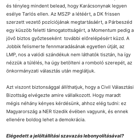
és tényleg mindent belead, hogy Karácsonynak legyen
esélye Tarlós ellen. Az MSZP a létéért, a DK frissen
szerzett vezető pozíciójának megtartásáért, a Párbeszéd
egy küszöb feletti támogatottságért, a Momentum pedig a
jövő biztos győzteseként további előrelépésért küzd. A
Jobbik felismerte fennmaradásának egyetlen útját, az
LMP, nos a valódi szándékuk nem láthatók tisztán, ha így
nézzük a túlélés, ha úgy betölteni a romboló szerepét, az
önkormányzati választás után meglátjuk.
Azt viszont biztonsággal állíthatjuk, hogy a Civil Választási
Bizottság elvégezte amire vállalkozott. Hogy maradt
mégis néhány kényes kérdésünk, ahhoz elég tudni: ez
Magyarország a NER tizedik évében vagyunk, és ennek
ellenére boldog lehet a demokrácia.
Elégedett a jelöltállítási szavazás lebonyolításával?