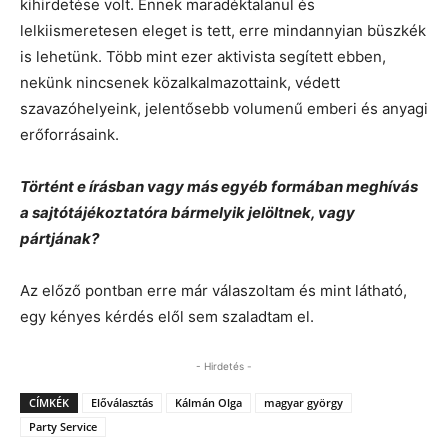
kihirdetése volt. Ennek maradéktalanul és
lelkiismeretesen eleget is tett, erre mindannyian büszkék
is lehetünk. Több mint ezer aktivista segített ebben,
nekünk nincsenek közalkalmazottaink, védett
szavazóhelyeink, jelentősebb volumenű emberi és anyagi
erőforrásaink.
Történt e írásban vagy más egyéb formában meghívás
a sajtótájékoztatóra bármelyik jelöltnek, vagy
pártjának?
Az előző pontban erre már válaszoltam és mint látható,
egy kényes kérdés elől sem szaladtam el.
- Hirdetés -
CÍMKÉK
Előválasztás
Kálmán Olga
magyar györgy
Party Service