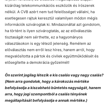
kizárólag telekommunikációs eszközök és írószerek
nélkül. A CVB azért nem tud felelősséget vállalni, ha
esetlegesen rajtuk keresztül valamilyen módon mégis
információk szivárogtak ki. Mindazonáltal azt gondolom,
ha történt is ilyen szivárogtatás, az az előválasztás
tisztaságát nem sérthette, ez a hagyományos
választásokon is egy létező jelenség. Remélem az
előválasztás nem erről lesz híres, hanem arról, hogy
megvalósította a pártok és civilek együttműködését és
elősegítette a demokrácia győzelmét!
Ön szerint jogilag létezik e kis csalás vagy nagy csalás?
(Nem arra gondolok, hogy a károkozás mértéke
befolyásolja a kiszabható büntetés nagyságát, hanem
arra, hogy jogi szempontból a csalás tényének
megállapítását befolyásolja e annak mértéke.)