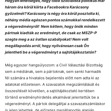
Hogyan lehetséges, hogy több szocialista politikus már
három óra körül kiírta a Facebookra Karácsony
győzelmét? Karácsony is négy óra körül posztolta ki,
néhány média egészen pontos számokkal rendelkezett
a végeredményről! Nem kétlem, hogy önök minden
pártnak kiadták az eredményt, de csak az MSZP-P
szegte meg a az íratlan szabályokat! Nem volt
megállapodás arról, hogy nyilvánosan csak Ön
jelentheti be a végeredményt a sajtótájékoztatón?
Még egyszer hangsúlyozom: a Civil Választási Bizottság
sem a médiának, sem a pártoknak, sem senki harmadik
fél számára a hivatalos bejelentés előtt nem adta ki az
adatokat előzetesen. A szavazatok megszámlálását és
összesítését követően, a sajtótájékoztató kertében
történő eredményhirdetés alkalmával jelentettük be a
végeredményt. A pártok delegáltjai a szavazatszámláskor
is jelen lehettek, de előzetes megállapodás alapján