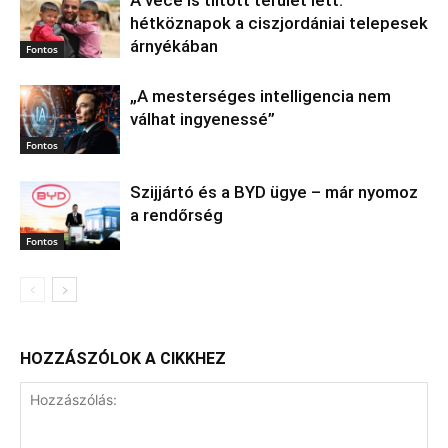
hétköznapok a ciszjordániai telepesek
árnyékában
Fontos
„A mesterséges intelligencia nem
válhat ingyenessé”
Fontos
Szijjártó és a BYD ügye – már nyomoz
a rendőrség
Fontos
HOZZÁSZÓLOK A CIKKHEZ