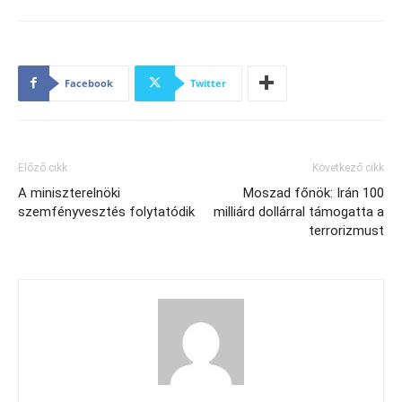
Facebook
Twitter
Előző cikk
Következő cikk
A miniszterelnöki
Moszad főnök: Irán 100
szemfényvesztés folytatódik
milliárd dollárral támogatta a
terrorizmust