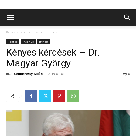
Kezdőlap
Fontos
Interjúk
Fontos
Interjúk
Itthon
Kényes kérdések – Dr.
Magyar György
Írta:
Kenderessy Milán
-
2019-07-01
0