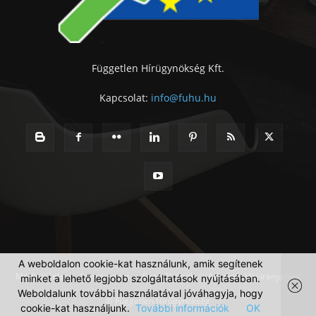
Független Hírügynökség Kft.
Kapcsolat:
info@fuhu.hu
A weboldalon cookie-kat használunk, amik segítenek
Médiaajánlat
Impresszum
Szerzői jogok
Adatkezelési irányelvek
minket a lehető legjobb szolgáltatások nyújtásában.
Weboldalunk további használatával jóváhagyja, hogy
© Független Hírügynökség
cookie-kat használjunk.
További információk
OK