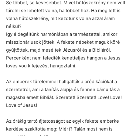
Se többet, se kevesebbet. Mivel hűtőszekrény nem volt,
tárolni se lehetett volna, ha többet hoz. Ha meg lett is
volna hűtőszekrény, mit kezdtünk volna azzal áram
nélkül?
Így éldegéltünk harmóniában a természettel, amikor
misszionáriusok jöttek. A fekete népeket maguk köré
gyűjtötték, majd meséltek Jézusról és a Bibliáról.
Percenként nem feledték kenetteljes hangon a Jesus
loves you kifejezést hangoztatni.
Az emberek türelemmel hallgatták a prédikációkat a
szeretetről, ami a tanítás alapja és fennen bámulták a
magasba emelt Bibliát. Szeretet! Szeretet! Love! Love!
Love of Jesus!
Az órákig tartó ájtatosságot az egyik fekete emberke
kérdése szakította meg: Miért? Talán most nem is