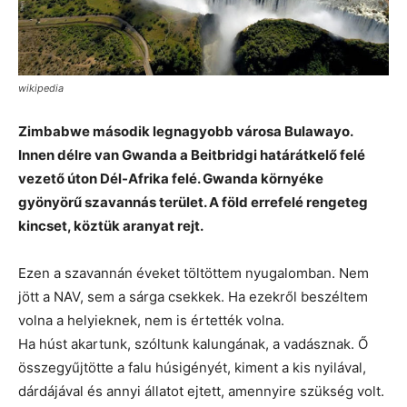
wikipedia
Zimbabwe második legnagyobb városa Bulawayo.
Innen délre van Gwanda a Beitbridgi határátkelő felé
vezető úton Dél-Afrika felé. Gwanda környéke
gyönyörű szavannás terület. A föld errefelé rengeteg
kincset, köztük aranyat rejt.
Ezen a szavannán éveket töltöttem nyugalomban. Nem
jött a NAV, sem a sárga csekkek. Ha ezekről beszéltem
volna a helyieknek, nem is értették volna.
Ha húst akartunk, szóltunk kalungának, a vadásznak. Ő
összegyűjtötte a falu húsigényét, kiment a kis nyi
lával,
dárdájával és annyi állatot ejtett, amennyire szükség volt.