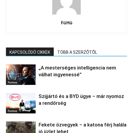
FüHü
KAPCSOLÓDÓ CIKKEK
TÖBB A SZERZŐTŐL
„A mesterséges intelligencia nem
válhat ingyenessé”
Fontos
Szijjártó és a BYD ügye – már nyomoz
a rendőrség
Fontos
Fekete özvegyek – a katona férj halála
jó üzlet lehet