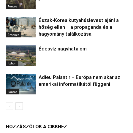
Fontos
Észak‑Korea kutyahúslevest ajánl a
hőség ellen – a propaganda és a
hagyomány találkozása
Érdekes
Édesvíz nagyhatalom
Itthon
Adieu Palantir – Európa nem akar az
amerikai informatikától függeni
Fontos
HOZZÁSZÓLOK A CIKKHEZ