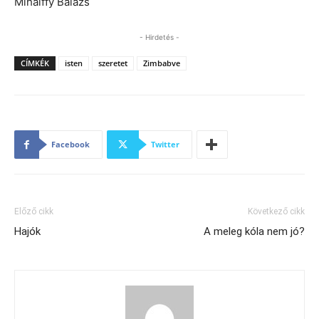
Mihálffy Balázs
- Hirdetés -
CÍMKÉK
isten
szeretet
Zimbabve
Facebook
Twitter
Előző cikk
Következő cikk
Hajók
A meleg kóla nem jó?