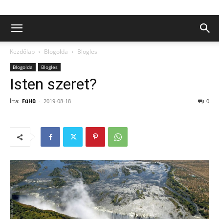
Kezdőlap
Blogolda
Blogles
Blogolda
Blogles
Isten szeret?
Írta:
FüHü
-
2019-08-18
0