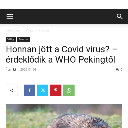
Kezdőlap
Világ
Fontos
Világ
Fontos
Honnan jött a Covid vírus? –
érdeklődik a WHO Pekingtől
Írta:
ki
-
2025-01-01
0