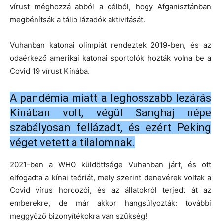
vírust méghozzá abból a célból, hogy Afganisztánban
megbénítsák a tálib lázadók aktivitását.
Vuhanban katonai olimpiát rendeztek 2019-ben, és az
odaérkező amerikai katonai sportolók hozták volna be a
Covid 19 vírust Kínába.
A pandémia miatt a leghosszabb lezárás
Kínában volt, végül Sanghaj népe
szabályosan fellázadt, és ezért Peking
véget vetett a tilalomnak.
2021-ben a WHO küldöttsége Vuhanban járt, és ott
elfogadta a kínai teóriát, mely szerint denevérek voltak a
Covid vírus hordozói, és az állatokról terjedt át az
emberekre, de már akkor hangsúlyozták: további
meggyőző bizonyítékokra van szükség!