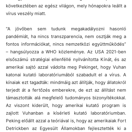
következtében az egész világon, mely hónapokra leállt a
vírus veszély miatt.
“A jövőben sem tudunk megakadályozni hasonló
pandémiát, ha nincs transzparencia, nem osztják meg a
fontos információkat, nincs nemzetközi együttműködés”
– hangsúlyozza a WHO közleménye. Az USA 2021-ben
elsőszámú stratégiai ellenféllé nyilvánította Kínát, és az
amerikai sajtó azzal vádolta meg Pekinget, hogy Vuhan
katonai kutató laboratóriumából szabadult el a vírus. A
kínaiak ezt tagadták: mindmáig azt állítják, hogy állatokról
terjedt át a fertőzés emberekre, de ezt az állítást nem
támasztották alá megfelelő tudományos bizonyítékokkal.
Az viszont kiderült, hogy amerikai kutató program is
zajlott Vuhanban a kísérleti kutató laboratóriumban.
Peking előállt azzal a teóriával is, hogy az amerikaiak Fort
Detrickben az Egyesült Államokban fejlesztették ki a