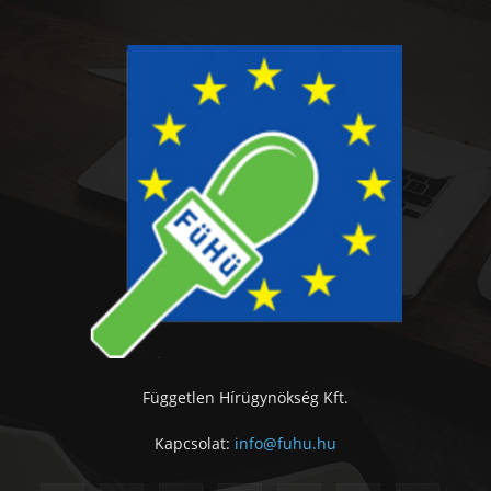
Független Hírügynökség Kft.
Kapcsolat:
info@fuhu.hu