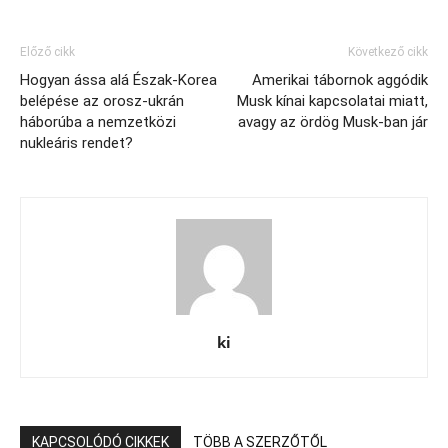
Előző cikk
Következő cikk
Hogyan ássa alá Észak-Korea
Amerikai tábornok aggódik
belépése az orosz-ukrán
Musk kínai kapcsolatai miatt,
háborúba a nemzetközi
avagy az ördög Musk-ban jár
nukleáris rendet?
ki
KAPCSOLÓDÓ CIKKEK
TÖBB A SZERZŐTŐL