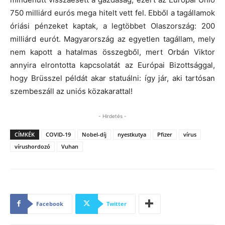
750 milliárd eurós mega hitelt vett fel. Ebből a tagállamok
óriási pénzeket kaptak, a legtöbbet Olaszország: 200
milliárd eurót. Magyarország az egyetlen tagállam, mely
nem kapott a hatalmas összegből, mert Orbán Viktor
annyira elrontotta kapcsolatát az Európai Bizottsággal,
hogy Brüsszel példát akar statuálni: így jár, aki tartósan
szembeszáll az uniós közakarattal!
- Hirdetés -
CÍMKÉK
COVID-19
Nobel-díj
nyestkutya
Pfizer
vírus
vírushordozó
Vuhan
Facebook
Twitter