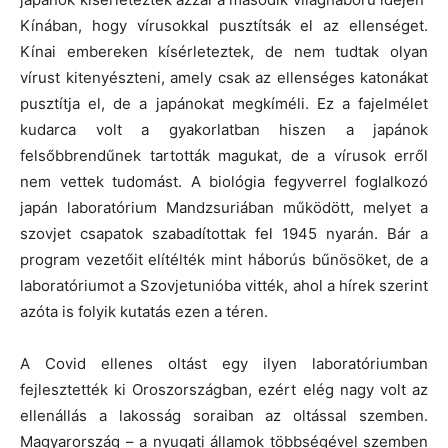
Kínában, hogy vírusokkal pusztítsák el az ellenséget.
Kínai embereken kísérleteztek, de nem tudtak olyan
vírust kitenyészteni, amely csak az ellenséges katonákat
pusztítja el, de a japánokat megkíméli. Ez a fajelmélet
kudarca volt a gyakorlatban hiszen a japánok
felsőbbrendűnek tartották magukat, de a vírusok erről
nem vettek tudomást. A biológia fegyverrel foglalkozó
japán laboratórium Mandzsuriában működött, melyet a
szovjet csapatok szabadítottak fel 1945 nyarán. Bár a
program vezetőit elítélték mint háborús bűnösöket, de a
laboratóriumot a Szovjetunióba vitték, ahol a hírek szerint
azóta is folyik kutatás ezen a téren.
A Covid ellenes oltást egy ilyen laboratóriumban
fejlesztették ki Oroszországban, ezért elég nagy volt az
ellenállás a lakosság soraiban az oltással szemben.
Magyarország – a nyugati államok többségével szemben