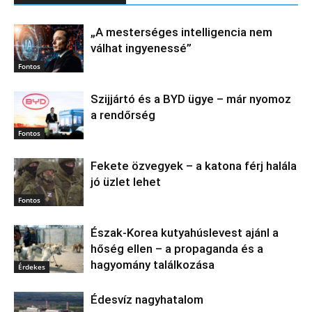
„A mesterséges intelligencia nem
válhat ingyenessé”
Fontos
Szijjártó és a BYD ügye – már nyomoz
a rendőrség
Fontos
Fekete özvegyek – a katona férj halála
jó üzlet lehet
Fontos
Észak‑Korea kutyahúslevest ajánl a
hőség ellen – a propaganda és a
hagyomány találkozása
Érdekes
Édesvíz nagyhatalom