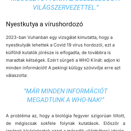
VILÁGSZERVEZETTEL.”
Nyestkutya a vírushordozó
2023-ban Vuhanban egy vizsgálat kimutatta, hogy a
nyestkutyák lehettek a Covid 19 vírus hordozói, ezt a
külföldi kutatók jórésze is elfogadta, de továbbra is
maradtak kétségek. Ezért sürgeti a WHO Kínát: adjon ki
minden információt! A pekingi külügy szóvivője erre azt
válaszolta:
”MÁR MINDEN INFORMÁCIÓT
MEGADTUNK A WHO-NAK!”
A probléma az, hogy a biológia fegyver szigorúan tiltott,
de mégiscsak sokfele folynak kutatások. Először a
japánok kísérleteztek azzal a második világháború idején