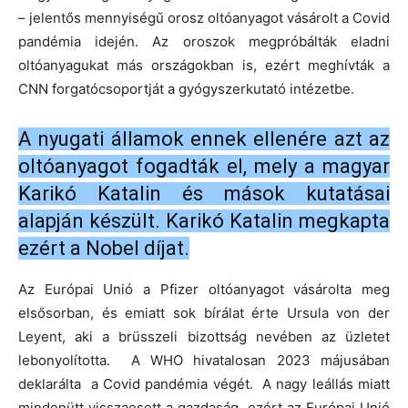
– jelentős mennyiségű orosz oltóanyagot vásárolt a Covid
pandémia idején. Az oroszok megpróbálták eladni
oltóanyagukat más országokban is, ezért meghívták a
CNN forgatócsoportját a gyógyszerkutató intézetbe.
A nyugati államok ennek ellenére azt az
oltóanyagot fogadták el, mely a magyar
Karikó Katalin és mások kutatásai
alapján készült. Karikó Katalin megkapta
ezért a Nobel díjat.
Az Európai Unió a Pfizer oltóanyagot vásárolta meg
elsősorban, és emiatt sok bírálat érte Ursula von der
Leyent, aki a brüsszeli bizottság nevében az üzletet
lebonyolította. A WHO hivatalosan 2023 májusában
deklarálta a Covid pandémia végét. A nagy leállás miatt
mindenütt visszaesett a gazdaság, ezért az Európai Unió