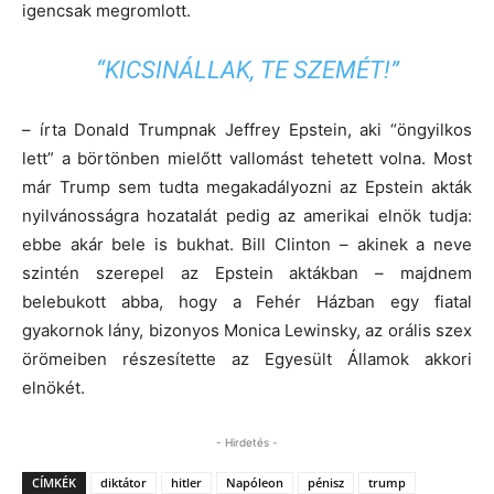
igencsak megromlott.
“KICSINÁLLAK, TE SZEMÉT!”
– írta Donald Trumpnak Jeffrey Epstein, aki “öngyilkos
lett” a börtönben mielőtt vallomást tehetett volna. Most
már Trump sem tudta megakadályozni az Epstein akták
nyilvánosságra hozatalát pedig az amerikai elnök tudja:
ebbe akár bele is bukhat. Bill Clinton – akinek a neve
szintén szerepel az Epstein aktákban – majdnem
belebukott abba, hogy a Fehér Házban egy fiatal
gyakornok lány, bizonyos Monica Lewinsky, az orális szex
örömeiben részesítette az Egyesült Államok akkori
elnökét.
- Hirdetés -
CÍMKÉK
diktátor
hitler
Napóleon
pénisz
trump