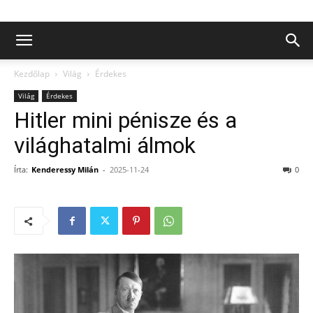
Kezdőlap
Világ
Érdekes
Világ
Érdekes
Hitler mini pénisze és a
világhatalmi álmok
Írta:
Kenderessy Milán
-
2025-11-24
0