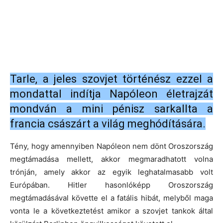
Tarle, a jeles szovjet történész ezzel a
mondattal indítja Napóleon életrajzát
mondván a mini pénisz sarkallta a
francia császárt a világ meghódítására.
Tény, hogy amennyiben Napóleon nem dönt Oroszország
megtámadása mellett, akkor megmaradhatott volna
trónján, amely akkor az egyik leghatalmasabb volt
Európában. Hitler hasonlóképp Oroszország
megtámadásával követte el a fatális hibát, melyből maga
vonta le a következtetést amikor a szovjet tankok által