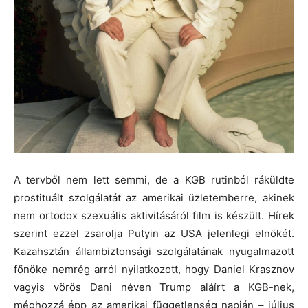
A tervből nem lett semmi, de a KGB rutinból ráküldte
prostituált szolgálatát az amerikai üzletemberre, akinek
nem ortodox szexuális aktivitásáról film is készült. Hírek
szerint ezzel zsarolja Putyin az USA jelenlegi elnökét.
Kazahsztán állambiztonsági szolgálatának nyugalmazott
főnöke nemrég arról nyilatkozott, hogy Daniel Krasznov
vagyis vörös Dani néven Trump aláírt a KGB-nek,
méghozzá épp az amerikai függetlenség napján – július