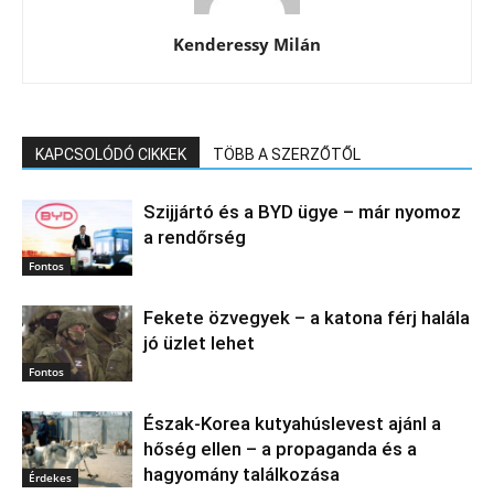
Kenderessy Milán
KAPCSOLÓDÓ CIKKEK
TÖBB A SZERZŐTŐL
Szijjártó és a BYD ügye – már nyomoz
a rendőrség
Fontos
Fekete özvegyek – a katona férj halála
jó üzlet lehet
Fontos
Észak‑Korea kutyahúslevest ajánl a
hőség ellen – a propaganda és a
hagyomány találkozása
Érdekes