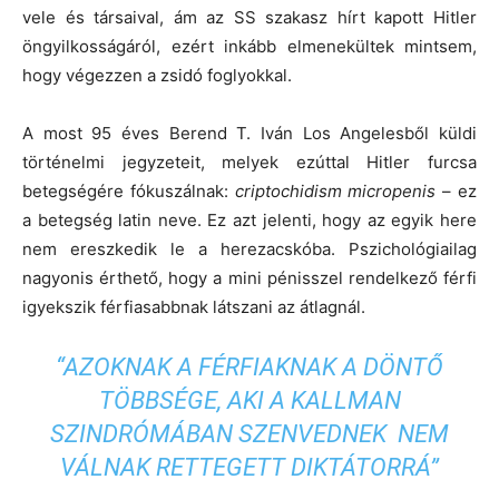
vele és társaival, ám az SS szakasz hírt kapott Hitler
öngyilkosságáról, ezért inkább elmenekültek mintsem,
hogy végezzen a zsidó foglyokkal.
A most 95 éves Berend T. Iván Los Angelesből küldi
történelmi jegyzeteit, melyek ezúttal Hitler furcsa
betegségére fókuszálnak:
criptochidism micropenis
– ez
a betegség latin neve. Ez azt jelenti, hogy az egyik here
nem ereszkedik le a herezacskóba. Pszichológiailag
nagyonis érthető, hogy a mini pénisszel rendelkező férfi
igyekszik férfiasabbnak látszani az átlagnál.
“AZOKNAK A FÉRFIAKNAK A DÖNTŐ
TÖBBSÉGE, AKI A KALLMAN
SZINDRÓMÁBAN SZENVEDNEK NEM
VÁLNAK RETTEGETT DIKTÁTORRÁ”