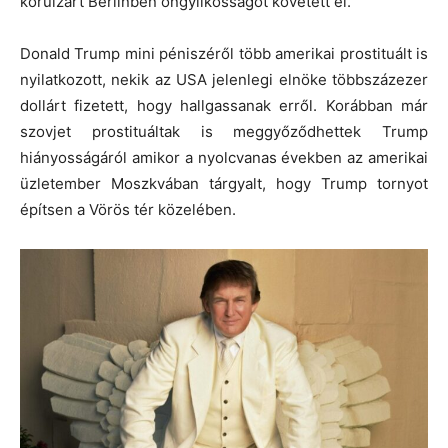
körülzárt Berlinben öngyilkosságot követett el.
Donald Trump mini péniszéről több amerikai prostituált is
nyilatkozott, nekik az USA jelenlegi elnöke többszázezer
dollárt fizetett, hogy hallgassanak erről. Korábban már
szovjet prostituáltak is meggyőződhettek Trump
hiányosságáról amikor a nyolcvanas években az amerikai
üzletember Moszkvában tárgyalt, hogy Trump tornyot
építsen a Vörös tér közelében.