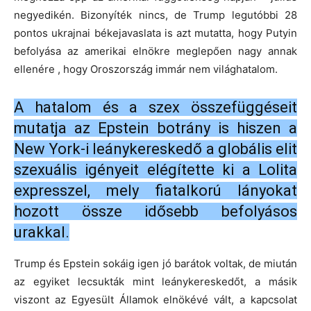
negyedikén. Bizonyíték nincs, de Trump legutóbbi 28
pontos ukrajnai békejavaslata is azt mutatta, hogy Putyin
befolyása az amerikai elnökre meglepően nagy annak
ellenére , hogy Oroszország immár nem világhatalom.
A hatalom és a szex összefüggéseit
mutatja az Epstein botrány is hiszen a
New York-i leánykereskedő a globális elit
szexuális igényeit elégítette ki a Lolita
expresszel, mely fiatalkorú lányokat
hozott össze idősebb befolyásos
urakkal.
Trump és Epstein sokáig igen jó barátok voltak, de miután
az egyiket lecsukták mint leánykereskedőt, a másik
viszont az Egyesült Államok elnökévé vált, a kapcsolat