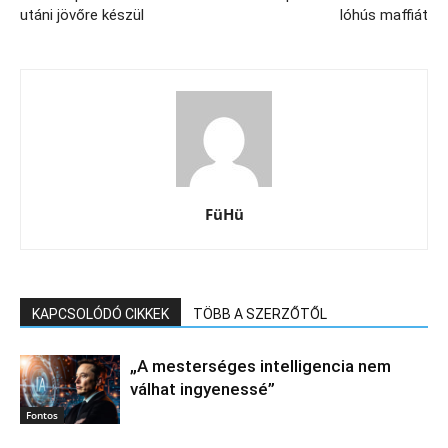
utáni jövőre készül
lóhús maffiát
FüHü
KAPCSOLÓDÓ CIKKEK
TÖBB A SZERZŐTŐL
„A mesterséges intelligencia nem
válhat ingyenessé”
Fontos