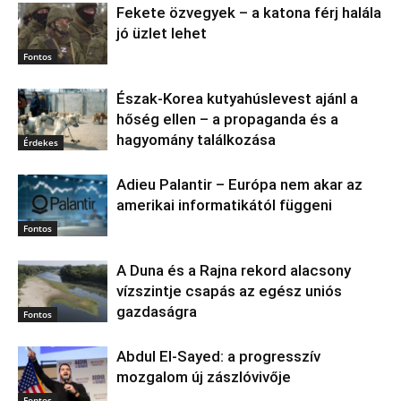
Fekete özvegyek – a katona férj halála
jó üzlet lehet
Fontos
Észak‑Korea kutyahúslevest ajánl a
hőség ellen – a propaganda és a
hagyomány találkozása
Érdekes
Adieu Palantir – Európa nem akar az
amerikai informatikától függeni
Fontos
A Duna és a Rajna rekord alacsony
vízszintje csapás az egész uniós
gazdaságra
Fontos
Abdul El‑Sayed: a progresszív
mozgalom új zászlóvivője
Fontos