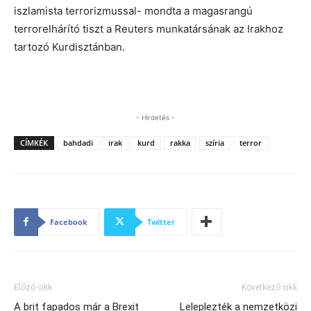
iszlamista terrorizmussal- mondta a magasrangú
terrorelhárító tiszt a Reuters munkatársának az Irakhoz
tartozó Kurdisztánban.
- Hirdetés -
CÍMKÉK
bahdadi
irak
kurd
rakka
szíria
terror
Facebook
Twitter
Előző cikk
Következő cikk
A brit fapados már a Brexit
Leleplezték a nemzetközi