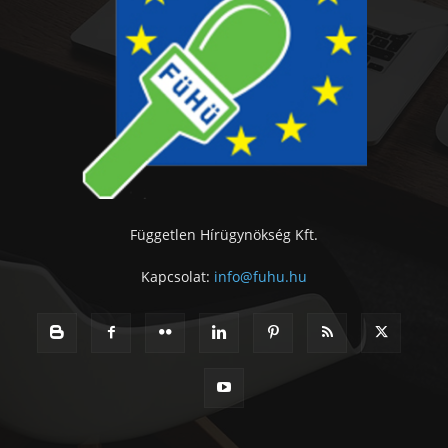
Független Hírügynökség Kft.
Kapcsolat:
info@fuhu.hu