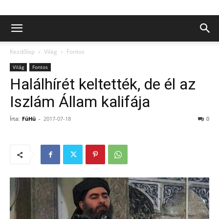
Kezdőlap
Világ
Fontos
Világ
Fontos
Halálhírét keltették, de él az
Iszlám Állam kalifája
Írta:
FüHü
-
2017-07-18
0