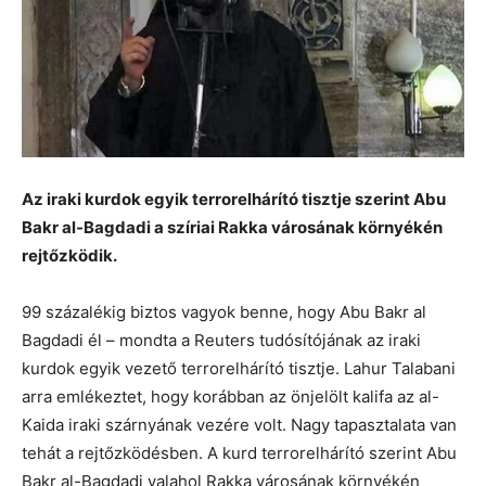
Az iraki kurdok egyik terrorelhárító tisztje szerint Abu
Bakr al-Bagdadi a szíriai Rakka városának környékén
rejtőzködik.
99 százalékig biztos vagyok benne, hogy Abu Bakr al
Bagdadi él – mondta a Reuters tudósítójának az iraki
kurdok egyik vezető terrorelhárító tisztje. Lahur Talabani
arra emlékeztet, hogy korábban az önjelölt kalifa az al-
Kaida iraki szárnyának vezére volt. Nagy tapasztalata van
tehát a rejtőzködésben. A kurd terrorelhárító szerint Abu
Bakr al-Bagdadi valahol Rakka városának környékén