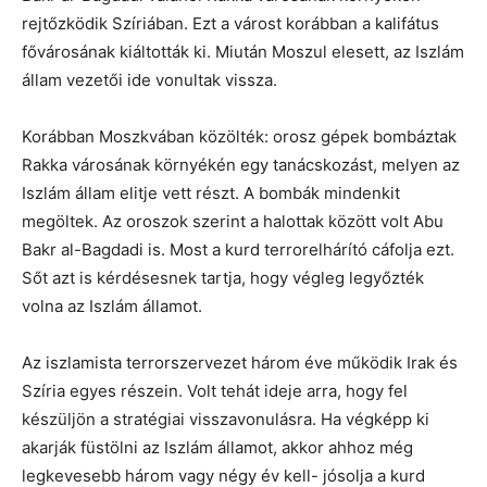
rejtőzködik Szíriában. Ezt a várost korábban a kalifátus
fővárosának kiáltották ki. Miután Moszul elesett, az Iszlám
állam vezetői ide vonultak vissza.
Korábban Moszkvában közölték: orosz gépek bombáztak
Rakka városának környékén egy tanácskozást, melyen az
Iszlám állam elitje vett részt. A bombák mindenkit
megöltek. Az oroszok szerint a halottak között volt Abu
Bakr al-Bagdadi is. Most a kurd terrorelhárító cáfolja ezt.
Sőt azt is kérdésesnek tartja, hogy végleg legyőzték
volna az Iszlám államot.
Az iszlamista terrorszervezet három éve működik Irak és
Szíria egyes részein. Volt tehát ideje arra, hogy fel
készüljön a stratégiai visszavonulásra. Ha végképp ki
akarják füstölni az Iszlám államot, akkor ahhoz még
legkevesebb három vagy négy év kell- jósolja a kurd