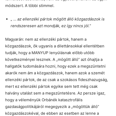
módszert. A többi stimmel.
„ …
az ellenzéki pártok mögött álló közgazdászok is
rendszeresen azt mondják, ez így nincs jól.
”
Magyarán: nem az ellenzéki pártok, hanem a
közgazdászok, ők ugyanis a dilettánsokkal ellentétben
tudják, hogy a MANYUP lenyúlásnak előbb utóbb
következményei lesznek. A „mögött álló” azt óhajtja a
hallgatók tudomására hozni, hogy ezek a megszüntetni
akarók nem ám a közgazdászok, hanem azok a szemét
ellenzéki pártok, de az csak a szokásos fideszhazugság,
mert ez ellenzéki pártok egyike sem tett még csak
halvány utalást sem a megszüntetésre. Az persze igaz,
hogy a véleményük Orbánék katasztrofális
gazdaságpolitikájáról megegyezik a „mögöttük álló”
közgazdászokéval, de ebben az esetben az lenne a