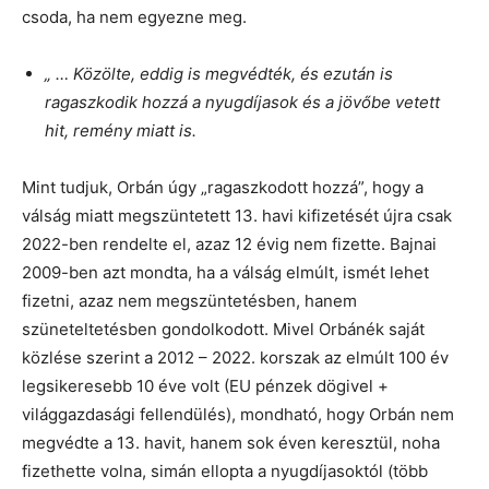
csoda, ha nem egyezne meg.
„ … Közölte, eddig is megvédték, és ezután is
ragaszkodik hozzá a nyugdíjasok és a jövőbe vetett
hit, remény miatt is.
Mint tudjuk, Orbán úgy „ragaszkodott hozzá”, hogy a
válság miatt megszüntetett 13. havi kifizetését újra csak
2022-ben rendelte el, azaz 12 évig nem fizette. Bajnai
2009-ben azt mondta, ha a válság elmúlt, ismét lehet
fizetni, azaz nem megszüntetésben, hanem
szüneteltetésben gondolkodott. Mivel Orbánék saját
közlése szerint a 2012 – 2022. korszak az elmúlt 100 év
legsikeresebb 10 éve volt (EU pénzek dögivel +
világgazdasági fellendülés), mondható, hogy Orbán nem
megvédte a 13. havit, hanem sok éven keresztül, noha
fizethette volna, simán ellopta a nyugdíjasoktól (több