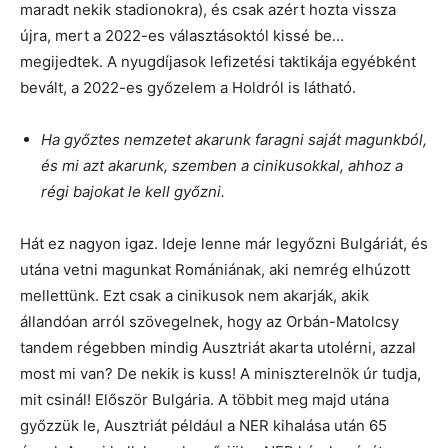
maradt nekik stadionokra), és csak azért hozta vissza
újra, mert a 2022-es választásoktól kissé be…
megijedtek. A nyugdíjasok lefizetési taktikája egyébként
bevált, a 2022-es győzelem a Holdról is látható.
Ha győztes nemzetet akarunk faragni saját magunkból,
és mi azt akarunk, szemben a cinikusokkal, ahhoz a
régi bajokat le kell győzni.
Hát ez nagyon igaz. Ideje lenne már legyőzni Bulgáriát, és
utána vetni magunkat Romániának, aki nemrég elhúzott
mellettünk. Ezt csak a cinikusok nem akarják, akik
állandóan arról szövegelnek, hogy az Orbán-Matolcsy
tandem régebben mindig Ausztriát akarta utolérni, azzal
most mi van? De nekik is kuss! A miniszterelnök úr tudja,
mit csinál! Először Bulgária. A többit meg majd utána
győzzük le, Ausztriát például a NER kihalása után 65