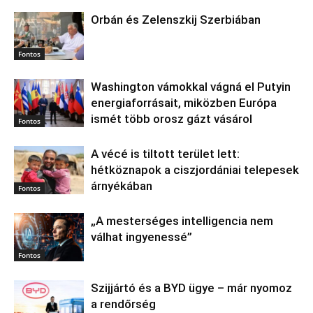
Orbán és Zelenszkij Szerbiában
Fontos
Washington vámokkal vágná el Putyin
energiaforrásait, miközben Európa
ismét több orosz gázt vásárol
Fontos
A vécé is tiltott terület lett:
hétköznapok a ciszjordániai telepesek
árnyékában
Fontos
„A mesterséges intelligencia nem
válhat ingyenessé”
Fontos
Szijjártó és a BYD ügye – már nyomoz
a rendőrség