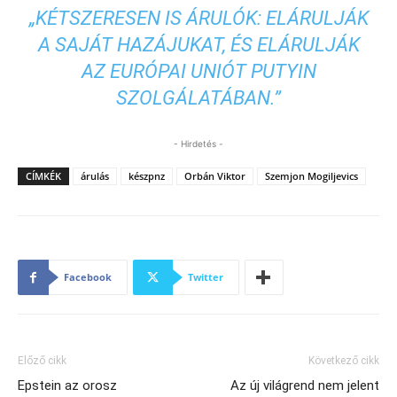
„KÉTSZERESEN IS ÁRULÓK: ELÁRULJÁK
A SAJÁT HAZÁJUKAT, ÉS ELÁRULJÁK
AZ EURÓPAI UNIÓT PUTYIN
SZOLGÁLATÁBAN.”
- Hirdetés -
CÍMKÉK
árulás
készpnz
Orbán Viktor
Szemjon Mogiljevics
Facebook
Twitter
Előző cikk
Következő cikk
Epstein az orosz
Az új világrend nem jelent