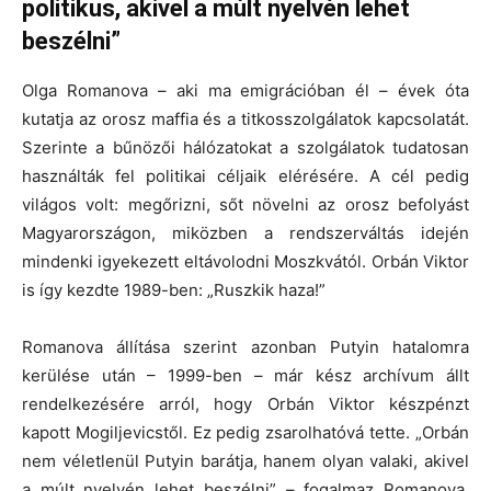
politikus, akivel a múlt nyelvén lehet
beszélni”
Olga Romanova – aki ma emigrációban él – évek óta
kutatja az orosz maffia és a titkosszolgálatok kapcsolatát.
Szerinte a bűnözői hálózatokat a szolgálatok tudatosan
használták fel politikai céljaik elérésére. A cél pedig
világos volt: megőrizni, sőt növelni az orosz befolyást
Magyarországon, miközben a rendszerváltás idején
mindenki igyekezett eltávolodni Moszkvától. Orbán Viktor
is így kezdte 1989-ben: „Ruszkik haza!”
Romanova állítása szerint azonban Putyin hatalomra
kerülése után – 1999-ben – már kész archívum állt
rendelkezésére arról, hogy Orbán Viktor készpénzt
kapott Mogiljevicstől. Ez pedig zsarolhatóvá tette. „Orbán
nem véletlenül Putyin barátja, hanem olyan valaki, akivel
a múlt nyelvén lehet beszélni” – fogalmaz Romanova.