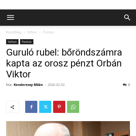
Kezdőlap
Itthon
Fontos
Itthon
Fontos
Guruló rubel: bőröndszámra
kapta az orosz pénzt Orbán
Viktor
Írta:
Kenderessy Milán
-
2026-02-02
0