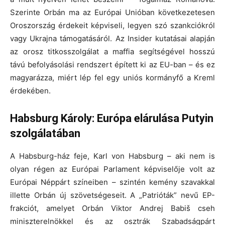
Szerinte Orbán ma az Európai Unióban következetesen
Oroszország érdekeit képviseli, legyen szó szankciókról
vagy Ukrajna támogatásáról. Az Insider kutatásai alapján
az orosz titkosszolgálat a maffia segítségével hosszú
távú befolyásolási rendszert épített ki az EU-ban – és ez
magyarázza, miért lép fel egy uniós kormányfő a Kreml
érdekében.
Habsburg Károly: Európa elárulása Putyin
szolgálatában
A Habsburg-ház feje, Karl von Habsburg – aki nem is
olyan régen az Európai Parlament képviselője volt az
Európai Néppárt színeiben – szintén kemény szavakkal
illette Orbán új szövetségeseit. A „Patrióták” nevű EP-
frakciót, amelyet Orbán Viktor Andrej Babiš cseh
miniszterelnökkel és az osztrák Szabadságpárt