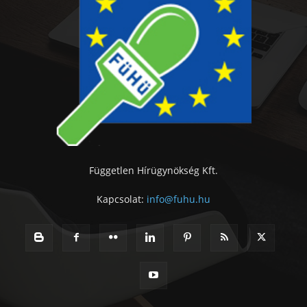
Független Hírügynökség Kft.
Kapcsolat:
info@fuhu.hu