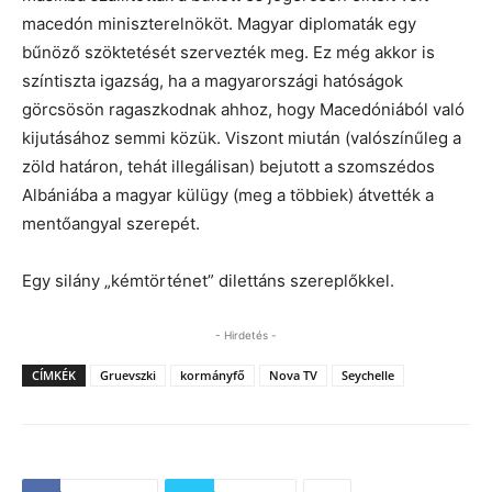
macedón miniszterelnököt. Magyar diplomaták egy
bűnöző szöktetését szervezték meg. Ez még akkor is
színtiszta igazság, ha a magyarországi hatóságok
görcsösön ragaszkodnak ahhoz, hogy Macedóniából való
kijutásához semmi közük. Viszont miután (valószínűleg a
zöld határon, tehát illegálisan) bejutott a szomszédos
Albániába a magyar külügy (meg a többiek) átvették a
mentőangyal szerepét.
Egy silány „kémtörténet” dilettáns szereplőkkel.
- Hirdetés -
CÍMKÉK
Gruevszki
kormányfő
Nova TV
Seychelle