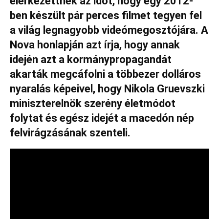
elérkezettnek az időt, hogy egy 2012-
ben készült pár perces filmet tegyen fel
a világ legnagyobb videómegosztójára. A
Nova honlapján azt írja, hogy annak
idején azt a kormánypropagandát
akarták megcáfolni a többezer dolláros
nyaralás képeivel, hogy Nikola Gruevszki
miniszterelnök szerény életmódot
folytat és egész idejét a macedón nép
felvirágzásának szenteli.