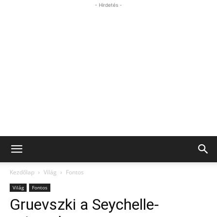
- Hirdetés -
Kezdőlap
Világ
Fontos
Világ
Fontos
Gruevszki a Seychelle-