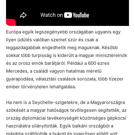
Európa egyik legszegényebb országában ugyanis egy
ilyen üdülés valóban szemet szúr és csak a
leggazdagabbak engedhetik meg maguknak. Később
sokkal több turpisság is kiderült a magyar miniszterelnök
és az orosz elnök barátjáról. Például a 600 ezres
Mercedes, a családi vagyon hatalmas méretű
gyarapodása, választási csalások sorozata, több tízezer
ember törvénytelen lehallgatása.
Ha nem is a Seychelle-szigetekre, de a Magyarországra
szökését a magyar hatóságok tevőlegesen segítették, az
ország diplomáciai tevékenységét közönséges gépkocsi
használatra silányították. Egyik balkáni országból a
másikba szállították a bukott és jogerősen elítélt volt