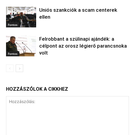
Uniós szankciók a scam centerek
ellen
Fontos
Felrobbant a szülinapi ajándék: a
célpont az orosz légierő parancsnoka
volt
Fontos
HOZZÁSZÓLOK A CIKKHEZ