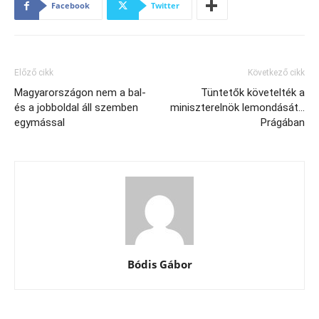
Facebook
Twitter
Előző cikk
Következő cikk
Magyarországon nem a bal-
Tüntetők követelték a
és a jobboldal áll szemben
miniszterelnök lemondását…
egymással
Prágában
Bódis Gábor