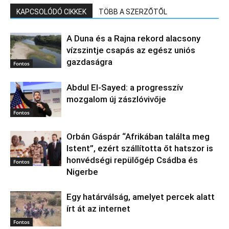
KAPCSOLÓDÓ CIKKEK
TÖBB A SZERZŐTŐL
A Duna és a Rajna rekord alacsony
vízszintje csapás az egész uniós
gazdaságra
Fontos
Abdul El‑Sayed: a progresszív
mozgalom új zászlóvivője
Fontos
Orbán Gáspár “Afrikában találta meg
Istent”, ezért szállította őt hatszor is
honvédségi repülőgép Csádba és
Fontos
Nigerbe
Egy határválság, amelyet percek alatt
írt át az internet
Fontos