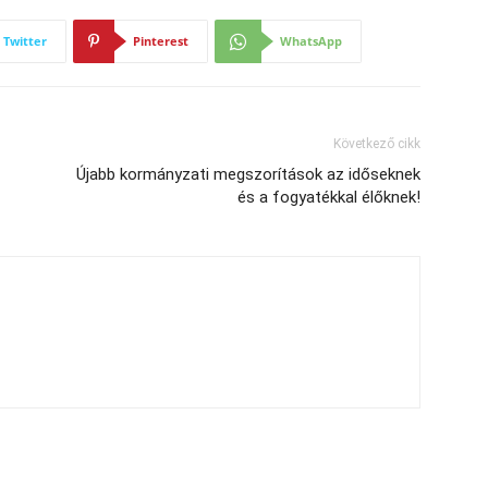
Twitter
Pinterest
WhatsApp
Következő cikk
Újabb kormányzati megszorítások az időseknek
és a fogyatékkal élőknek!