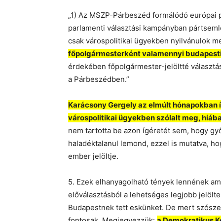
„1) Az MSZP-Párbeszéd formálódó európai pa
parlamenti választási kampányban pártsemle
csak várospolitikai ügyekben nyilvánulok m
főpolgármesterként valamennyi budapesti 
érdekében főpolgármester-jelöltté választ
a Párbeszédben.”
Karácsony Gergely az elmúlt hónapokban í
várospolitikai ügyekben szólalt meg, hiá
nem tartotta be azon ígéretét sem, hogy gy
haladéktalanul lemond, ezzel is mutatva, h
ember jelöltje.
5. Ezek elhanyagolható tények lennének ame
előválasztásból a lehetséges legjobb jelölt
Budapestnek tett eskünket. De mert szósz
fontosak. Megjegyezzük:
a Demokratikus Koa