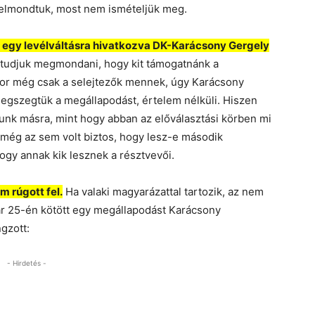
 elmondtuk, most nem ismételjük meg.
 egy levélváltásra hivatkozva DK-Karácsony Gergely
tudjuk megmondani, hogy kit támogatnánk a
or még csak a selejtezők mennek, úgy Karácsony
egszegtük a megállapodást, értelem nélküli. Hiszen
unk másra, mint hogy abban az előválasztási körben mi
még az sem volt biztos, hogy lesz-e második
ogy annak kik lesznek a résztvevői.
 rúgott fel.
Ha valaki magyarázattal tartozik, az nem
r 25-én kötött egy megállapodást Karácsony
gzott:
- Hirdetés -