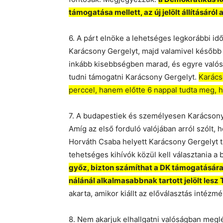
támogatása mellett, az új jelölt állításáról
6. A párt elnöke a lehetséges legkorábbi i
Karácsony Gergelyt, majd valamivel később 
inkább kisebbségben marad, és egyre valós
tudni támogatni Karácsony Gergelyt.
Karácso
perccel, hanem előtte 6 nappal tudta meg, h
7. A budapestiek és személyesen Karácsony G
Amíg az első forduló valójában arról szólt,
Horváth Csaba helyett Karácsony Gergelyt t
tehetséges kihívók közül kell választania a
győz, bizton számíthat a DK támogatására,
nálánál alkalmasabbnak tartott jelölt lesz T
akarta, amikor kiállt az előválasztás intézmé
8. Nem akarjuk elhallgatni valóságban meglév