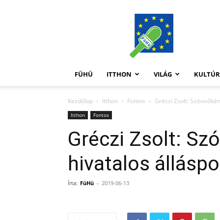
FüHü
FÜHÜ
ITTHON
VILÁG
KULTÚ
Kezdőlap
Itthon
Fontos
Gréczi Zsolt: Szóvivőkén
Itthon
Fontos
Gréczi Zsolt: Sz
hivatalos állásp
Írta:
FüHü
-
2019-06-13