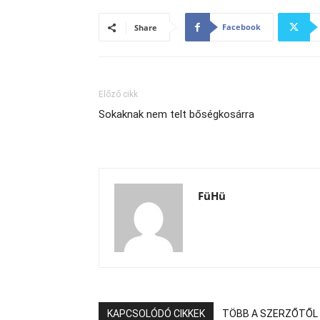
Facebook
Share
Előző cikk
Sokaknak nem telt bőségkosárra
FüHü
KAPCSOLÓDÓ CIKKEK
TÖBB A SZERZŐTŐL