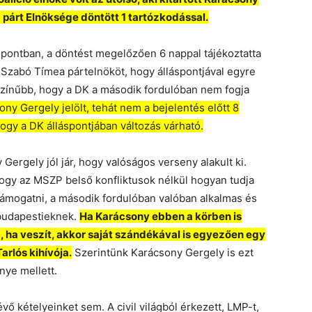
 a párt Elnöksége döntött 1 tartózkodással.
dőpontban, a döntést megelőzően 6 nappal tájékoztatta
Szabó Tímea pártelnököt, hogy álláspontjával egyre
zínűbb, hogy a DK a második fordulóban nem fogja
ny Gergely jelölt, tehát nem a bejelentés előtt 8
ogy a DK álláspontjában változás várható.
ergely jól jár, hogy valóságos verseny alakult ki.
 hogy az MSZP belső konfliktusok nélkül hogyan tudja
ámogatni, a második fordulóban valóban alkalmas és
 budapestieknek.
Ha Karácsony ebben a körben is
 ha veszít, akkor saját szándékával is egyezően egy
arlós kihívója.
Szerintünk Karácsony Gergely is ezt
nye mellett.
ő kételyeinket sem. A civil világból érkezett, LMP-t,