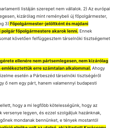
rlamenti listáján szerepet nem vállalok. 2) Az európai
gesen, kizárólag mint reménybeli új főpolgármester,
eg 3)
Főpolgármester-jelöltként és majdani
polgár főpolgármestere akarok lenni.
Ennek
ásomat követően felfüggesztem társelnöki tisztségemet
gérete ellenére nem pártsemlegesen, nem kizárólag
ba emlékeztettük erre számtalan alkalommal.
Ahogy
őzelme esetén a Párbeszéd társelnöki tisztségéről
ogy ő nem egy párt, hanem valamennyi budapesti
llett, hogy a mi legfőbb kötelességünk, hogy az
ek versenye legyen, és ezzel szolgáljuk hazánknak,
egőnek mondanak bennünket, e tények mostantól
líció elnöke volt az utolsó, aki kitartott Karácsony