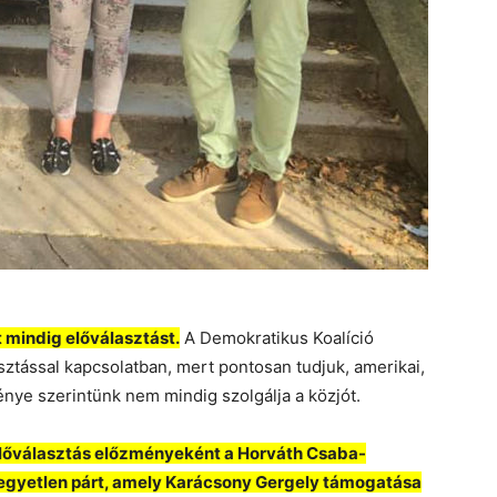
 mindig előválasztást.
A Demokratikus Koalíció
asztással kapcsolatban, mert pontosan tudjuk, amerikai,
énye szerintünk nem mindig szolgálja a közjót.
előválasztás előzményeként a Horváth Csaba-
egyetlen párt, amely Karácso
ny Gergely támogatása