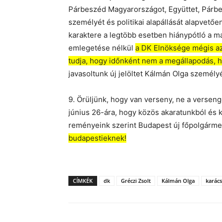
Párbeszéd Magyarországot, Együttet, Pár
személyét és politikai alapállását alapvet
karaktere a legtöbb esetben hiánypótló a m
emlegetése nélkül
a DK Elnöksége mégis azt 
tudja, hogy időnként nem a megállapodás, 
javasoltunk új jelöltet Kálmán Olga személy
9. Örüljünk, hogy van verseny, ne a versen
június 26-ára, hogy közös akaratunkból és k
reményeink szerint Budapest új főpolgárme
budapestieknek!
CÍMKÉK
dk
Gréczi Zsolt
Kálmán Olga
karác