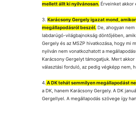
mellett állt ki nyilvánosan.
Érveinket akkor
3.
Karácsony Gergely igazat mond, amikor
megállapodásról beszél.
De, ahogyan nem 
labdarúgó-világbajnokság döntőjében, amik
Gergely és az MSZP hivatkozása, hogy mi m
nyilván nem vonatkozhatott a megállapodás
Karácsony Gergelyt támogatjuk. Mert akkor 
választási forduló, az pedig végképp nem, h
4.
A DK tehát semmilyen megállapodást nem
a DK, hanem Karácsony Gergely. A DK januá
Gergellyel. A megállapodás szövege így han