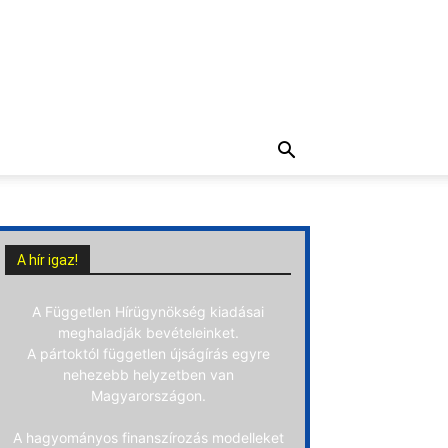
A hír igaz!
A Független Hírügynökség kiadásai
meghaladják bevételeinket.
A pártoktól független újságírás egyre
nehezebb helyzetben van
Magyarországon.
A hagyományos finanszírozás modelleket