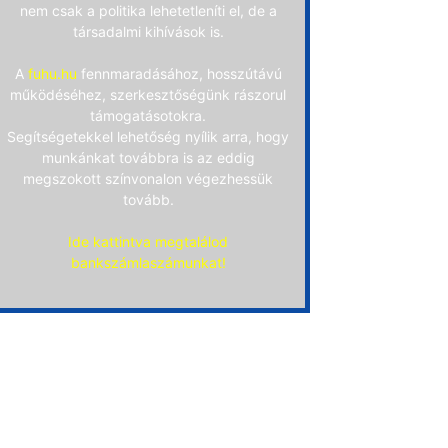
nem csak a politika lehetetleníti el, de a
társadalmi kihívások is.
A
fuhu.hu
fennmaradásához, hosszútávú
működéséhez, szerkesztőségünk rászorul
támogatásotokra.
Segítségetekkel lehetőség nyílik arra, hogy
munkánkat továbbra is az eddig
megszokott színvonalon végezhessük
tovább.
Ide kattintva megtalálod
bankszámlaszámunkat!