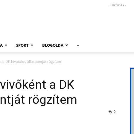
- Hirdetés -
RA
SPORT
BLOGOLDA
–
t a DK hivatalos álláspontját rögzítem
óvivőként a DK
ontját rögzítem
0