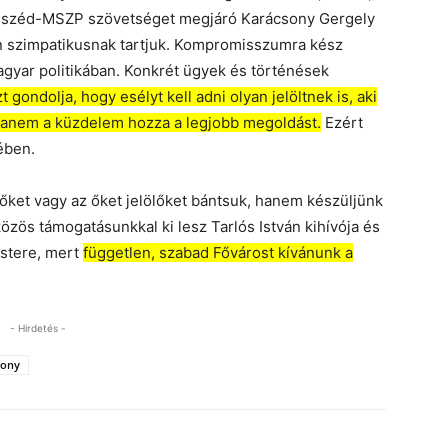
beszéd-MSZP szövetséget megjáró Karácsony Gergely
ően szimpatikusnak tartjuk. Kompromisszumra kész
agyar politikában. Konkrét ügyek és történések
gondolja, hogy esélyt kell adni olyan jelöltnek is, aki
hanem a küzdelem hozza a legjobb megoldást.
Ezért
ében.
gőket vagy az őket jelölőket bántsuk, hanem készüljünk
özös támogatásunkkal ki lesz Tarlós István kihívója és
stere, mert
független, szabad Fővárost kívánunk a
- Hirdetés -
sony