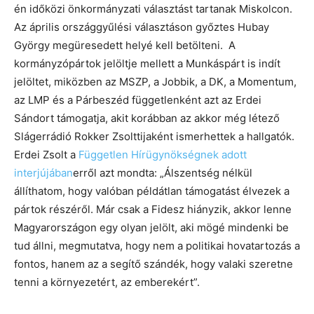
én időközi önkormányzati választást tartanak Miskolcon.
Az április országgyűlési választáson győztes Hubay
György megüresedett helyé kell betölteni. A
kormányzópártok jelöltje mellett a Munkáspárt is indít
jelöltet, miközben az MSZP, a Jobbik, a DK, a Momentum,
az LMP és a Párbeszéd függetlenként azt az Erdei
Sándort támogatja, akit korábban az akkor még létező
Slágerrádió Rokker Zsolttijaként ismerhettek a hallgatók.
Erdei Zsolt a
Független Hírügynökségnek adott
interjújában
erről azt mondta: „Álszentség nélkül
állíthatom, hogy valóban példátlan támogatást élvezek a
pártok részéről. Már csak a Fidesz hiányzik, akkor lenne
Magyarországon egy olyan jelölt, aki mögé mindenki be
tud állni, megmutatva, hogy nem a politikai hovatartozás a
fontos, hanem az a segítő szándék, hogy valaki szeretne
tenni a környezetért, az emberekért”.