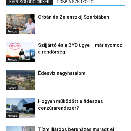
KAPCSOLÓDÓ CIKKEK
TÖBB A SZERZŐTŐL
Orbán és Zelenszkij Szerbiában
Fontos
Szijjártó és a BYD ügye – már nyomoz
a rendőrség
Fontos
Édesvíz nagyhatalom
Itthon
Hogyan működött a fideszes
cenzúrarendszer?
Fontos
Tízmilliárdos beruházás maradt el