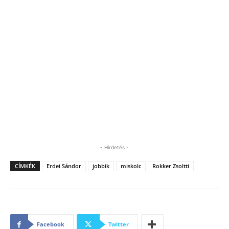
- Hirdetés -
CÍMKÉK
Erdei Sándor
jobbik
miskolc
Rokker Zsoltti
Facebook
Twitter