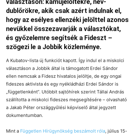
választáson: kamujelöltekre, név-
dublőrökre, akik csak azért indulnak el,
hogy az esélyes ellenzéki jelölttel azonos
nevükkel összezavarják a választókat,
és győzelemre segítsék a Fideszt –
szögezi le a Jobbik közleménye.
A Kubatov-lista új funkciót kapott. Így indul el a miskolci
választáson a Jobbik által is támogatott Erdei Sándor
ellen nemcsak a Fidesz hivatalos jelöltje, de egy ongai
fideszes aktivista és egy nyékládházi Erdei Sándor is
„függetlenként”. Utóbbit sajtóhírek szerint Tállai András
szállította a miskolci fideszes megsegítésére – olvasható
a Jakab Péter országgyűlési képviselő által jegyzett
dokumentumban.
Mint a
Független Hírügynökség beszámolt róla
, július 15-