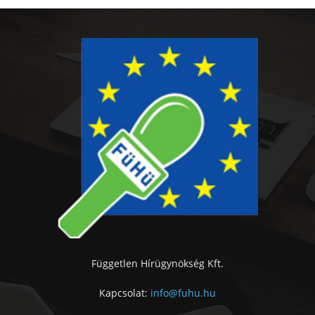
Független Hírügynökség Kft.
Kapcsolat:
info@fuhu.hu