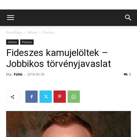
Kezdőlap
Itthon
Fontos
Itthon
Fontos
Fideszes kamujelöltek –
Jobbikos törvényjavaslat
Írta:
FüHü
-
2018-06-30
0