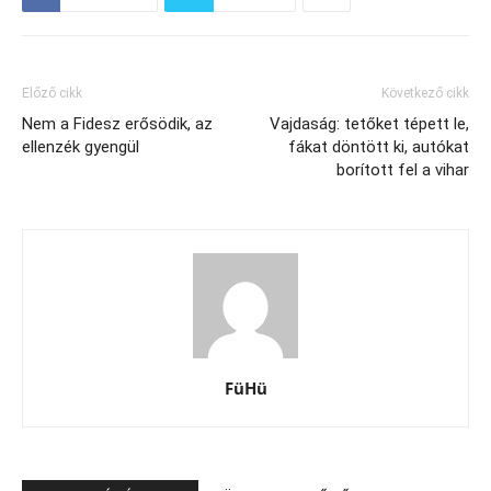
Előző cikk
Következő cikk
Nem a Fidesz erősödik, az
Vajdaság: tetőket tépett le,
ellenzék gyengül
fákat döntött ki, autókat
borított fel a vihar
FüHü