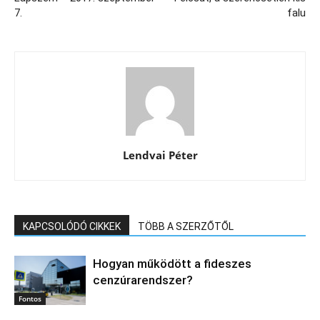
7.
falu
Lendvai Péter
KAPCSOLÓDÓ CIKKEK
TÖBB A SZERZŐTŐL
Hogyan működött a fideszes
cenzúrarendszer?
Fontos