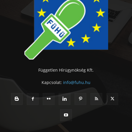
Független Hírügynökség Kft.
Kapcsolat:
info@fuhu.hu