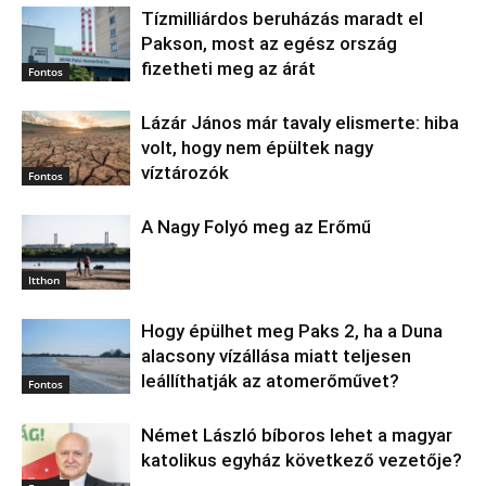
Tízmilliárdos beruházás maradt el
Pakson, most az egész ország
fizetheti meg az árát
Fontos
Lázár János már tavaly elismerte: hiba
volt, hogy nem épültek nagy
víztározók
Fontos
A Nagy Folyó meg az Erőmű
Itthon
Hogy épülhet meg Paks 2, ha a Duna
alacsony vízállása miatt teljesen
leállíthatják az atomerőművet?
Fontos
Német László bíboros lehet a magyar
katolikus egyház következő vezetője?