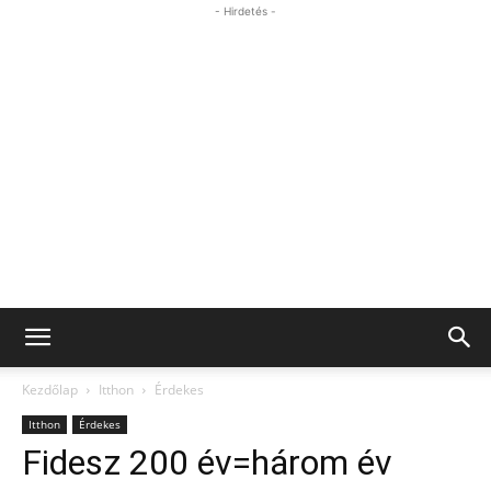
- Hirdetés -
Kezdőlap
Itthon
Érdekes
Itthon
Érdekes
Fidesz 200 év=három év