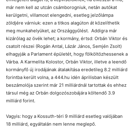
már nem kell az utcán csámborogniuk, netán autókat
kerülgetni, villamost elengedni, esetleg jelzőlámpa
zöldjére várniuk: ezen a titkos alagúton át közelíthetik
meg munkahelyüket, az Országgyűlést. Addigra már
kizárólag az övék lehet; a kormány, értsd: Orbán Viktor és
csatolt részei (Rogán Antal, Lázár János, Semjén Zsolt)
elhagyják a Parlament épületét, hogy fölköltözhessenek a
Várba. A Karmelita Kolostor, Orbán Viktor, illetve a leendő
kormányfő új irodájának átalakítása eredetileg 8.2 milliárd
forintba került volna, a 444.hu idén áprilisban készült
beszámolója szerint már 21 milliárdnál tartottak és ehhez
társul még az Orbán dolgozószobájára költendő 3.9
milliárd forint.
Vagyis: hogy a Kossuth-téri 9 milliárd esetleg valójában
18 milliárd, egyáltalán nem lenne meglepő.