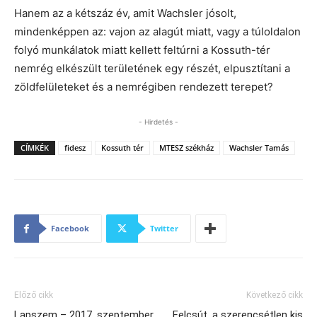
Hanem az a kétszáz év, amit Wachsler jósolt,
mindenképpen az: vajon az alagút miatt, vagy a túloldalon
folyó munkálatok miatt kellett feltúrni a Kossuth-tér
nemrég elkészült területének egy részét, elpusztítani a
zöldfelületeket és a nemrégiben rendezett terepet?
- Hirdetés -
CÍMKÉK
fidesz
Kossuth tér
MTESZ székház
Wachsler Tamás
Facebook
Twitter
Előző cikk
Következő cikk
Lapszem – 2017. szeptember
Felcsút, a szerencsétlen kis