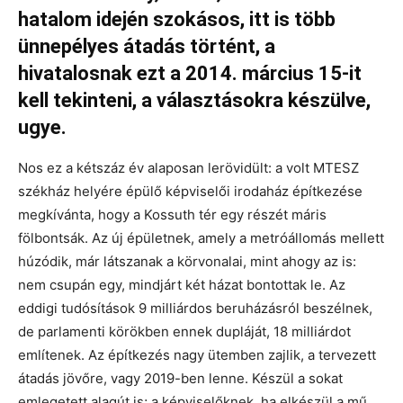
hatalom idején szokásos, itt is több
ünnepélyes átadás történt, a
hivatalosnak ezt a 2014. március 15-it
kell tekinteni, a választásokra készülve,
ugye.
Nos ez a kétszáz év alaposan lerövidült: a volt MTESZ
székház helyére épülő képviselői irodaház építkezése
megkívánta, hogy a Kossuth tér egy részét máris
fölbontsák. Az új épületnek, amely a metróállomás mellett
húzódik, már látszanak a körvonalai, mint ahogy az is:
nem csupán egy, mindjárt két házat bontottak le. Az
eddigi tudósítások 9 milliárdos beruházásról beszélnek,
de parlamenti körökben ennek dupláját, 18 milliárdot
említenek. Az építkezés nagy ütemben zajlik, a tervezett
átadás jövőre, vagy 2019-ben lenne. Készül a sokat
emlegetett alagút is; a képviselőknek, ha elkészül a mű,