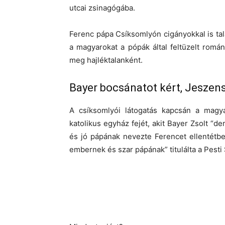
utcai zsinagógába.
Ferenc pápa Csíksomlyón cigányokkal is ta
a magyarokat a pópák által feltüzelt romá
meg hajléktalanként.
Bayer bocsánatot kért, Jeszens
A csíksomlyói látogatás kapcsán a magyar
katolikus egyház fejét, akit Bayer Zsolt “
és jó pápának nevezte Ferencet ellentétb
embernek és szar pápának” titulálta a Pesti