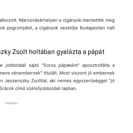
lálkozott. Marosvásárhelyen a cigányok mentették meg
nok pogromjától, a cigányok vezetője Budapesten halt
zky Zsolt holtában gyalázta a pápát
 jobboldali sajtó “Soros pápaként” aposztrofálta a
demens vénembernek” titulált. Most viszont jó embernek
en Jeszenszky Zsolttal, aki nemes egyszerűséggel “jó
 Srácok című szélsőjobboldali lapban.
- Hirdetés -