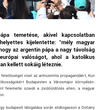
ápa temetése, akivel kapcsolatban
helyettes kijelentette: “mély magyar
, hogy az argentin pápa a nagy távolság
európai valóságot, ahol a katolikus
n kellett sokáig léteznie.
 felelősséget visel az antiszemita propagandáért, Kun
yilkosságokért Budapesten a Városmajor környékén.
nt felemelte szavát a zsidóüldözés ellen, a magyar
on.
hogy budapesti látogatása során ellátogasson a Dohány