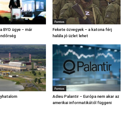
Fontos
s a BYD ügye – már
Fekete özvegyek – a katona férj
endőrség
halála jó üzlet lehet
Fontos
gyhatalom
Adieu Palantir – Európa nem akar az
amerikai informatikától függeni