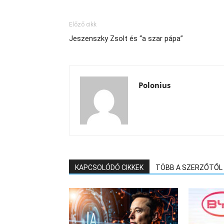
Előző cikk
Jeszenszky Zsolt és “a szar pápa”
Polonius
KAPCSOLÓDÓ CIKKEK
TÖBB A SZERZŐTŐL