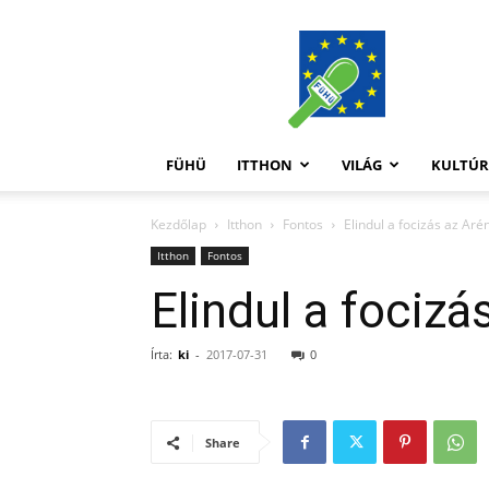
FüHü
FÜHÜ
ITTHON
VILÁG
KULTÚ
Kezdőlap
Itthon
Fontos
Elindul a focizás az Aré
Itthon
Fontos
Elindul a focizá
Írta:
ki
-
2017-07-31
0
Share