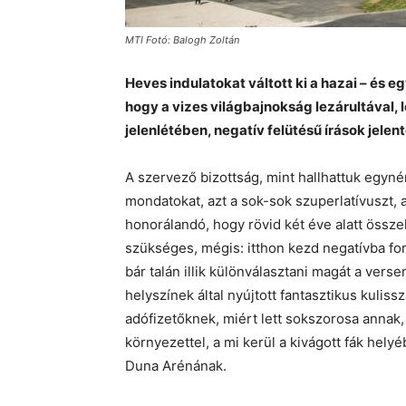
MTI Fotó: Balogh Zoltán
Heves indulatokat váltott ki a hazai – és 
hogy a vizes világbajnokság lezárultával
jelenlétében, negatív felütésű írások jele
A szervező bizottság, mint hallhattuk egyn
mondatokat, azt a sok-sok szuperlatívuszt,
honorálandó, hogy rövid két éve alatt össz
szükséges, mégis: itthon kezd negatívba for
bár talán illik különválasztani magát a vers
helyszínek által nyújtott fantasztikus kuliss
adófizetőknek, miért lett sokszorosa annak,
környezettel, a mi kerül a kivágott fák hely
Duna Arénának.