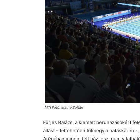
MTI Fotó: Máthé Zoltán
Fürjes Balázs, a kiemelt beruházásokért fel
állást – feltehetően túlmegy a hatáskörén -,
Arénában mindig telt ház lesz, nem vitathat