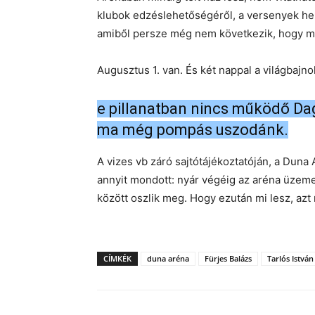
klubok edzéslehetőségéről, a versenyek hely
amiből persze még nem következik, hogy mi
Augusztus 1. van. És két nappal a világbajno
e pillanatban nincs működő Da
ma még pompás uszodánk.
A vizes vb záró sajtótájékoztatóján, a Duna
annyit mondott: nyár végéig az aréna üzem
között oszlik meg. Hogy ezután mi lesz, azt
CÍMKÉK
duna aréna
Fürjes Balázs
Tarlós István