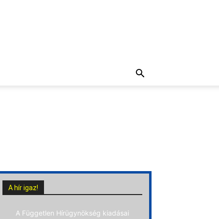
A hír igaz!
A Független Hírügynökség kiadásai