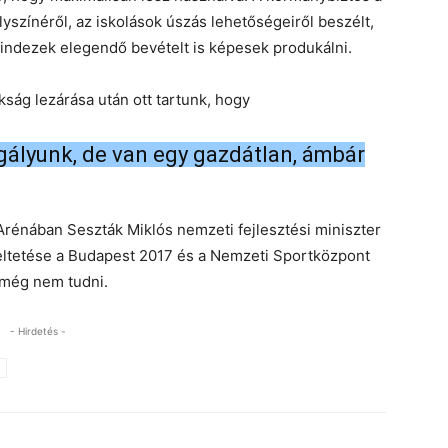
színéről, az iskolások úszás lehetőségeiről beszélt,
ndezek elegendő bevételt is képesek produkálni.
kság lezárása után ott tartunk, hogy
gályunk, de van egy gazdátlan, ámbár
 Arénában Seszták Miklós nemzeti fejlesztési miniszter
eltetése a Budapest 2017 és a Nemzeti Sportközpont
 még nem tudni.
- Hirdetés -