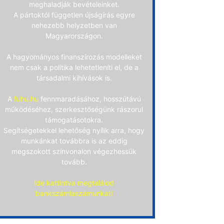
meghaladják bevételeinket.
A pártoktól független újságírás egyre
nehezebb helyzetben van
Magyarországon.
A hagyományos finanszírozás modelleket
nem csak a politika lehetetleníti el, de a
társadalmi kihívások is.
A
fuhu.hu
fennmaradásához, hosszútávú
működéséhez, szerkesztőségünk rászorul
támogatásotokra.
Segítségetekkel lehetőség nyílik arra, hogy
munkánkat továbbra is az eddig
megszokott színvonalon végezhessük
tovább.
Ide kattintva megtalálod
bankszámlaszámunkat!