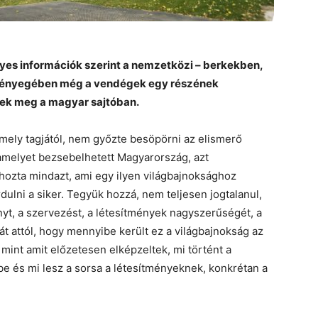
egyes információk szerint a nemzetközi – berkekben,
, lényegében még a vendégek egy részének
ntek meg a magyar sajtóban.
émely tagjától, nem győzte besöpörni az elismerő
 amelyet bezsebelhetett Magyarország, azt
ehozta mindazt, ami egy ilyen világbajnoksághoz
dulni a siker. Tegyük hozzá, nem teljesen jogtalanul,
enyt, a szervezést, a létesítmények nagyszerűségét, a
zát attól, hogy mennyibe került ez a világbajnokság az
 mint amit előzetesen elképzeltek, mi történt a
ébe és mi lesz a sorsa a létesítményeknek, konkrétan a