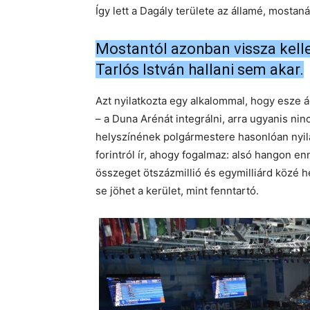
Így lett a Dagály területe az államé, mostaná
Mostantól azonban vissza kelle
Tarlós István hallani sem akar.
Azt nyilatkozta egy alkalommal, hogy esze
– a Duna Arénát integrálni, arra ugyanis nincs
helyszínének polgármestere hasonlóan nyila
forintról ír, ahogy fogalmaz: alsó hangon e
összeget ötszázmillió és egymilliárd közé h
se jöhet a kerület, mint fenntartó.