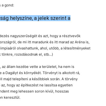
s a gond:
ág helyszíne, a jelek szerint a
ezés nagyszerűségét és azt, hogy a résztvevők
szágról, de mi itt maradunk és itt marad az Aréna is,
impiaáról olvashattunk, ahol, utóbb, a létesítményeket
 tönkre, rozsdásodnak el, stb…)
 az állam kezébe vette a területet, ha nem is
te a Dagályt és környékét. Törvényt is alkotott rá,
ell majd telepíteni a későbbiek során. A törvény
az, hogy az építkezést ne lassítsa egyetlen
indent meg lehessen soron kívül, hosszas
n keresztül.