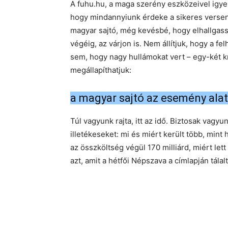
A fuhu.hu, a maga szerény eszközeivel igyeke
hogy mindannyiunk érdeke a sikeres versen
magyar sajtó, még kevésbé, hogy elhallgasso
végéig, az várjon is. Nem állítjuk, hogy a f
sem, hogy nagy hullámokat vert – egy-két k
megállapíthatjuk:
a magyar sajtó az esemény ala
Túl vagyunk rajta, itt az idő. Biztosak vagy
illetékeseket: mi és miért került több, min
az összköltség végül 170 milliárd, miért lett
azt, amit a hétfői Népszava a címlapján tála