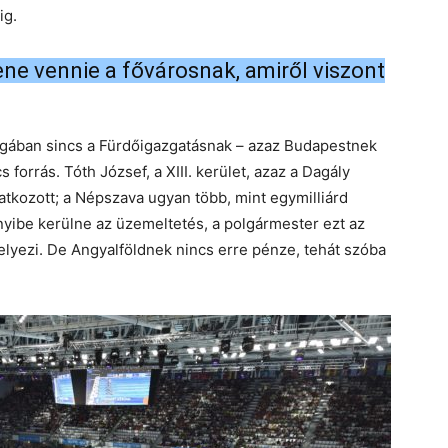
ig.
ne vennie a fővárosnak, amiről viszont
 ágában sincs a Fürdőigazgatásnak – azaz Budapestnek
 forrás. Tóth József, a XIII. kerület, azaz a Dagály
tkozott; a Népszava ugyan több, mint egymilliárd
nnyibe kerülne az üzemeltetés, a polgármester ezt az
elyezi. De Angyalföldnek nincs erre pénze, tehát szóba