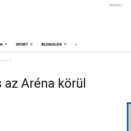
- Hirdetés -
RA
SPORT
BLOGOLDA
–
na körül
s az Aréna körül