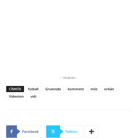
- Hirdetés -
CÍMKÉK
futball
Gruevszki
komment
méz
orbán
Videoton
vidi
Facebook
Twitter