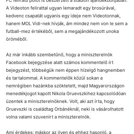
FC feliratú pólót is beszerzett a stadion ajándékboltjában.
A Videoton felirattal ugyan lemaradt egy brosúrával,
kedvenc csapatát ugyanis egy ideje nem Videotonnak,
hanem MOL Vidi-nek hívják, ám mindez nem von le sem a
futball-mez értékéből, sem a megajándékozott unoka
öröméből.
Az már inkább szembetűnő, hogy a miniszterelnök
Facebook bejegyzése alatt számos kommentelő írt
bejegyzést, többségük nem éppen hízelgő hangnemben
és tartalommal. A kommentelők közül sokan a
nemrégiben hazánkba szöktetett, majd Magyarországon
menedékjogot kapott Nikola Gruevszkihez kapcsolódóan
üzentek a miniszterelnöknek. Volt, aki azt írta, hogy
Gruevszki is családtag Orbánéknál, neki is vásárolhatott
volna valami szuvenírt a miniszterelnök.
Ami érdekes: máskor az ilyen és ehhez hasonló, a