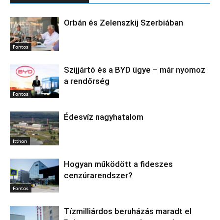
Orbán és Zelenszkij Szerbiában
Fontos
Szijjártó és a BYD ügye – már nyomoz
a rendőrség
Fontos
Édesvíz nagyhatalom
Itthon
Hogyan működött a fideszes
cenzúrarendszer?
Fontos
Tízmilliárdos beruházás maradt el