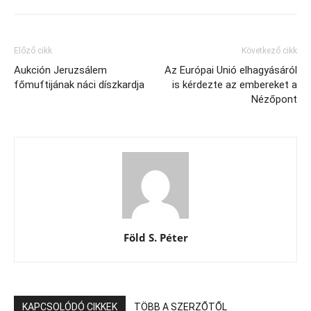
Előző cikk
Következő cikk
Aukción Jeruzsálem
Az Európai Unió elhagyásáról
főmuftijának náci díszkardja
is kérdezte az embereket a
Nézőpont
Föld S. Péter
KAPCSOLÓDÓ CIKKEK
TÖBB A SZERZŐTŐL