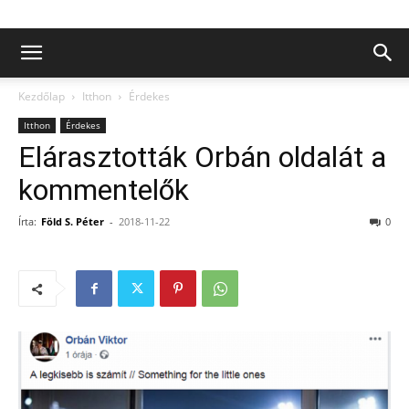
Kezdőlap
Itthon
Érdekes
Itthon
Érdekes
Elárasztották Orbán oldalát a
kommentelők
Írta:
Föld S. Péter
-
2018-11-22
0