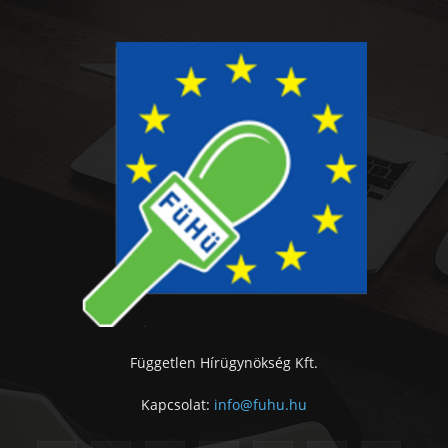
Független Hírügynökség Kft.
Kapcsolat:
info@fuhu.hu