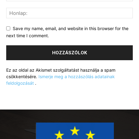
Save my name, email, and website in this browser for the
next time I comment.
Ez az oldal az Akismet szolgáltatást használja a spam
csökkentésére.
Ismerje meg a hozzászólás adatainak
feldolgozását
.