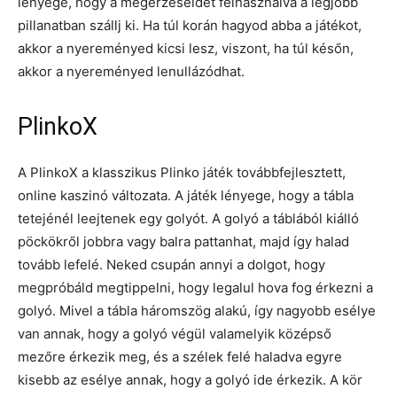
lényege, hogy a megérzéseidet felhasználva a legjobb
pillanatban szállj ki. Ha túl korán hagyod abba a játékot,
akkor a nyereményed kicsi lesz, viszont, ha túl későn,
akkor a nyereményed lenullázódhat.
PlinkoX
A PlinkoX a klasszikus Plinko játék továbbfejlesztett,
online kaszinó változata. A játék lényege, hogy a tábla
tetejénél leejtenek egy golyót. A golyó a táblából kiálló
pöckökről jobbra vagy balra pattanhat, majd így halad
tovább lefelé. Neked csupán annyi a dolgot, hogy
megpróbáld megtippelni, hogy legalul hova fog érkezni a
golyó. Mivel a tábla háromszög alakú, így nagyobb esélye
van annak, hogy a golyó végül valamelyik középső
mezőre érkezik meg, és a szélek felé haladva egyre
kisebb az esélye annak, hogy a golyó ide érkezik. A kör