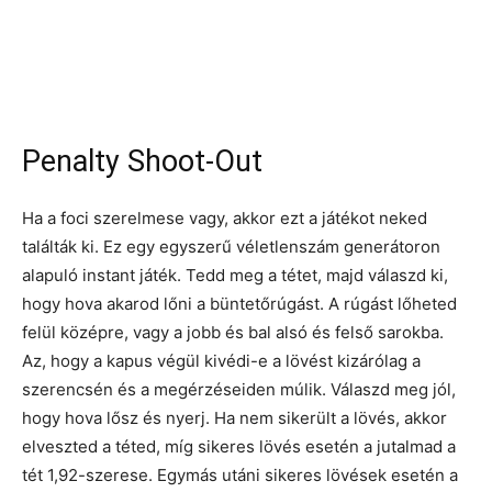
Penalty Shoot-Out
Ha a foci szerelmese vagy, akkor ezt a játékot neked
találták ki. Ez egy egyszerű véletlenszám generátoron
alapuló instant játék. Tedd meg a tétet, majd válaszd ki,
hogy hova akarod lőni a büntetőrúgást. A rúgást lőheted
felül középre, vagy a jobb és bal alsó és felső sarokba.
Az, hogy a kapus végül kivédi-e a lövést kizárólag a
szerencsén és a megérzéseiden múlik. Válaszd meg jól,
hogy hova lősz és nyerj. Ha nem sikerült a lövés, akkor
elveszted a téted, míg sikeres lövés esetén a jutalmad a
tét 1,92-szerese. Egymás utáni sikeres lövések esetén a