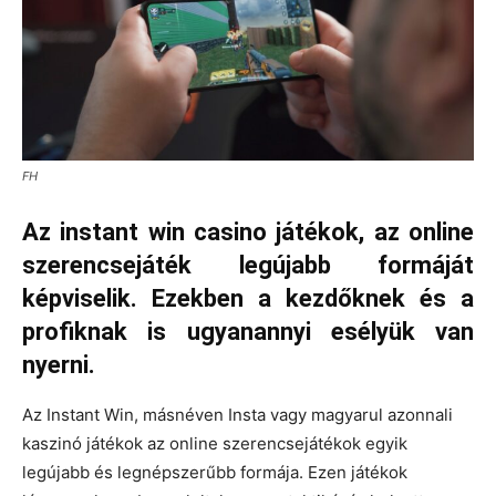
FH
Az instant win casino játékok, az online
szerencsejáték legújabb formáját
képviselik. Ezekben a kezdőknek és a
profiknak is ugyanannyi esélyük van
nyerni.
Az Instant Win, másnéven Insta vagy magyarul azonnali
kaszinó játékok az online szerencsejátékok egyik
legújabb és legnépszerűbb formája. Ezen játékok