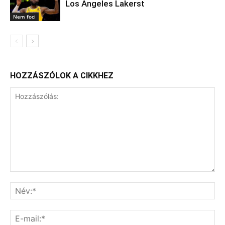
Los Angeles Lakerst
Nem foci
HOZZÁSZÓLOK A CIKKHEZ