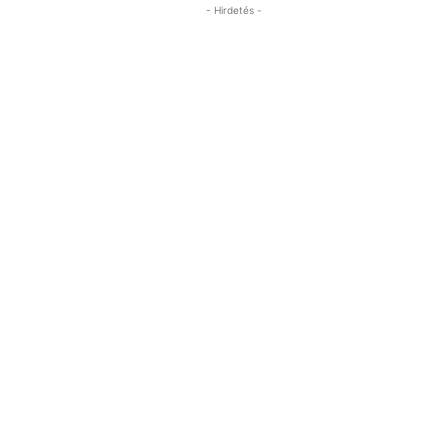
- Hirdetés -