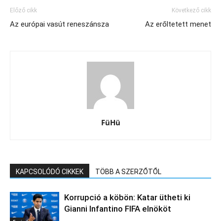
Előző cikk
Következő cikk
Az európai vasút reneszánsza
Az erőltetett menet
FüHü
KAPCSOLÓDÓ CIKKEK
TÖBB A SZERZŐTŐL
Korrupció a köbön: Katar ütheti ki
Gianni Infantino FIFA elnököt