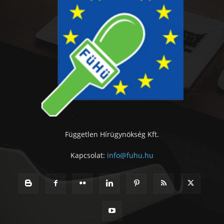
Független Hírügynökség Kft.
Kapcsolat:
info@fuhu.hu