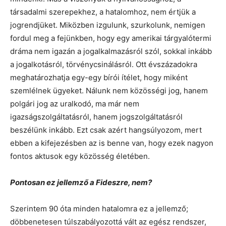
társadalmi szerepekhez, a hatalomhoz, nem értjük a
jogrendjüket. Miközben izgulunk, szurkolunk, nemigen
fordul meg a fejünkben, hogy egy amerikai tárgyalótermi
dráma nem igazán a jogalkalmazásról szól, sokkal inkább
a jogalkotásról, törvénycsinálásról. Ott évszázadokra
meghatározhatja egy-egy bírói ítélet, hogy miként
szemlélnek ügyeket. Nálunk nem közösségi jog, hanem
polgári jog az uralkodó, ma már nem
igazságszolgáltatásról, hanem jogszolgáltatásról
beszélünk inkább. Ezt csak azért hangsúlyozom, mert
ebben a kifejezésben az is benne van, hogy ezek nagyon
fontos aktusok egy közösség életében.
Pontosan ez jellemző a Fideszre, nem?
Szerintem 90 óta minden hatalomra ez a jellemző;
döbbenetesen túlszabályozottá vált az egész rendszer,