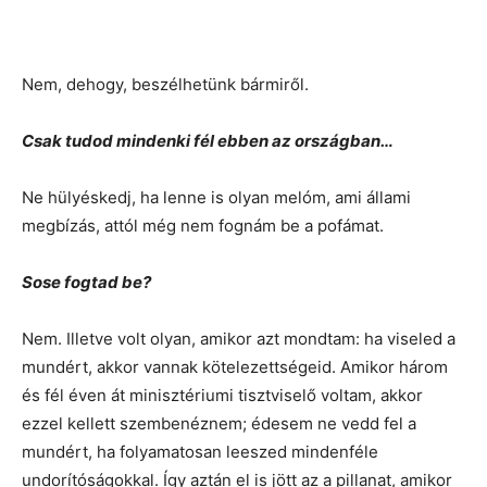
Nem, dehogy, beszélhetünk bármiről.
Csak tudod mindenki fél ebben az országban…
Ne hülyéskedj, ha lenne is olyan melóm, ami állami
megbízás, attól még nem fognám be a pofámat.
Sose fogtad be?
Nem. Illetve volt olyan, amikor azt mondtam: ha viseled a
mundért, akkor vannak kötelezettségeid. Amikor három
és fél éven át minisztériumi tisztviselő voltam, akkor
ezzel kellett szembenéznem; édesem ne vedd fel a
mundért, ha folyamatosan leeszed mindenféle
undorítóságokkal. Így aztán el is jött az a pillanat, amikor