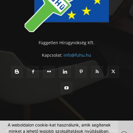
Független Hírügynökség Kft.
Kapcsolat:
info@fuhu.hu
A weboldalon cookie-kat használunk, amik segítenek
Médiaajánlat
Impresszum
Szerzői jogok
Adatkezelési irányelvek
minket a lehető legjobb szolgáltatások nyújtásában.