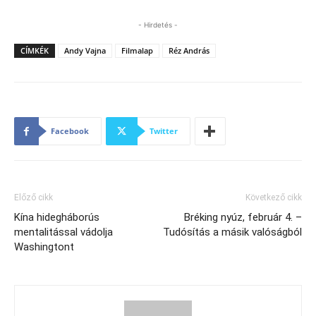
- Hirdetés -
CÍMKÉK
Andy Vajna
Filmalap
Réz András
Facebook
Twitter
Előző cikk
Következő cikk
Kína hidegháborús
Bréking nyúz, február 4. –
mentalitással vádolja
Tudósítás a másik valóságból
Washingtont