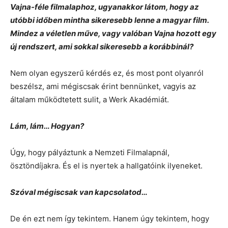
Vajna-féle filmalaphoz, ugyanakkor látom, hogy az
utóbbi időben mintha sikeresebb lenne a magyar film.
Mindez a véletlen műve, vagy valóban Vajna hozott egy
új rendszert, ami sokkal sikeresebb a korábbinál?
Nem olyan egyszerű kérdés ez, és most pont olyanról
beszélsz, ami mégiscsak érint bennünket, vagyis az
általam működtetett sulit, a Werk Akadémiát.
Lám, lám… Hogyan?
Úgy, hogy pályáztunk a Nemzeti Filmalapnál,
ösztöndíjakra. És el is nyertek a hallgatóink ilyeneket.
Szóval mégiscsak van kapcsolatod…
De én ezt nem így tekintem. Hanem úgy tekintem, hogy