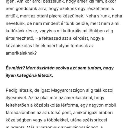
Igen. Amikor arról beszélünk, hogy amerikai film, akkor
nem gondolunk arra, hogy ezeknek egy részét nem is
értjük, mert az ottani piacra készülnek. Néha sírunk, néha
nevetünk, de nem mindent értünk belőle, mert nem a mi
kultúránk része, vagyis a mi kulturális miliőnkben alig
értelmezhető. Ha felteszed azt a kérdést, hogy a
középiskolás filmek miért olyan fontosak az
amerikaiaknak?
És miért? Mert őszintén szólva azt sem tudom, hogy
ilyen kategória létezik.
Pedig létezik, de igaz: Magyarországon alig találkozol
ilyesmivel. Az az oka, már az amerikaiaknál, hogy
feltehetően a középiskolás létforma, egy nagyon mobil
társadalomban az az utolsó pont, amikor igazi emberi
közelségben vagy a többiekkel, utána szétspriccel
mindenki. Más a viszonyuk a nyilvánossághoz, a