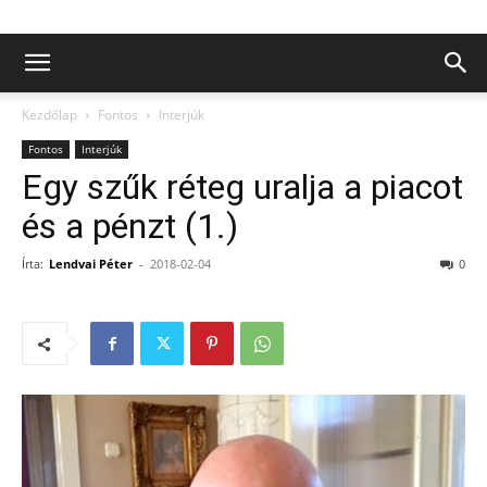
Kezdőlap
Fontos
Interjúk
Fontos
Interjúk
Egy szűk réteg uralja a piacot
és a pénzt (1.)
Írta:
Lendvai Péter
-
2018-02-04
0