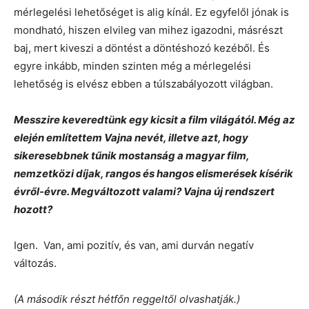
mérlegelési lehetőséget is alig kínál. Ez egyfelől jónak is
mondható, hiszen elvileg van mihez igazodni, másrészt
baj, mert kiveszi a döntést a döntéshozó kezéből. És
egyre inkább, minden szinten még a mérlegelési
lehetőség is elvész ebben a túlszabályozott világban.
Messzire keveredtünk egy kicsit a film világától. Még az
elején említettem Vajna nevét, illetve azt, hogy
sikeresebbnek tűnik mostanság a magyar film,
nemzetközi díjak, rangos és hangos elismerések kísérik
évről-évre. Megváltozott valami? Vajna új rendszert
hozott?
Igen. Van, ami pozitív, és van, ami durván negatív
változás.
(A második részt hétfőn reggeltől olvashatják.)