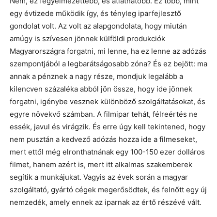
Nem, ez fegyelmezettebb, és átláthatóbb. Ez több, mint
egy évtizede működik így, és tényleg iparfejlesztő
gondolat volt. Az volt az alapgondolata, hogy miután
amúgy is szívesen jönnek külföldi produkciók
Magyarországra forgatni, mi lenne, ha ez lenne az adózás
szempontjából a legbarátságosabb zóna? És ez bejött: ma
annak a pénznek a nagy része, mondjuk legalább a
kilencven százaléka abból jön össze, hogy ide jönnek
forgatni, igénybe vesznek különböző szolgáltatásokat, és
egyre növekvő számban. A filmipar tehát, félreértés ne
essék, javul és virágzik. És erre úgy kell tekintened, hogy
nem pusztán a kedvező adózás hozza ide a filmeseket,
mert ettől még elronthatnának egy 100-150 ezer dolláros
filmet, hanem azért is, mert itt alkalmas szakemberek
segítik a munkájukat. Vagyis az évek során a magyar
szolgáltató, gyártó cégek megerősödtek, és felnőtt egy új
nemzedék, amely ennek az iparnak az értő részévé vált.