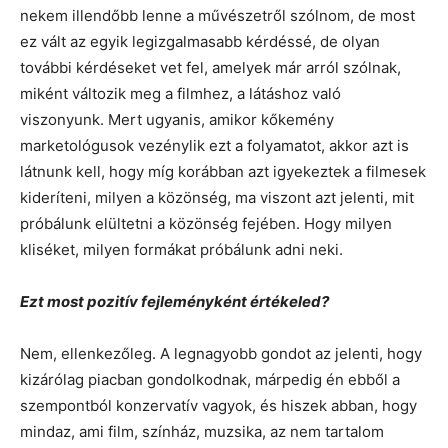
nekem illendőbb lenne a művészetről szólnom, de most
ez vált az egyik legizgalmasabb kérdéssé, de olyan
további kérdéseket vet fel, amelyek már arról szólnak,
miként változik meg a filmhez, a látáshoz való
viszonyunk. Mert ugyanis, amikor kőkemény
marketológusok vezénylik ezt a folyamatot, akkor azt is
látnunk kell, hogy míg korábban azt igyekeztek a filmesek
kideríteni, milyen a közönség, ma viszont azt jelenti, mit
próbálunk elültetni a közönség fejében. Hogy milyen
kliséket, milyen formákat próbálunk adni neki.
Ezt most pozitív fejleményként értékeled?
Nem, ellenkezőleg. A legnagyobb gondot az jelenti, hogy
kizárólag piacban gondolkodnak, márpedig én ebből a
szempontból konzervatív vagyok, és hiszek abban, hogy
mindaz, ami film, színház, muzsika, az nem tartalom