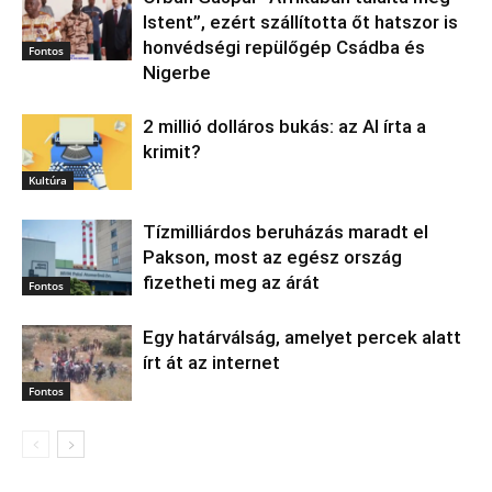
Istent”, ezért szállította őt hatszor is
honvédségi repülőgép Csádba és
Fontos
Nigerbe
2 millió dolláros bukás: az AI írta a
krimit?
Kultúra
Tízmilliárdos beruházás maradt el
Pakson, most az egész ország
fizetheti meg az árát
Fontos
Egy határválság, amelyet percek alatt
írt át az internet
Fontos