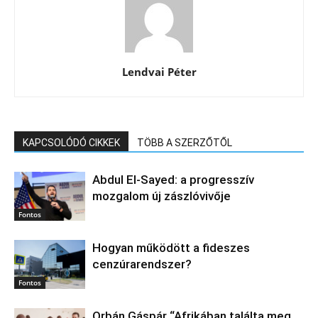
Lendvai Péter
KAPCSOLÓDÓ CIKKEK
TÖBB A SZERZŐTŐL
Abdul El‑Sayed: a progresszív
mozgalom új zászlóvivője
Fontos
Hogyan működött a fideszes
cenzúrarendszer?
Fontos
Orbán Gáspár “Afrikában találta meg