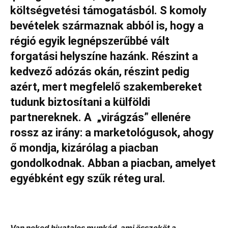
költségvetési támogatásból. S komoly
bevételek származnak abból is, hogy a
régió egyik legnépszerűbbé vált
forgatási helyszíne hazánk. Részint a
kedvező adózás okán, részint pedig
azért, mert megfelelő szakembereket
tudunk biztosítani a külföldi
partnereknek. A „virágzás” ellenére
rossz az irány: a marketológusok, ahogy
ő mondja, kizárólag a piacban
gondolkodnak. Abban a piacban, amelyet
egyébként egy szűk réteg ural.
Van neked hivatalos munkád, ami összeköt a