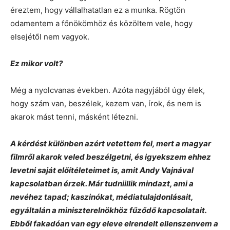
éreztem, hogy vállalhatatlan ez a munka. Rögtön
odamentem a főnökömhöz és közöltem vele, hogy
elsejétől nem vagyok.
Ez mikor volt?
Még a nyolcvanas években. Azóta nagyjából úgy élek,
hogy szám van, beszélek, kezem van, írok, és nem is
akarok mást tenni, másként létezni.
A kérdést különben azért vetettem fel, mert a magyar
filmről akarok veled beszélgetni, és igyekszem ehhez
levetni saját előítéleteimet is, amit Andy Vajnával
kapcsolatban érzek. Már tudniillik mindazt, ami a
nevéhez tapad; kaszinókat, médiatulajdonlásait,
egyáltalán a miniszterelnökhöz fűződő kapcsolatait.
Ebből fakadóan van egy eleve elrendelt ellenszenvem a