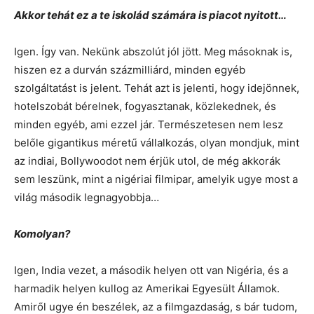
Akkor tehát ez a te iskolád számára is piacot nyitott…
Igen. Így van. Nekünk abszolút jól jött. Meg másoknak is,
hiszen ez a durván százmilliárd, minden egyéb
szolgáltatást is jelent. Tehát azt is jelenti, hogy idejönnek,
hotelszobát bérelnek, fogyasztanak, közlekednek, és
minden egyéb, ami ezzel jár. Természetesen nem lesz
belőle gigantikus méretű vállalkozás, olyan mondjuk, mint
az indiai, Bollywoodot nem érjük utol, de még akkorák
sem leszünk, mint a nigériai filmipar, amelyik ugye most a
világ második legnagyobbja…
Komolyan?
Igen, India vezet, a második helyen ott van Nigéria, és a
harmadik helyen kullog az Amerikai Egyesült Államok.
Amiről ugye én beszélek, az a filmgazdaság, s bár tudom,