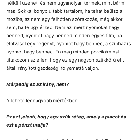
nélküli üzenet, és nem ugyanolyan termék, mint bármi
más. Sokkal bonyolultabb tartalom, ha tehát beülsz a
moziba, az nem egy felhőtlen szórakozás, még akkor
sem, ha te úgy érzed. Nem az, mert nyomokat hagy
benned, nyomot hagy benned minden egyes film, ha
elolvasol egy regényt, nyomot hagy benned, a színház is
nyomot hagy benned. Én meg minden porcikámmal
tiltakozom az ellen, hogy ez egy nagyon szűkkörű elit
által irányított gazdasági folyamattá váljon.
Márpedig ez az irány, nem?
A lehető legnagyobb mértékben.
Ez azt jelenti, hogy egy szűk réteg, amely a piacot és
ezt a pénzt uralja?