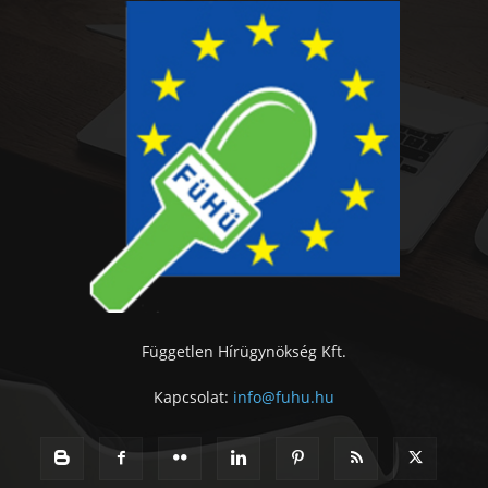
Független Hírügynökség Kft.
Kapcsolat:
info@fuhu.hu