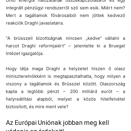
Unió energia hálózatának összekapcsolásáról és egy
integrált pénzügyi rendszerről szó sem esik. Miért nem?
Mert a tagállamok fővárosaiból nem jöttek kedvező
reakciók Draghi javaslataira.
“A brüsszeli bizottságnak nincsen „
kedve
” vállalni a
harcot Draghi reformjaiért” – jelentette ki a Bruegel
Intézet igazgatója.
Hogy látja maga Draghi a helyzetet hiszen ő olasz
miniszterelnökként is megtapasztalhatta, hogy milyen a
viszony a tagállamok és Brüsszel között. Olaszország
kapta a legtöbb pénzt – 200 milliárd eurót – a
helyreállítási alapból, melyet a közös hitelfelvétel
biztosított, és mire ment vele?
Az Európai Uniónak jobban meg kell