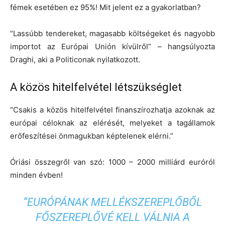
fémek esetében ez 95%! Mit jelent ez a gyakorlatban?
“Lassúbb tendereket, magasabb költségeket és nagyobb
importot az Európai Unión kívülről” – hangsúlyozta
Draghi, aki a Politiconak nyilatkozott.
A közös hitelfelvétel létszükséglet
“Csakis a közös hitelfelvétel finanszírozhatja azoknak az
európai céloknak az elérését, melyeket a tagállamok
erőfeszítései önmagukban képtelenek elérni.”
Óriási összegről van szó: 1000 – 2000 milliárd euróról
minden évben!
“EURÓPÁNAK MELLÉKSZEREPLŐBŐL
FŐSZEREPLŐVÉ KELL VÁLNIA A