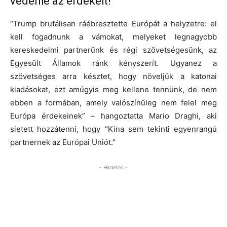
védenie az érdekeit!
“Trump brutálisan ráébresztette Európát a helyzetre: el
kell fogadnunk a vámokat, melyeket legnagyobb
kereskedelmi partnerünk és régi szövetségesünk, az
Egyesült Államok ránk kényszerít. Ugyanez a
szövetséges arra késztet, hogy növeljük a katonai
kiadásokat, ezt amúgyis meg kellene tennünk, de nem
ebben a formában, amely valószínűleg nem felel meg
Európa érdekeinek” – hangoztatta Mario Draghi, aki
sietett hozzátenni, hogy “Kína sem tekinti egyenrangú
partnernek az Európai Uniót.”
- Hirdetés -