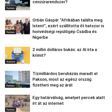
cenzúrarendszer?
Fontos
Orbán Gáspár “Afrikában találta meg
Istent”, ezért szállította őt hatszor is
honvédségi repülőgép Csádba és
Fontos
Nigerbe
2 millió dolláros bukás: az AI írta a
krimit?
Kultúra
Tízmilliárdos beruházás maradt el
Pakson, most az egész ország
fizetheti meg az árát
Fontos
Egy határválság, amelyet percek alatt
írt át az internet
Fontos