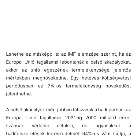
Lehetne ez másképp is: az IMF elemzése szerint, ha az
Európai Unió tagállamai lebontanák a belső akadályokat,
akkor az unió egészének termelékenysége jelentős
mértékben megnövekedne. Egy hétéves költségvetési
periódusban ez 7%-os termelékenység növekedést
jelenthetne.
A belső akadályok még jobban látszanak a hadiiparban: az
Európai Unió tagállamai 2031-ig 2000 milliárd eurót
szánnak védelmi célokra, de ugyanakkor a
hadifelszerelések kereskedelmét 64%-os vám sújtja, a