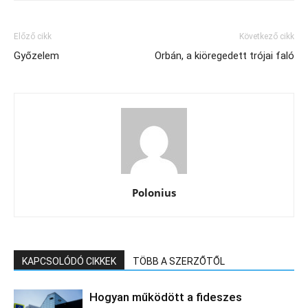
Előző cikk
Következő cikk
Győzelem
Orbán, a kiöregedett trójai faló
Polonius
KAPCSOLÓDÓ CIKKEK
TÖBB A SZERZŐTŐL
Hogyan működött a fideszes