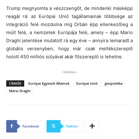
Trump megnyomta a vészcsengőt, de mindenki másképp
reagál rá: az Európai Unió tagállamainak többsége az
integráció felé mozdulna míg Orbán épp ellenkezőleg a
múlt felé, a nemzetek Európája felé, amely – épp Mario
Draghi jelentése mutatott rá egy éve – annyira lemaradt a
globális versenyben, hogy már csak mellékszereplő
holott 450 milliós súlyával akár főszereplő is lehetne.
- Hirdetés -
CÍMKÉK
Európai Egyesült Államok
Európai Unió
geopolitika
Mario Draghi
Facebook
Twitter