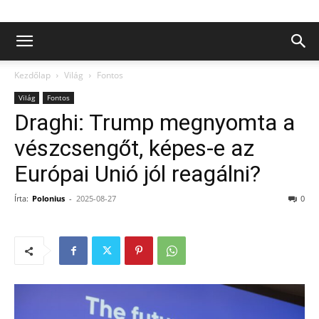
Kezdőlap
Világ
Fontos
Világ
Fontos
Draghi: Trump megnyomta a
vészcsengőt, képes-e az
Európai Unió jól reagálni?
Írta:
Polonius
-
2025-08-27
0