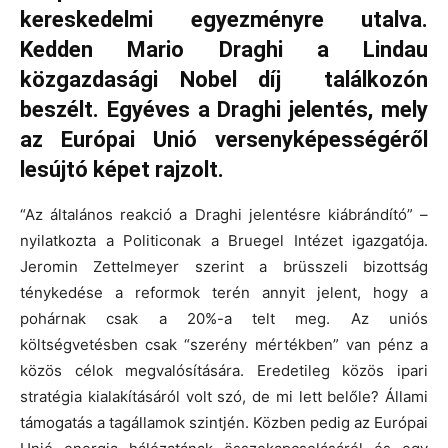
kereskedelmi egyezményre utalva.
Kedden Mario Draghi a Lindau
közgazdasági Nobel díj találkozón
beszélt. Egyéves a Draghi jelentés, mely
az Európai Unió versenyképességéről
lesújtó képet rajzolt.
“Az általános reakció a Draghi jelentésre kiábrándító” –
nyilatkozta a Politiconak a Bruegel Intézet igazgatója.
Jeromin Zettelmeyer szerint a brüsszeli bizottság
ténykedése a reformok terén annyit jelent, hogy a
pohárnak csak a 20%-a telt meg. Az uniós
költségvetésben csak “szerény mértékben” van pénz a
közös célok megvalósítására. Eredetileg közös ipari
stratégia kialakításáról volt szó, de mi lett belőle? Állami
támogatás a tagállamok szintjén. Közben pedig az Európai