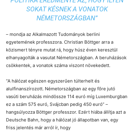
POLITIKA EREDMÉNYE AZ, HOGY ILYEN
SOKAT KÉSNEK A VONATOK
NÉMETORSZÁGBAN”
– mondja az Alkalmazott Tudományok berlini
egyetemének professzora. Christian Böttger arra a
közismert tényre mutat rá, hogy húsz éven keresztül
elhanyagolták a vasutat Németországban. A beruházások
csökkentek, a vonatok száma viszont növekedett.
“A hálózat egészen egyszerűen túlterhelt és
alulfinanszírozott. Németországban az egy főre jutó
vasúti beruházás mindössze 114 euró míg Luxemburgban
ez a szám 575 euró, Svájcban pedig 450 euró” –
hangsúlyozza Böttger professzor. Ezért hiába állítja azt a
Deutsche Bahn, hogy a hálózat jó állapotban van, egy
friss jelentés már arról ír, hogy