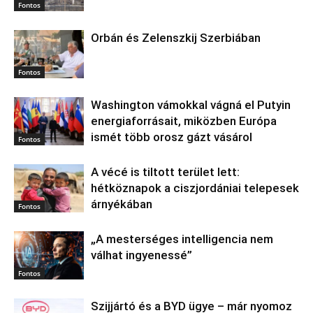
Fontos
Orbán és Zelenszkij Szerbiában
Fontos
Washington vámokkal vágná el Putyin
energiaforrásait, miközben Európa
ismét több orosz gázt vásárol
Fontos
A vécé is tiltott terület lett:
hétköznapok a ciszjordániai telepesek
árnyékában
Fontos
„A mesterséges intelligencia nem
válhat ingyenessé”
Fontos
Szijjártó és a BYD ügye – már nyomoz