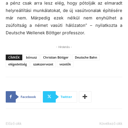
a pénz csak arra lesz elég, hogy pótolják az elmaradt
helyreállítási munkálatokat, de új vasútvonalak építésére
már nem. Márpedig ezek nélkül nem enyhülhet a
zsúfoltság a német vasúti hálózaton” – nyilatkozta a
Deutsche Wellenek Böttger professzor.
- Hirdetés -
CÍMKÉK
bónusz
Christian Böttger
Deutsche Bahn
elégedettség
szakszervezet
vezetők
Facebook
Twitter
Előző cikk
Következő cikk