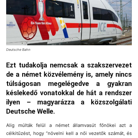
Deutsche Bahn
Ezt tudakolja nemcsak a szakszervezet
de a német közvélemény is, amely nincs
túlságosan megelégedve a gyakran
késlekedő vonatokkal de hát a rendszer
ilyen – magyarázza a közszolgálati
Deutsche Welle.
Alig múlták felül a német államvasút főnökei azt a
célkitűzést, hogy “növelni kell a női vezetők számát, és