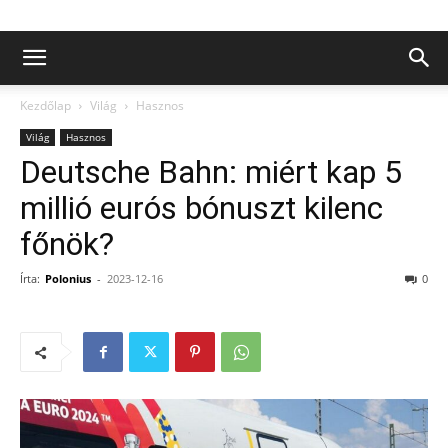
Kezdőlap
Világ
Hasznos
Világ
Hasznos
Deutsche Bahn: miért kap 5
millió eurós bónuszt kilenc
főnök?
Írta:
Polonius
-
2023-12-16
0