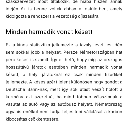
szakszervezet most tiltakozik, de hiába hiszen annak
idején ők is benne voltak abban a testületben, amely
kidolgozta a rendszert a vezetőség díjazására.
Minden harmadik vonat késett
Ez a kínos statisztika jellemezte a tavalyi évet, és idén
sem sokkal jobb a helyzet. Persze Németországban hat
perc késés is számít. Így érthető, hogy míg az országos
hosszútávú járatok esetében minden harmadik vonat
késett, a helyi járatoknál ez csak minden tizediket
jellemezte. A késés azért jelent különösen nagy gondot a
Deutsche Bahn-nak, mert így sok utast veszít holott a
kormány azt szeretné, ha mind többen választanák a
vasutat az autó vagy az autóbusz helyett. Németország
ugyanis enélkül nem tudja teljesíteni vállalását a karbon
kibocsátás csökkentésére.