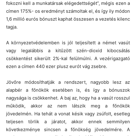
fokozni kell a munkatársak elégedettségét”, mégis ezen a
címen 175%- os eredményt számoltak el, és így ily módon
1,6 millió eurós bónuszt kaphat összesen a vezetés kilenc
tagja.
A környezetvédelemben is jól teljesített a német vasút
vagy legalábbis a kitűzött szén-dioxid kibocsátás
csökkentést sikerült 2%-kal felülmúlni. A vezérigazgató
ezen a címen 440 ezer plusz eurót vág zsebre.
Jövőre módosíthatják a rendszert, nagyobb lesz az
alapbér a főnökök esetében is, és így a bónuszok
nagysága is csökkenhet. A baj az, hogy ha a vasút rosszul
működik, akkor az nem látszik meg a főnökök
jövedelmén. Ha tehát a vonat késik vagy zsúfolt, esetleg
teljesen törlik a járatot, akkor ennek semmilyen
következménye sincsen a főnökség jövedelmére. A