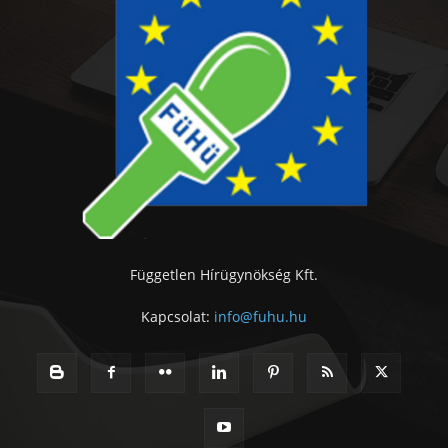
Független Hírügynökség Kft.
Kapcsolat:
info@fuhu.hu