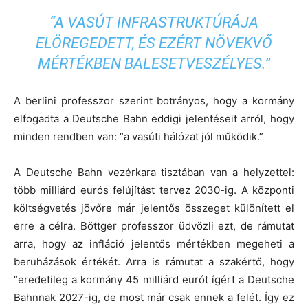
“A VASÚT INFRASTRUKTÚRÁJA
ELÖREGEDETT, ÉS EZÉRT NÖVEKVŐ
MÉRTÉKBEN BALESETVESZÉLYES.”
A berlini professzor szerint botrányos, hogy a kormány
elfogadta a Deutsche Bahn eddigi jelentéseit arról, hogy
minden rendben van: “a vasúti hálózat jól működik.”
A Deutsche Bahn vezérkara tisztában van a helyzettel:
több milliárd eurós felújítást tervez 2030-ig. A központi
költségvetés jövőre már jelentős összeget különített el
erre a célra. Böttger professzor üdvözli ezt, de rámutat
arra, hogy az infláció jelentős mértékben megeheti a
beruházások értékét. Arra is rámutat a szakértő, hogy
“eredetileg a kormány 45 milliárd eurót ígért a Deutsche
Bahnnak 2027-ig, de most már csak ennek a felét. Így ez