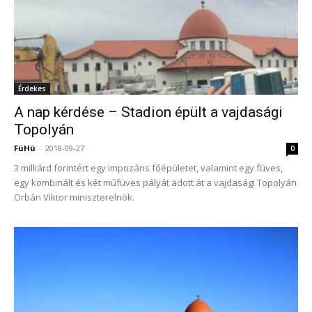
Érdekes
A nap kérdése – Stadion épült a vajdasági
Topolyán
FüHü
-
2018-09-27
0
3 milliárd forintért egy impozáns főépületet, valamint egy füves,
egy kombinált és két műfüves pályát adott át a vajdasági Topolyán
Orbán Viktor miniszterelnök.