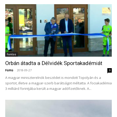
Fontos
Orbán átadta a Délvidék Sportakadémiát
FüHü
-
2018-09-27
0
A magyar miniszterelnök beszédet is mondott Topolyán és a
sportot, illetve a magyar-szerb barátságot méltatta. A fociakadémia
3 milliárd forintjába került a magyar adófizetőknek. A...