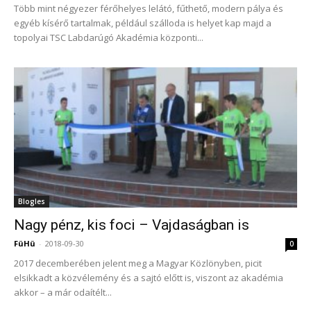
Több mint négyezer férőhelyes lelátó, fűthető, modern pálya és
egyéb kísérő tartalmak, például szálloda is helyet kap majd a
topolyai TSC Labdarúgó Akadémia központi...
Blogles
Nagy pénz, kis foci – Vajdaságban is
FüHü
-
2018-09-30
0
2017 decemberében jelent meg a Magyar Közlönyben, picit
elsikkadt a közvélemény és a sajtó előtt is, viszont az akadémia
akkor – a már odaítélt...