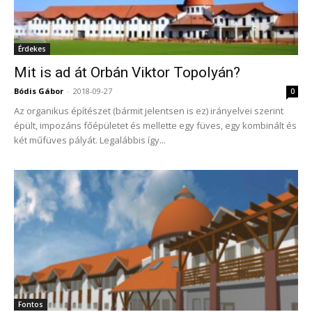
Érdekes
Mit is ad át Orbán Viktor Topolyán?
Bódis Gábor
-
2018-09-27
0
Az organikus építészet (bármit jelentsen is ez) irányelvei szerint
épült, impozáns főépületet és mellette egy füves, egy kombinált és
két műfüves pályát. Legalábbis így...
Fontos