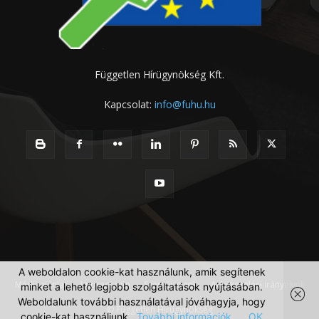
Független Hírügynökség Kft.
Kapcsolat:
info@fuhu.hu
A weboldalon cookie-kat használunk, amik segítenek
Médiaajánlat
Impresszum
Szerzői jogok
Adatkezelési irányelvek
minket a lehető legjobb szolgáltatások nyújtásában.
Weboldalunk további használatával jóváhagyja, hogy
© Független Hírügynökség
cookie-kat használjunk.
További információk
OK