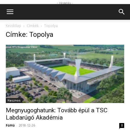
- Hirdetés -
Kezdőlap
Címkék
Topolya
Címke: Topolya
Hasznos
Megnyugoghatunk: Tovább épül a TSC
Labdarúgó Akadémia
FüHü
-
2018-12-26
0