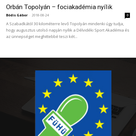
Orbán Topolyán – fociakadémia nyílik
Bódis Gábor
-
2018-08-24
0
A Szabadkától 30 kilométerre levő Topolyán mindenki úgy tudja,
hogy augusztus utolsó napján nyílik a Délvidéki Sport Akadémia és
az ünnepséget meghittebbé teszi két...