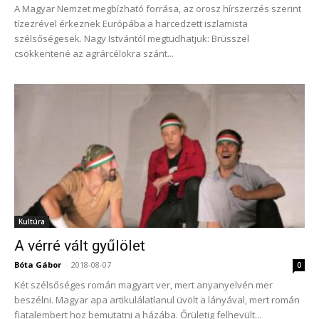
A Magyar Nemzet megbízható forrása, az orosz hírszerzés szerint
tízezrével érkeznek Európába a harcedzett iszlamista
szélsőségesek. Nagy Istvántól megtudhatjuk: Brüsszel
csökkentené az agrárcélokra szánt...
Kultúra
A vérré vált gyűlölet
Bóta Gábor
-
2018-08-07
0
Két szélsőséges román magyart ver, mert anyanyelvén mer
beszélni. Magyar apa artikulálatlanul üvölt a lányával, mert román
fiatalembert hoz bemutatni a házába. Őrületig felhevült...