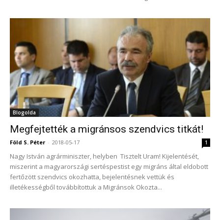
Blogolda
Megfejtették a migránsos szendvics titkát!
Föld S. Péter
-
2018-05-17
1
Nagy István agrárminiszter, helyben Tisztelt Uram! Kijelentését,
miszerint a magyarországi sertéspestist egy migráns által eldobott
fertőzött szendvics okozhatta, bejelentésnek vettük és
illetékességből továbbítottuk a Migránsok Okozta...