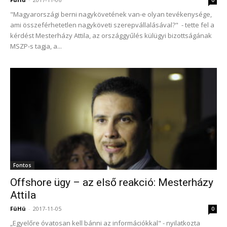
"Magyarországi berni nagykövetének van-e olyan tevékenysége,
ami összeférhetetlen nagyköveti szerepvállalásával?" - tette fel a
kérdést Mesterházy Attila, az országgyűlés külügyi bizottságának
MSZP-s tagja, a...
Fontos
Offshore ügy – az első reakció: Mesterházy
Attila
FüHü
-
2017-11-05
0
„Egyelőre óvatosan kell bánni az információkkal" - nyilatkozta