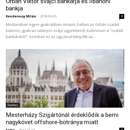
Orbán Viktor svájci bankárja és libanoni
bankja
Kenderessy Milán
-
2018-04-05
0
Mostanában egyre gyakrabban olvasni, hallani az Orbán család
különös, gyakran talányos svájci ügyeleteiről, különösen a "család
bankáráról". Azonban ez az ügy jóval túlnyúlik az...
Fontos
Mesterházy Szijjártónál érdeklődik a berni
nagykövet offshore-botránya miatt
FüHü
-
2017-11-06
0