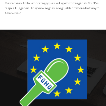
Mesterházy Attila, az országgyűlés külügyi bizottságának MSZP-s
tagja a Független Hírügynökségnek a legújabb offshore-botrányról.
A képviselő...