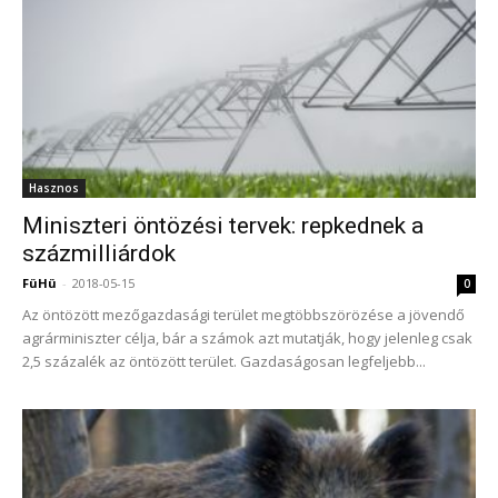
Hasznos
Miniszteri öntözési tervek: repkednek a
százmilliárdok
FüHü
-
2018-05-15
0
Az öntözött mezőgazdasági terület megtöbbszörözése a jövendő
agrárminiszter célja, bár a számok azt mutatják, hogy jelenleg csak
2,5 százalék az öntözött terület. Gazdaságosan legfeljebb...