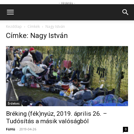
- Hirdetés -
Kezdőlap
Címkék
Nagy István
Címke: Nagy István
Érdekes
Bréking (fék)nyúz, 2019. április 26. –
Tudósítás a másik valóságból
FüHü
-
2019-04-26
0