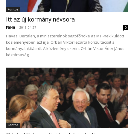
Fontos
Itt az új kormány névsora
FüHü
-
2018-04-27
0
Havasi Bertalan, a miniszterelnök sajtófőnöke az MTI-nek küldött
közleményében azt írja: Orbán Viktor lezárta konzultációit a
kormányalakításról. A közlemény szerint Orbán Viktor Áder János
köztársasági...
Fontos