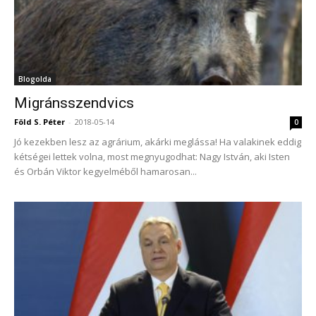
Blogolda
Migránsszendvics
Föld S. Péter
-
2018-05-14
0
Jó kezekben lesz az agrárium, akárki meglássa! Ha valakinek eddig
kétségei lettek volna, most megnyugodhat: Nagy István, aki Isten
és Orbán Viktor kegyelméből hamarosan...