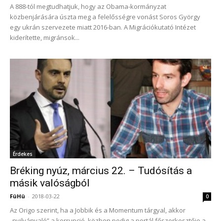
A 888-tól megtudhatjuk, hogy az Obama-kormányzat
közbenjárására úszta meg a felelősségre vonást Soros György
egy ukrán szervezete miatt 2016-ban. A Migrációkutató Intézet
kiderítette, migránsok...
Érdekes
Bréking nyúz, március 22. – Tudósítás a
másik valóságból
FüHü
-
2018-03-22
0
Az Origo szerint, ha a Jobbik és a Momentum tárgyal, akkor
„nyilvánvaló” a korrupció, közben pedig a portál főszerkesztője a