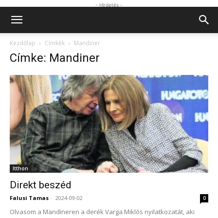
- Hirdetés -
Kezdőlap
Címkék
Mandiner
Címke: Mandiner
Itthon
Direkt beszéd
Falusi Tamas
-
2024-09-02
0
Olvasom a Mandineren a derék Varga Miklós nyilatkozatát, aki