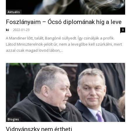
Aktuális
Foszlányaim – Ócsó diplomának híg a leve
ki
-
2022-01-23
0
A Mandiner lőtt, talált, Bangóné süllyedt. Így csinálják a profik.
Látod Miniszterelnök-jelölt úr, nem a levegőbe kell szúrkálni, mert
azzal csak magad lövöd lábon,...
Blogles
Vidnyánszky nem értheti