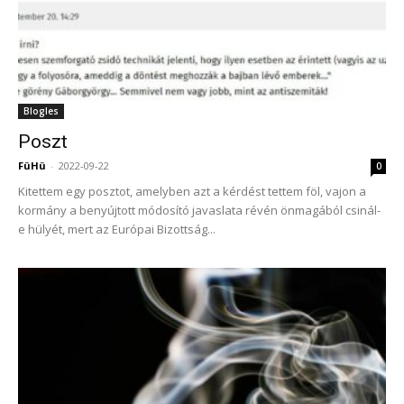
Blogles
Poszt
FüHü
-
2022-09-22
0
Kitettem egy posztot, amelyben azt a kérdést tettem föl, vajon a
kormány a benyújtott módosító javaslata révén önmagából csinál-
e hülyét, mert az Európai Bizottság...