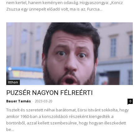
nem kertel, hanem keményen odavág. Hogyaszongya: „Koncz
Zsuzsa egy ünnepelt előadó volt, ma is az. Furcsa...
Itthon
PUZSÉR NAGYON FÉLREÉRTI
Bauer Tamás
-
2023-03-20
0
Tisztelt és szeretett néhai barátomat, Eörsi Istvánt sokkolta, hogy
amikor 1960-ban a konszolidáció részeként kiengedték a
börtönből, azzal kellett szembesülnie, hogy hogyan illeszkedett
be...