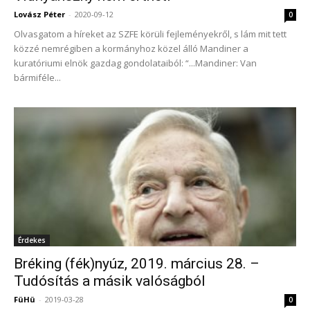
Lovász Péter
-
2020-09-12
0
Olvasgatom a híreket az SZFE körüli fejleményekről, s lám mit tett
közzé nemrégiben a kormányhoz közel álló Mandiner a
kuratóriumi elnök gazdag gondolataiból: “...Mandiner: Van
bármiféle...
Érdekes
Bréking (fék)nyúz, 2019. március 28. –
Tudósítás a másik valóságból
FüHü
-
2019-03-28
0