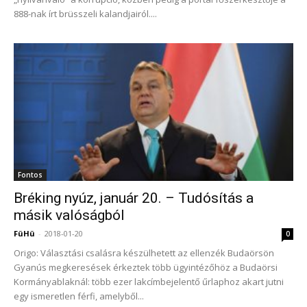
888-nak írt brüsszeli kalandjairól....
Fontos
Bréking nyúz, január 20. – Tudósítás a
másik valóságból
FüHü
-
2018-01-20
0
Origo: Választási csalásra készülhetett az ellenzék Budaörsön
Gyanús megkeresések érkeztek több ügyintézőhöz a Budaörsi
Kormányablaknál: több ezer lakcímbejelentő űrlaphoz akart jutni
egy ismeretlen férfi, amelyből...