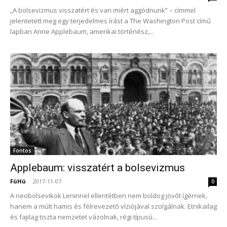
„A bolsevizmus visszatért és van miért aggódnunk” – címmel
jelentetett meg egy terjedelmes írást a The Washington Post című
lapban Anne Applebaum, amerikai történész,...
Fontos
Applebaum: visszatért a bolsevizmus
FüHü
-
2017-11-07
0
A neobolsevikok Leninnel ellentétben nem boldog jövőt ígérnek,
hanem a múlt hamis és félrevezető víziójával szolgálnak. Etnikailag
és fajilag tiszta nemzetet vázolnak, régi típusú...