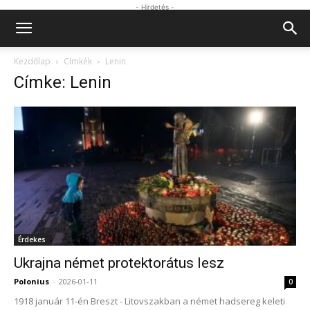
- Hirdetés -
Kezdőlap
Címkék
Lenin
Címke: Lenin
Érdekes
Ukrajna német protektorátus lesz
Polonius
-
2026-01-11
0
1918 január 11-én Breszt - Litovszakban a német hadsereg keleti