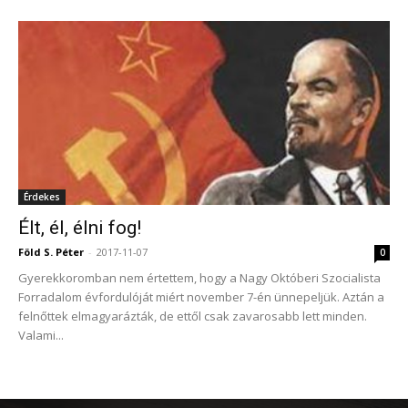
Érdekes
Élt, él, élni fog!
Föld S. Péter
-
2017-11-07
0
Gyerekkoromban nem értettem, hogy a Nagy Októberi Szocialista
Forradalom évfordulóját miért november 7-én ünnepeljük. Aztán a
felnőttek elmagyarázták, de ettől csak zavarosabb lett minden.
Valami...