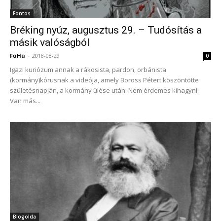
Fontos
Bréking nyúz, augusztus 29. – Tudósítás a
másik valóságból
FüHü
-
2018-08-29
0
Igazi kuriózum annak a rákosista, pardon, orbánista
(kormány)kórusnak a videója, amely Boross Pétert köszöntötte
születésnapján, a kormány ülése után. Nem érdemes kihagyni!
Van más...
Blogolda