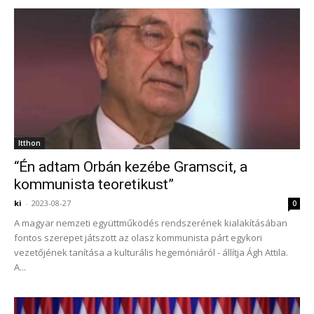
Itthon
“Én adtam Orbán kezébe Gramscit, a
kommunista teoretikust”
ki
-
2023-08-27
0
A magyar nemzeti együttműködés rendszerének kialakításában
fontos szerepet játszott az olasz kommunista párt egykori
vezetőjének tanítása a kulturális hegemóniáról - állítja Ágh Attila.
A...