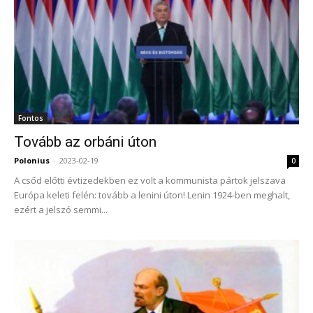
Fontos
Tovább az orbáni úton
Polonius
-
2023-02-19
0
A csőd előtti évtizedekben ez volt a kommunista pártok jelszava
Európa keleti felén: tovább a lenini úton! Lenin 1924-ben meghalt,
ezért a jelszó semmi...