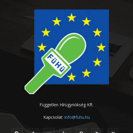
Független Hírügynökség Kft.
Kapcsolat:
info@fuhu.hu