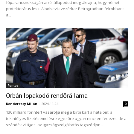
főparancsnokságán arról állapodott meg Ukrajna, hogy német
protektorátus lesz. A bolsevik vezérkar Petrogradban felrobbant
a...
Fontos
Orbán lopakodó rendőrállama
Kenderessy Milán
-
2024-11-24
0
130 milliárd forintért vásárolja meg a bírói kart a hatalom: a
tekintélyes fizetésemelésre egyelőre ugyan nincsen fedezet, de a
szándék világos: az igazságszolgáltatás tagozódjon...