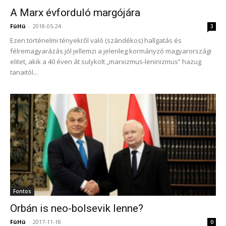
A Marx évforduló margójára
FüHü
-
2018-05-24
3
Ezen történelmi tényekről való (szándékos) hallgatás és
félremagyarázás jól jellemzi a jelenleg kormányzó magyarországi
elitet, akik a 40 éven át sulykolt „marxizmus-leninizmus” hazug
tanaitól...
Fontos
Orbán is neo-bolsevik lenne?
FüHü
-
2017-11-18
0