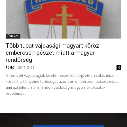
Érdekes
Több tucat vajdasági magyart köröz
embercsempészet miatt a magyar
rendőrség
FüHü
-
2017-10-31
0
A körözött vajdaságiak kisebb részét költségvetési csalás miatt
keresik, a túlnyomó többséget azonban embercsempészés miatt,
ami azt jelenti, nem minden vajdasági magyarnak okoztak
problémát...