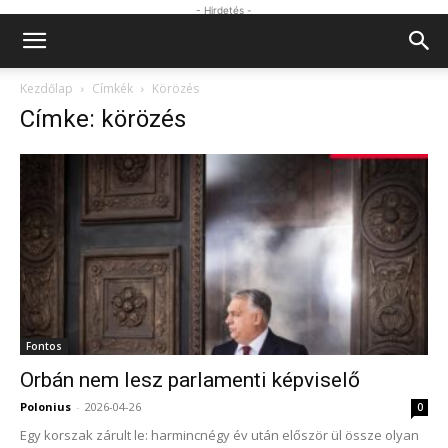
- Hirdetés -
Kezdőlap
Címkék
Körözés
Címke: körözés
Fontos
Orbán nem lesz parlamenti képviselő
Polonius
-
2026-04-26
0
Egy korszak zárult le: harmincnégy év után először ül össze olyan