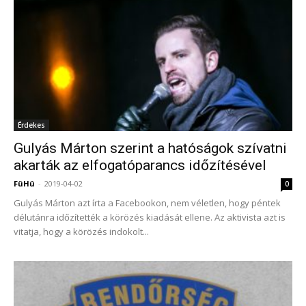
Érdekes
Gulyás Márton szerint a hatóságok szívatni
akarták az elfogatóparancs időzítésével
FüHü
-
2019-04-02
0
Gulyás Márton azt írta a Facebookon, nem véletlen, hogy péntek
délutánra időzítették a körözés kiadását ellene. Az aktivista azt is
vitatja, hogy a körözés indokolt...