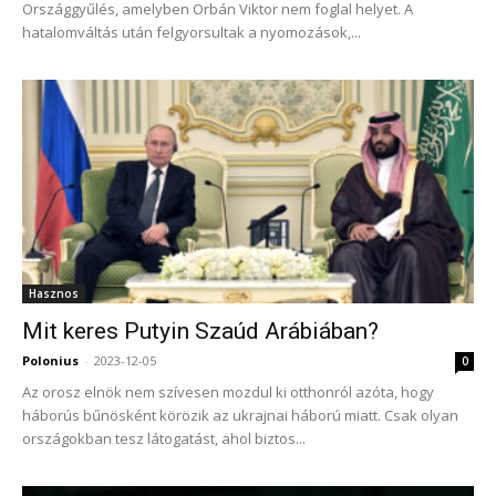
Országgyűlés, amelyben Orbán Viktor nem foglal helyet. A
hatalomváltás után felgyorsultak a nyomozások,...
Hasznos
Mit keres Putyin Szaúd Arábiában?
Polonius
-
2023-12-05
0
Az orosz elnök nem szívesen mozdul ki otthonról azóta, hogy
háborús bűnösként körözik az ukrajnai háború miatt. Csak olyan
országokban tesz látogatást, ahol biztos...