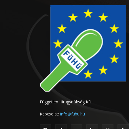
Független Hírügynökség Kft.
Kapcsolat:
info@fuhu.hu