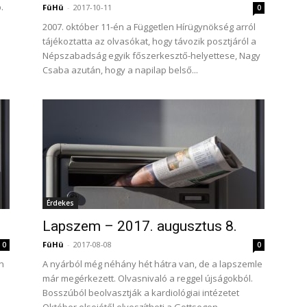
.
FüHü
-
2017-10-11
0
2007. október 11-én a Független Hírügynökség arról
tájékoztatta az olvasókat, hogy távozik posztjáról a
Népszabadság egyik főszerkesztő-helyettese, Nagy
Csaba azután, hogy a napilap belső...
Érdekes
Lapszem – 2017. augusztus 8.
FüHü
-
2017-08-08
0
0
n
A nyárból még néhány hét hátra van, de a lapszemle
már megérkezett. Olvasnivaló a reggel újságokból.
Bosszúból beolvasztják a kardiológiai intézetet