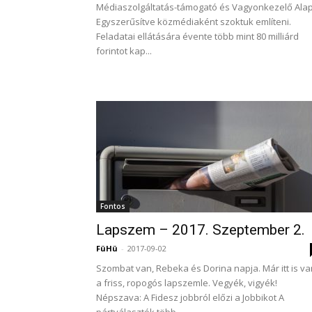
Médiaszolgáltatás-támogató és Vagyonkezelő Alap
Egyszerűsítve közmédiaként szoktuk említeni.
Feladatai ellátására évente több mint 80 milliárd
forintot kap...
Fontos
Lapszem – 2017. Szeptember 2.
FüHü
-
2017-09-02
Szombat van, Rebeka és Dorina napja. Már itt is va
a friss, ropogós lapszemle. Vegyék, vigyék!
Népszava: A Fidesz jobbról előzi a Jobbikot A