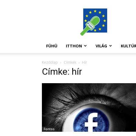
FüHü
FÜHÜ
ITTHON
VILÁG
KULTÚ
Kezdőlap
Címkék
Hír
Címke: hír
Fontos