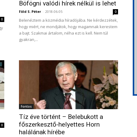
Böfögni valódi hírek nélkül is lehet
Föld S. Péter
-
2018-06-05
0
0
Belenéztem a közmédia híradójába. Ne kérdezzétek,
hogy miért, ne mondjátok, hogy magamnak kerestem
gy
a bajt. Szakmai ártalom, néha ezt is kell. Nem túl
gyakran,...
Fontos
Tíz éve történt – Belebukott a
főszerkesztő-helyettes Horn
0
halálának hírébe