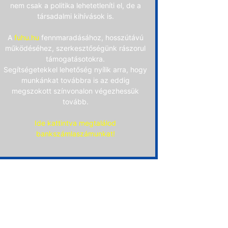
nem csak a politika lehetetleníti el, de a
társadalmi kihívások is.
A
fuhu.hu
fennmaradásához, hosszútávú
működéséhez, szerkesztőségünk rászorul
támogatásotokra.
Segítségetekkel lehetőség nyílik arra, hogy
munkánkat továbbra is az eddig
megszokott színvonalon végezhessük
tovább.
Ide kattintva megtalálod
bankszámlaszámunkat!