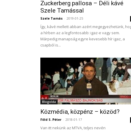
Zuckerberg pallosa – Déli kávé
Szele Tamással
Szele Tamás
-
2019-01-25
Így, kávé mellett abban azért megegyezhetünk, ho
a hírben az a legfontosabb: igaz-e vagy sem.
Márpedig manapság egyre kevesebb hír igaz, a
csapból is...
Blogolda
Közmédia, közpénz – közöd?
Föld S. Péter
-
2018-01-17
Van itt nekünk az MTVA, teljes nevén