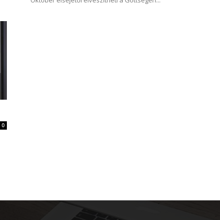
Október elsejétől elveszítheti a Gottsegen...
0