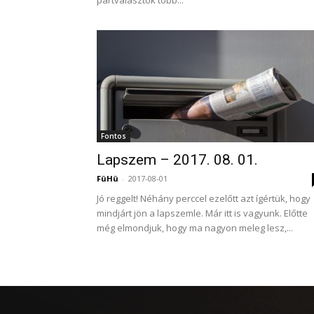
pártválasztók több...
Fontos
Lapszem – 2017. 08. 01.
FüHü
-
2017-08-01
Jó reggelt! Néhány perccel ezelőtt azt ígértük, hogy
mindjárt jön a lapszemle. Már itt is vagyunk. Előtte
még elmondjuk, hogy ma nagyon meleg lesz,...