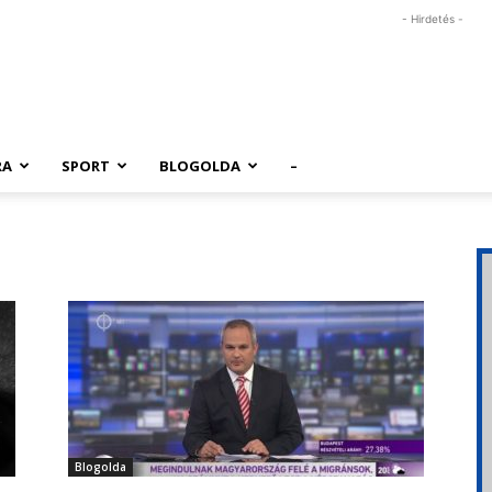
- Hirdetés -
RA
SPORT
BLOGOLDA
–
Blogolda