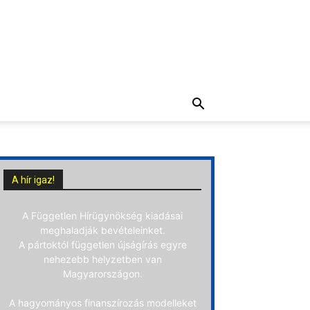
A hír igaz!
A Független Hírügynökség kiadásai
meghaladják bevételeinket.
A pártoktól független újságírás egyre
nehezebb helyzetben van
Magyarországon.
A hagyományos finanszírozás modelleket