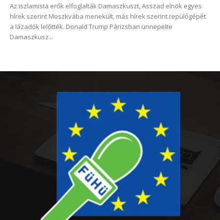
Az iszlamista erők elfoglalták Damaszkuszt, Asszad elnök egyes
hírek szerint Moszkvába menekült, más hírek szerint repülőgépét
a lázadók lelőtték. Donald Trump Párizsban ünnepelte
Damaszkusz...