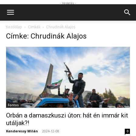
- Hirdetés -
Kezdőlap
Címkék
Chrudinák Alajos
Címke: Chrudinák Alajos
Fontos
Orbán a damaszkuszi úton: hát én immár kit
utáljak?!
Kenderessy Milán
-
2024-12-08
0