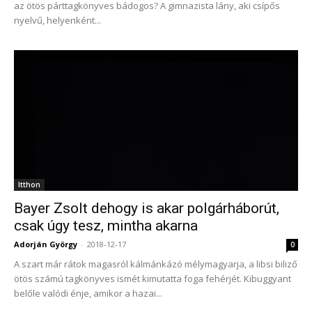
az ötös párttagkönyves bádogos? A gimnazista lány, aki csípős
nyelvű, helyenként...
Itthon
Bayer Zsolt dehogy is akar polgárháborút,
csak úgy tesz, mintha akarna
Adorján György
-
2018-12-17
0
A szart már rátok magasról kálmánkázó mélymagyarja, a libsi biliző
ötös számú tagkönyves ismét kimutatta foga fehérjét. Kibuggyant
belőle valódi énje, amikor a hazai...