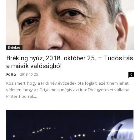
Érdekes
Bréking nyúz, 2018. október 25. – Tudósítás
a másik valóságból
FüHü
-
2018-10-25
0
Közismert, hogy a Fridi név évtizedek óta foglalt, ezért nem lehet
véletlen, hogy az Origo most mégis azt írja: Fridi gyereket vállalna
Pintér Tiborral....