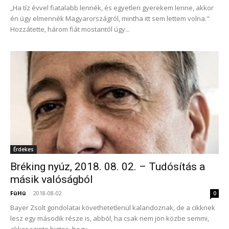
„Ha tíz évvel fiatalabb lennék, és egyetlen gyerekem lenne, akkor
én úgy elmennék Magyarországról, mintha itt sem lettem volna."
Hozzátette, három fiát mostantól úgy...
Érdekes
Bréking nyúz, 2018. 08. 02. – Tudósítás a
másik valóságból
FüHü
-
2018-08-02
0
Bayer Zsolt gondolatai követhetetlenül kalandoznak, de a cikknek
lesz egy második része is, abból, ha csak nem jön közbe semmi,