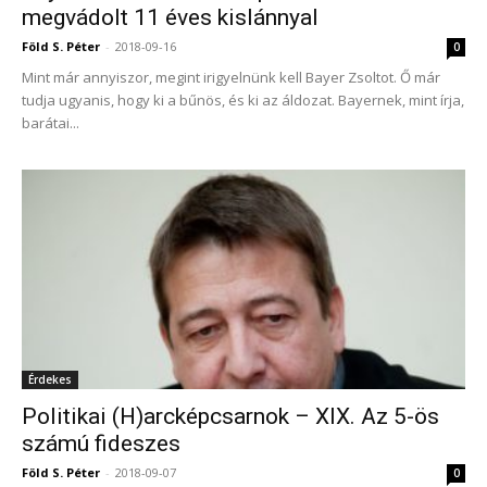
megvádolt 11 éves kislánnyal
Föld S. Péter
-
2018-09-16
0
Mint már annyiszor, megint irigyelnünk kell Bayer Zsoltot. Ő már
tudja ugyanis, hogy ki a bűnös, és ki az áldozat. Bayernek, mint írja,
barátai...
Érdekes
Politikai (H)arcképcsarnok – XIX. Az 5-ös
számú fideszes
Föld S. Péter
-
2018-09-07
0