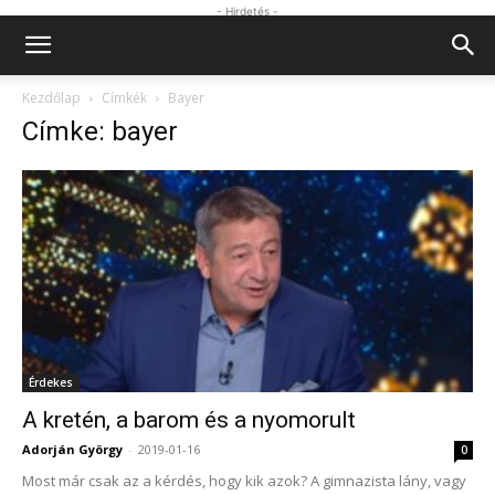
- Hirdetés -
Kezdőlap
Címkék
Bayer
Címke: bayer
Érdekes
A kretén, a barom és a nyomorult
Adorján György
-
2019-01-16
0
Most már csak az a kérdés, hogy kik azok? A gimnazista lány, vagy