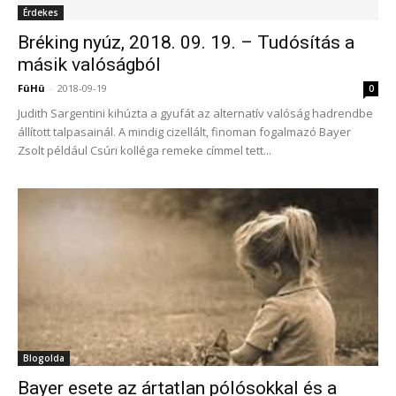
Érdekes
Bréking nyúz, 2018. 09. 19. – Tudósítás a
másik valóságból
FüHü
-
2018-09-19
0
Judith Sargentini kihúzta a gyufát az alternatív valóság hadrendbe
állított talpasainál. A mindig cizellált, finoman fogalmazó Bayer
Zsolt például Csúri kolléga remeke címmel tett...
Blogolda
Bayer esete az ártatlan pólósokkal és a