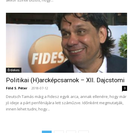
akkor szinte biztos, hogy...
Érdekes
Politikai (H)arcképcsarnok – XII. Dajcstomi
Föld S. Péter
-
2018-07-12
0
Deutsch Tamás máig a Fidesz egyik arca, annak ellenére, hogy már
jó ideje a párt perifériájára lett száműzve. Időnként megmutatják,
innen lehet tudni, hogy...