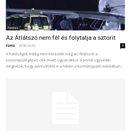
Fontos
Az Átlátszó nem fél és folytatja a sztorit
FüHü
-
2018-10-05
0
A hatóságok eddig nem keresték meg az Átlátszót a
luxusrepülőgépes cikk miatt, ugyanakkor a portál ügyvédei
megnézik, hogy peresíthető-e a héten a kormánypárti médiában...