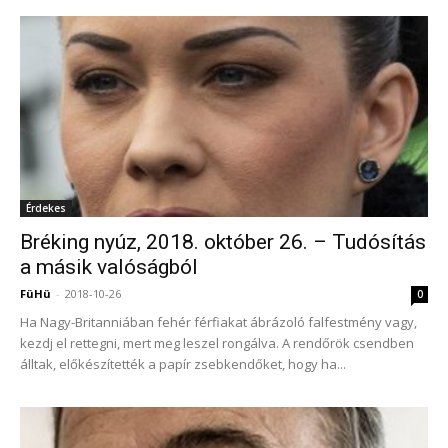
Érdekes
Bréking nyúz, 2018. október 26. – Tudósítás
a másik valóságból
FüHü
-
2018-10-26
0
Ha Nagy-Britanniában fehér férfiakat ábrázoló falfestmény vagy,
kezdj el rettegni, mert meg leszel rongálva. A rendőrök csendben
álltak, előkészítették a papír zsebkendőket, hogy ha...