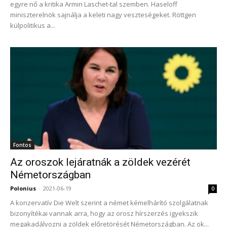
egyre nő a kritika Armin Laschet-tal szemben. Haseloff
miniszterelnök sajnálja a keleti nagy veszteségeket. Röttgen
külpolitikus a...
Fontos
Az oroszok lejáratnák a zöldek vezérét
Németországban
Polonius
-
2021-06-19
0
A konzervatív Die Welt szerint a német kémelhárító szolgálatnak
bizonyítékai vannak arra, hogy az orosz hírszerzés igyekszik
megakadályozni a zöldek előretörését Németországban. Az ok...