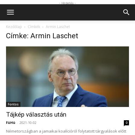
- Hirdetés -
Kezdőlap
Címkék
Armin Laschet
Címke: Armin Laschet
Fontos
Tájkép választás után
FüHü
-
2021-10-02
0
Németországban a jamaikai koalícióról folytatott tárgyalások előtt