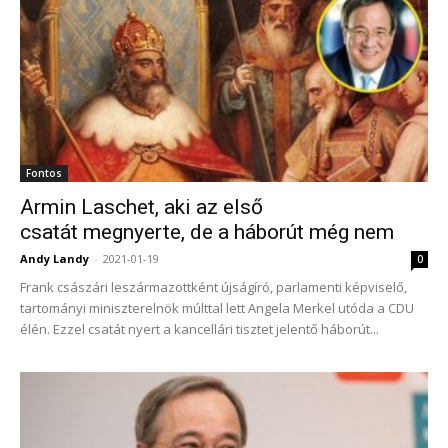
Fontos
Armin Laschet, aki az első
csatát megnyerte, de a háborút még nem
Andy Landy
-
2021-01-19
0
Frank császári leszármazottként újságíró, parlamenti képviselő,
tartományi miniszterelnök múlttal lett Angela Merkel utóda a CDU
élén. Ezzel csatát nyert a kancellári tisztet jelentő háborút...