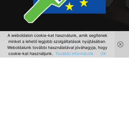
Független Hírügynökség Kft.
A weboldalon cookie-kat használunk, amik segítenek
minket a lehető legjobb szolgáltatások nyújtásában.
Kapcsolat:
info@fuhu.hu
Weboldalunk további használatával jóváhagyja, hogy
cookie-kat használjunk.
További információk
OK
Médiaajánlat
Impresszum
Szerzői jogok
Adatkezelési irányelvek
© Független Hírügynökség