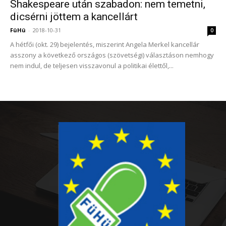
Shakespeare után szabadon: nem temetni,
dicsérni jöttem a kancellárt
FüHü
-
2018-10-31
0
A hétfői (okt. 29) bejelentés, miszerint Angela Merkel kancellár
asszony a következő országos (szövetségi) választáson nemhogy
nem indul, de teljesen visszavonul a politikai élettől,...