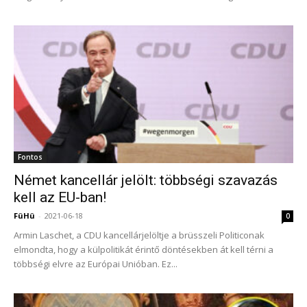
Fontos
Német kancellár jelölt: többségi szavazás
kell az EU-ban!
FüHü
-
2021-06-18
0
Armin Laschet, a CDU kancellárjelöltje a brüsszeli Politiconak
elmondta, hogy a külpolitikát érintő döntésekben át kell térni a
többségi elvre az Európai Unióban. Ez...