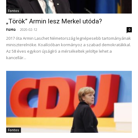
Fontos
„Török” Armin lesz Merkel utóda?
FüHü
-
2020-02-12
0
2017 óta Armin Laschet Németország legnépesebb tartományának
miniszterelnöke. Koalícióban kormányoz a szabad demokratákkal.
Az 58 éves egykori újságíró a mérsékeltek jelöltje lehet a
kancellár...
Fontos