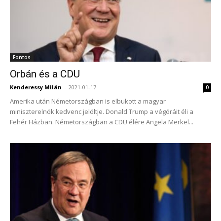
Fontos
Orbán és a CDU
Kenderessy Milán
-
2021-01-17
0
Amerika után Németországban is elbukott a magyar
miniszterelnök kedvenc jelöltje. Donald Trump a végóráit éli a
Fehér Házban. Németországban a CDU élére Angela Merkel...