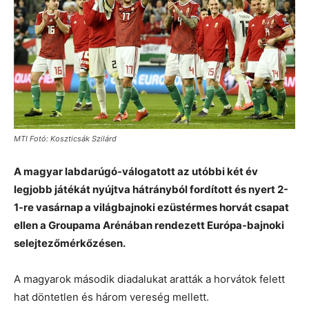
MTI Fotó: Koszticsák Szilárd
A magyar labdarúgó-válogatott az utóbbi két év
legjobb játékát nyújtva hátrányból fordított és nyert 2-
1-re vasárnap a világbajnoki ezüstérmes horvát csapat
ellen a Groupama Arénában rendezett Európa-bajnoki
selejtezőmérkőzésen.
A magyarok második diadalukat aratták a horvátok felett
hat döntetlen és három vereség mellett.