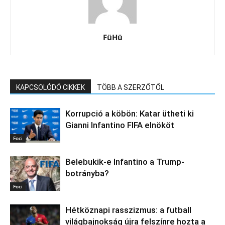
FüHü
KAPCSOLÓDÓ CIKKEK
TÖBB A SZERZŐTŐL
Korrupció a köbön: Katar ütheti ki
Gianni Infantino FIFA elnököt
Foci
Belebukik-e Infantino a Trump-
botrányba?
Foci
Hétköznapi rasszizmus: a futball
világbajnokság újra felszínre hozta a