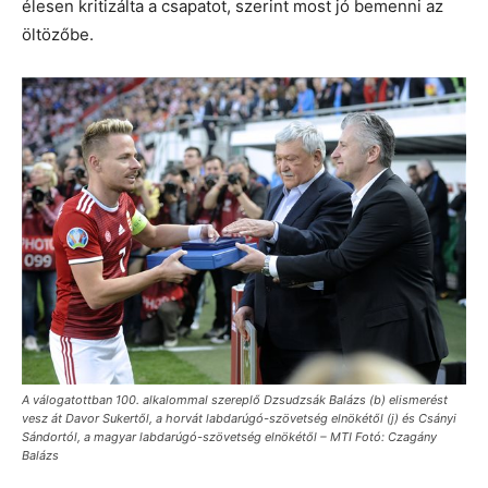
élesen kritizálta a csapatot, szerint most jó bemenni az
öltözőbe.
A válogatottban 100. alkalommal szereplő Dzsudzsák Balázs (b) elismerést
vesz át Davor Sukertől, a horvát labdarúgó-szövetség elnökétől (j) és Csányi
Sándortól, a magyar labdarúgó-szövetség elnökétől – MTI Fotó: Czagány
Balázs