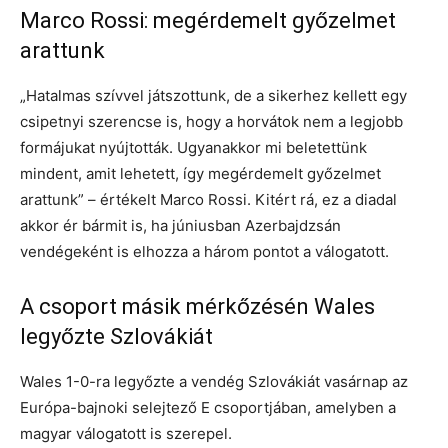
Marco Rossi: megérdemelt győzelmet
arattunk
„Hatalmas szívvel játszottunk, de a sikerhez kellett egy
csipetnyi szerencse is, hogy a horvátok nem a legjobb
formájukat nyújtották. Ugyanakkor mi beletettünk
mindent, amit lehetett, így megérdemelt győzelmet
arattunk” – értékelt Marco Rossi. Kitért rá, ez a diadal
akkor ér bármit is, ha júniusban Azerbajdzsán
vendégeként is elhozza a három pontot a válogatott.
A csoport másik mérkőzésén Wales
legyőzte Szlovákiát
Wales 1-0-ra legyőzte a vendég Szlovákiát vasárnap az
Európa-bajnoki selejtező E csoportjában, amelyben a
magyar válogatott is szerepel.