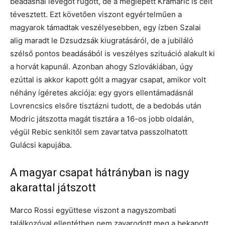
beadásnál levegőt rúgott, de a meglepett Kramaric is célt
tévesztett. Ezt követően viszont egyértelműen a
magyarok támadtak veszélyesebben, egy ízben Szalai
alig maradt le Dzsudzsák kiugratásáról, de a jubiláló
szélső pontos beadásából is veszélyes szituáció alakult ki
a horvát kapunál. Azonban ahogy Szlovákiában, úgy
ezúttal is akkor kapott gólt a magyar csapat, amikor volt
néhány ígéretes akciója: egy gyors ellentámadásnál
Lovrencsics elsőre tisztázni tudott, de a bedobás után
Modric játszotta magát tisztára a 16-os jobb oldalán,
végül Rebic senkitől sem zavartatva passzolhatott
Gulácsi kapujába.
A magyar csapat hátrányban is nagy
akarattal játszott
Marco Rossi együttese viszont a nagyszombati
találkozóval ellentétben nem zavarodott meg a bekapott