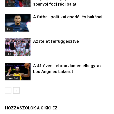
spanyol foci régi baját
Foci
A futball politikai csodái és bukásai
Foci
Az ítélet felfüggesztve
Foci
A 41 éves Lebron James elhagyta a
Los Angeles Lakerst
Nem foci
HOZZÁSZÓLOK A CIKKHEZ