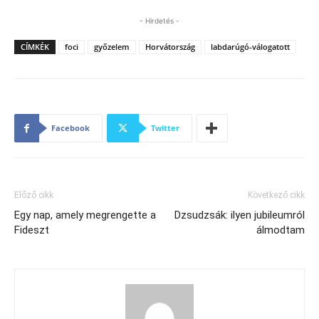
- Hirdetés -
CÍMKÉK
foci
győzelem
Horvátország
labdarúgó-válogatott
Facebook
Twitter
Előző cikk
Következő cikk
Egy nap, amely megrengette a
Dzsudzsák: ilyen jubileumról
Fideszt
álmodtam