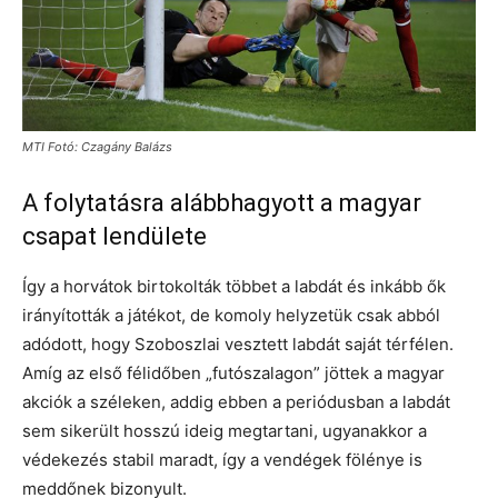
MTI Fotó: Czagány Balázs
A folytatásra alábbhagyott a magyar
csapat lendülete
Így a horvátok birtokolták többet a labdát és inkább ők
irányították a játékot, de komoly helyzetük csak abból
adódott, hogy Szoboszlai vesztett labdát saját térfélen.
Amíg az első félidőben „futószalagon” jöttek a magyar
akciók a széleken, addig ebben a periódusban a labdát
sem sikerült hosszú ideig megtartani, ugyanakkor a
védekezés stabil maradt, így a vendégek fölénye is
meddőnek bizonyult.