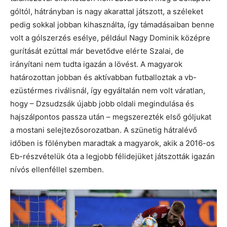
góltól, hátrányban is nagy akarattal játszott, a széleket
pedig sokkal jobban kihasználta, így támadásaiban benne
volt a gólszerzés esélye, például Nagy Dominik középre
gurítását ezúttal már bevetődve elérte Szalai, de
irányítani nem tudta igazán a lövést. A magyarok
határozottan jobban és aktívabban futballoztak a vb-
ezüstérmes riválisnál, így egyáltalán nem volt váratlan,
hogy – Dzsudzsák újabb jobb oldali megindulása és
hajszálpontos passza után – megszerezték első góljukat
a mostani selejtezősorozatban. A szünetig hátralévő
időben is fölényben maradtak a magyarok, akik a 2016-os
Eb-részvételük óta a legjobb félidejüket játszották igazán
nívós ellenféllel szemben.