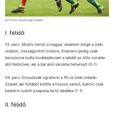
MTI Fotó: Koszticsák Szilárd
I. félidő:
13. perc: Modric került a magyar védelem mögé a jobb
oldalon, visszagurított lövésre, Kramaric pedig csak
becsúszva tudta továbbjátszani a labdát az ötös vonalán
álló Rebicnek, aki a bal alsó sarokba helyezett (0-1).
34. perc: Dzsudzsák ugratta ki a 16-os jobb oldalán
Szalait, aki futtából kilőtte a hosszú sarkot, Kalinic csak
beleérni tudott a kapuba tartó labdába (1-1).
II. félidő: