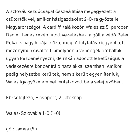
A szlovák kezdőcsapat összeállítása megegyezett a
csütörtökivel, amikor házigazdaként 2-0-ra győzte le
Magyarországot. A cardiffi találkozón Wales az 5. percben
Daniel James révén jutott vezetéshez, a gólt a védő Peter
Pekarik nagy hibája előzte meg. A folytatás kiegyenlített
mezőnymunkával telt, amelyben a vendégek próbáltak
ugyan kezdeményezni, de ritkán adódott lehetőségük a
védekezésre koncentráló hazaiakkal szemben. Amikor
pedig helyzetbe kerültek, nem sikerült egyenlíteniük,
Wales így győzelemmel mutatkozott be a selejtezőben.
Eb-selejtező, E csoport, 2. játéknap:
Wales-Szlovákia 1-0 (1-0)
gól: James (5.)