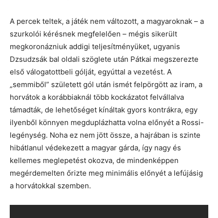
A percek teltek, a játék nem változott, a magyaroknak – a
szurkolói kérésnek megfelelően – mégis sikerült
megkoronázniuk addigi teljesítményüket, ugyanis
Dzsudzsák bal oldali szöglete után Pátkai megszerezte
első válogatottbeli gólját, egyúttal a vezetést. A
„semmiből” született gól után ismét felpörgött az iram, a
horvátok a korábbiaknál több kockázatot felvállalva
támadták, de lehetőséget kínáltak gyors kontrákra, egy
ilyenből könnyen megduplázhatta volna előnyét a Rossi-
legénység. Noha ez nem jött össze, a hajrában is szinte
hibátlanul védekezett a magyar gárda, így nagy és
kellemes meglepetést okozva, de mindenképpen
megérdemelten őrizte meg minimális előnyét a lefújásig
a horvátokkal szemben.