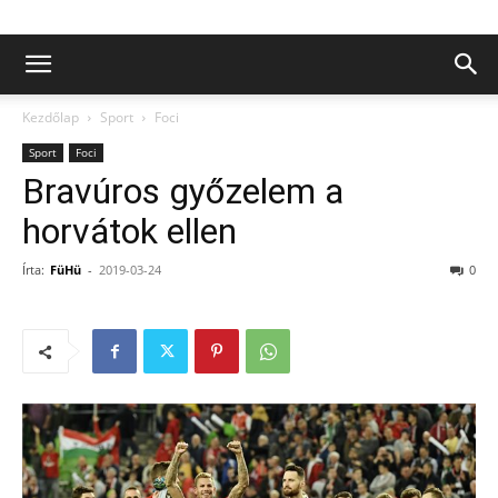
Kezdőlap
Sport
Foci
Sport
Foci
Bravúros győzelem a
horvátok ellen
Írta:
FüHü
-
2019-03-24
0