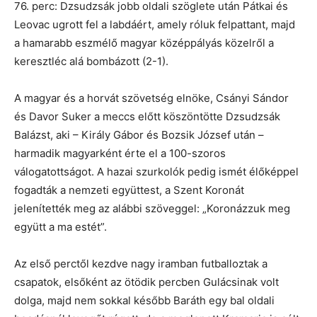
76. perc: Dzsudzsák jobb oldali szöglete után Pátkai és
Leovac ugrott fel a labdáért, amely róluk felpattant, majd
a hamarabb eszmélő magyar középpályás közelről a
keresztléc alá bombázott (2-1).
A magyar és a horvát szövetség elnöke, Csányi Sándor
és Davor Suker a meccs előtt köszöntötte Dzsudzsák
Balázst, aki – Király Gábor és Bozsik József után –
harmadik magyarként érte el a 100-szoros
válogatottságot. A hazai szurkolók pedig ismét élőképpel
fogadták a nemzeti együttest, a Szent Koronát
jelenítették meg az alábbi szöveggel: „Koronázzuk meg
együtt a ma estét”.
Az első perctől kezdve nagy iramban futballoztak a
csapatok, elsőként az ötödik percben Gulácsinak volt
dolga, majd nem sokkal később Baráth egy bal oldali