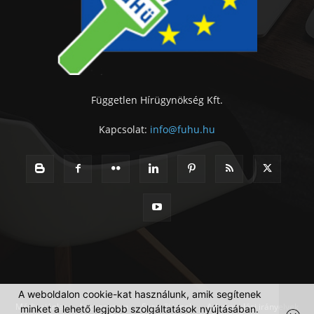
Független Hírügynökség Kft.
Kapcsolat:
info@fuhu.hu
A weboldalon cookie-kat használunk, amik segítenek
Médiaajánlat
Impresszum
Szerzői jogok
Adatkezelési irányelvek
minket a lehető legjobb szolgáltatások nyújtásában.