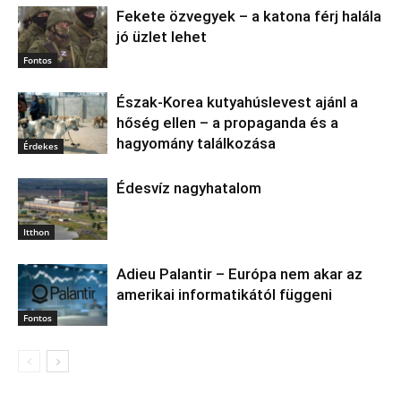
Fekete özvegyek – a katona férj halála
jó üzlet lehet
Fontos
Észak‑Korea kutyahúslevest ajánl a
hőség ellen – a propaganda és a
hagyomány találkozása
Érdekes
Édesvíz nagyhatalom
Itthon
Adieu Palantir – Európa nem akar az
amerikai informatikától függeni
Fontos