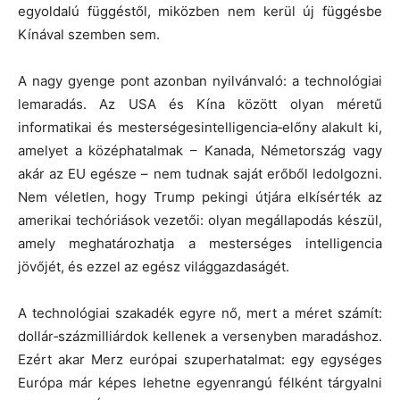
egyoldalú függéstől, miközben nem kerül új függésbe
Kínával szemben sem.
A nagy gyenge pont azonban nyilvánvaló: a technológiai
lemaradás. Az USA és Kína között olyan méretű
informatikai és mesterségesintelligencia‑előny alakult ki,
amelyet a középhatalmak – Kanada, Németország vagy
akár az EU egésze – nem tudnak saját erőből ledolgozni.
Nem véletlen, hogy Trump pekingi útjára elkísérték az
amerikai techóriások vezetői: olyan megállapodás készül,
amely meghatározhatja a mesterséges intelligencia
jövőjét, és ezzel az egész világgazdaságét.
A technológiai szakadék egyre nő, mert a méret számít:
dollár‑százmilliárdok kellenek a versenyben maradáshoz.
Ezért akar Merz európai szuperhatalmat: egy egységes
Európa már képes lehetne egyenrangú félként tárgyalni