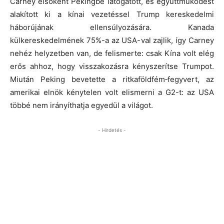
Carney elsőként Pekingbe látogatott, és együttműködést
alakított ki a kínai vezetéssel Trump kereskedelmi
háborújának ellensúlyozására. Kanada
külkereskedelmének 75%-a az USA-val zajlik, így Carney
nehéz helyzetben van, de felismerte: csak Kína volt elég
erős ahhoz, hogy visszakozásra kényszerítse Trumpot.
Miután Peking bevetette a ritkaföldfém‑fegyvert, az
amerikai elnök kénytelen volt elismerni a G2-t: az USA
többé nem irányíthatja egyedül a világot.
- Hirdetés -