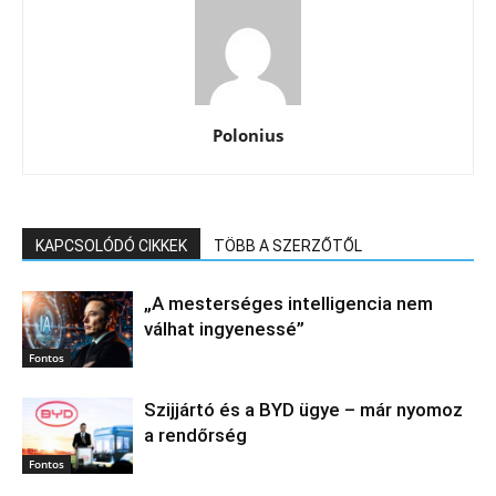
Polonius
KAPCSOLÓDÓ CIKKEK
TÖBB A SZERZŐTŐL
„A mesterséges intelligencia nem
válhat ingyenessé”
Fontos
Szijjártó és a BYD ügye – már nyomoz
a rendőrség
Fontos