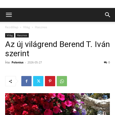
Kezdőlap
Világ
Hasznos
Világ
Hasznos
Az új világrend Berend T. Iván
szerint
Írta:
Polonius
-
2026-05-27
0