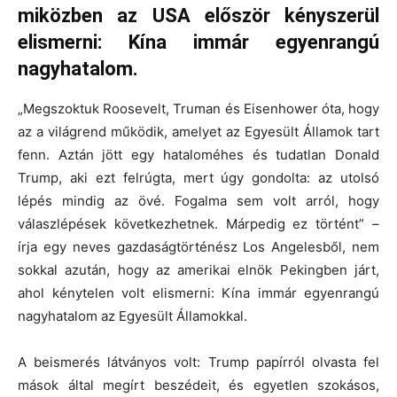
miközben az USA először kényszerül
elismerni: Kína immár egyenrangú
nagyhatalom.
„Megszoktuk Roosevelt, Truman és Eisenhower óta, hogy
az a világrend működik, amelyet az Egyesült Államok tart
fenn. Aztán jött egy hataloméhes és tudatlan Donald
Trump, aki ezt felrúgta, mert úgy gondolta: az utolsó
lépés mindig az övé. Fogalma sem volt arról, hogy
válaszlépések következhetnek. Márpedig ez történt” –
írja egy neves gazdaságtörténész Los Angelesből, nem
sokkal azután, hogy az amerikai elnök Pekingben járt,
ahol kénytelen volt elismerni: Kína immár egyenrangú
nagyhatalom az Egyesült Államokkal.
A beismerés látványos volt: Trump papírról olvasta fel
mások által megírt beszédeit, és egyetlen szokásos,