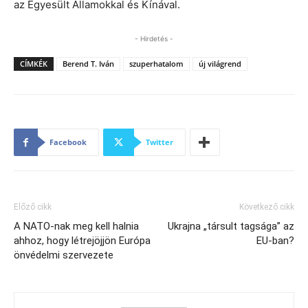
az Egyesült Államokkal és Kínával.
- Hirdetés -
CÍMKÉK
Berend T. Iván
szuperhatalom
új világrend
Facebook
Twitter
Előző cikk
Következő cikk
A NATO-nak meg kell halnia
Ukrajna „társult tagsága” az
ahhoz, hogy létrejöjjön Európa
EU-ban?
önvédelmi szervezete