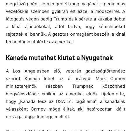
megalázó poént sem engedett meg magának – pedig más
vezetőkkel szemben gyakran élt ezzel a módszerrel. A
látogatás végén pedig Trump és kísérete a kukába dobta
a kínai ajándékokat, attól tartva, hogy kémchipeket
rejtettek el bennük. A gesztus önmagáért beszélt: a kínai
technológia utolérte az amerikait.
Kanada mutathat kiutat a Nyugatnak
A Los Angelesben élő, veterán gazdaságtörténész
szerint Kanada lehet az új iránytű. Mark Carney
miniszterelnök részben Trumpnak köszönheti
megválasztását: amikor az amerikai elnök kijelentette,
hogy „Kanada lesz az USA 51. tagállama”, a kanadaiak
válaszként Carney mögé álltak, aki határozottan kiállt
országa függetlensége mellett.