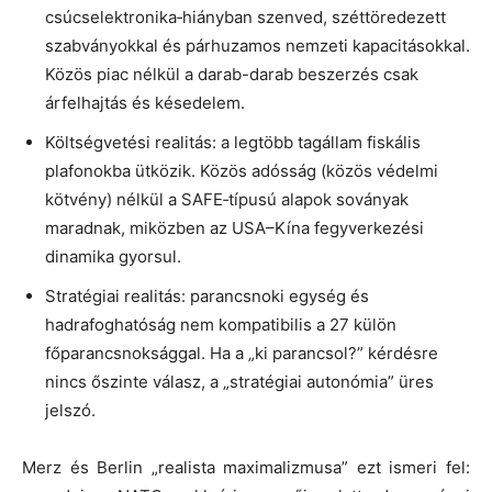
csúcselektronika‑hiányban szenved, széttöredezett
szabványokkal és párhuzamos nemzeti kapacitásokkal.
Közös piac nélkül a darab-darab beszerzés csak
árfelhajtás és késedelem.
Költségvetési realitás: a legtöbb tagállam fiskális
plafonokba ütközik. Közös adósság (közös védelmi
kötvény) nélkül a SAFE‑típusú alapok soványak
maradnak, miközben az USA–Kína fegyverkezési
dinamika gyorsul.
Stratégiai realitás: parancsnoki egység és
hadrafoghatóság nem kompatibilis a 27 külön
főparancsnoksággal. Ha a „ki parancsol?” kérdésre
nincs őszinte válasz, a „stratégiai autonómia” üres
jelszó.
Merz és Berlin „realista maximalizmusa” ezt ismeri fel: