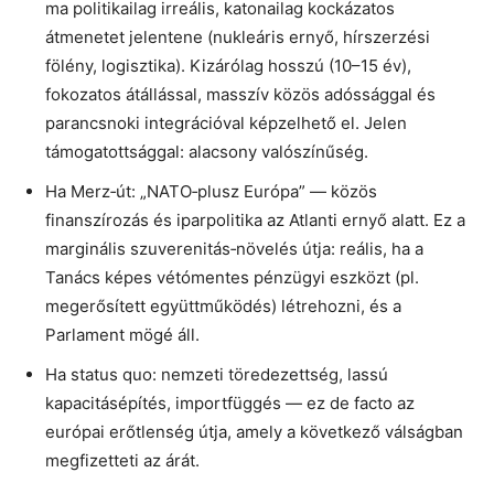
ma politikailag irreális, katonailag kockázatos
átmenetet jelentene (nukleáris ernyő, hírszerzési
fölény, logisztika). Kizárólag hosszú (10–15 év),
fokozatos átállással, masszív közös adóssággal és
parancsnoki integrációval képzelhető el. Jelen
támogatottsággal: alacsony valószínűség.
Ha Merz‑út: „NATO‑plusz Európa” — közös
finanszírozás és iparpolitika az Atlanti ernyő alatt. Ez a
marginális szuverenitás‑növelés útja: reális, ha a
Tanács képes vétómentes pénzügyi eszközt (pl.
megerősített együttműködés) létrehozni, és a
Parlament mögé áll.
Ha status quo: nemzeti töredezettség, lassú
kapacitásépítés, importfüggés — ez de facto az
európai erőtlenség útja, amely a következő válságban
megfizetteti az árát.