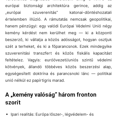
európai biztonsági architektúra gerince, addig az
„európai szuverenitás” katonai-döntéshozatali
értelemben illúzió. A rámutatás nemcsak geopolitikai,
hanem pénzügyi: egy valódi Európai Védelmi Unió négy
kemény kérdést nem kerülhet meg — ki a központi
beszerző, ki vállalja a közös adósságot, hogyan osztjuk
szét a terheket, és ki a főparancsnok. Ezek mindegyike
szuverenitási transzfert és közös fiskális kapacitást
feltételez. Vagyis: euróövezeti/uni­ós szintű védelmi
kötvények, állandó többéves közös beszerzési alap,
egységesített doktrína és parancsnoki lánc — politikai
unió nélkül ez papírtigris marad.
A „kemény valóság” három fronton
szorít
Ipari realitás: Európa lőszer-, légvédelem- és