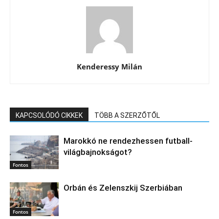
Kenderessy Milán
KAPCSOLÓDÓ CIKKEK
TÖBB A SZERZŐTŐL
Marokkó ne rendezhessen futball-
világbajnokságot?
Fontos
Orbán és Zelenszkij Szerbiában
Fontos