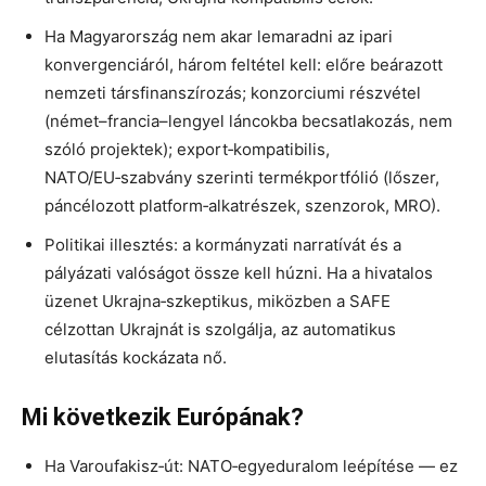
Ha Magyarország nem akar lemaradni az ipari
konvergenciáról, három feltétel kell: előre beárazott
nemzeti társfinanszírozás; konzorciumi részvétel
(német–francia–lengyel láncokba becsatlakozás, nem
szóló projektek); export‑kompatibilis,
NATO/EU‑szabvány szerinti termékportfólió (lőszer,
páncélozott platform‑alkatrészek, szenzorok, MRO).
Politikai illesztés: a kormányzati narratívát és a
pályázati valóságot össze kell húzni. Ha a hivatalos
üzenet Ukrajna‑szkeptikus, miközben a SAFE
célzottan Ukrajnát is szolgálja, az automatikus
elutasítás kockázata nő.
Mi következik Európának?
Ha Varoufakisz‑út: NATO‑egyeduralom leépítése — ez