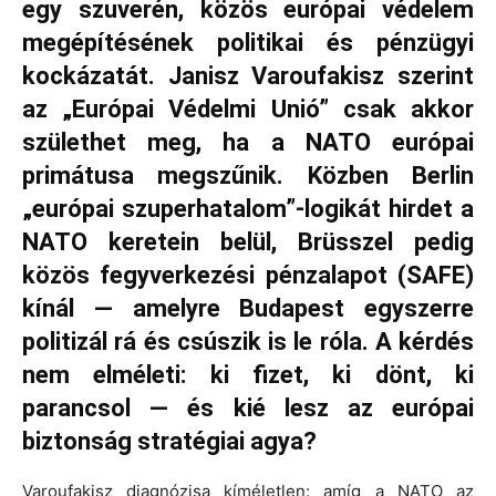
egy szuverén, közös európai védelem
megépítésének politikai és pénzügyi
kockázatát. Janisz Varoufakisz szerint
az „Európai Védelmi Unió” csak akkor
születhet meg, ha a NATO európai
primátusa megszűnik. Közben Berlin
„európai szuperhatalom”‑logikát hirdet a
NATO keretein belül, Brüsszel pedig
közös fegyverkezési pénzalapot (SAFE)
kínál — amelyre Budapest egyszerre
politizál rá és csúszik is le róla. A kérdés
nem elméleti: ki fizet, ki dönt, ki
parancsol — és kié lesz az európai
biztonság stratégiai agya?
Varoufakisz diagnózisa kíméletlen: amíg a NATO az