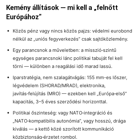
Kemény állítások — mi kell a „felnőtt
Európához”
Közös pénz vagy nincs közös pajzs: védelmi eurobond
nélkül az „uniós fegyverkezés” csak sajtóközlemény.
Egy parancsnok a műveletben: a misszió‑szintű
egységes parancsnoki lánc politikai tabuját fel kell
törni — különben a reagálási idő marad lassú.
Iparstratégia, nem szalagátvágás: 155 mm-es lőszer,
légvédelem (SHORAD/MRAD), elektronika,
javítás‑felújítás (MRO) — ezekben kell „Európa‑első”
kapacitás, 3–5 éves szerződési horizonttal.
Politikai őszinteség: vagy NATO‑integráció és
„NATO‑kompatibilis autonómia”, vagy hosszú, drága
kiválás — a kettő közé szorított kommunikáció
közbiztonság‑érzetet rombol.