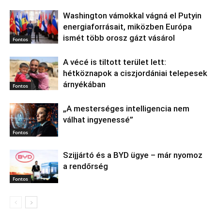
Washington vámokkal vágná el Putyin
energiaforrásait, miközben Európa
ismét több orosz gázt vásárol
Fontos
A vécé is tiltott terület lett:
hétköznapok a ciszjordániai telepesek
árnyékában
Fontos
„A mesterséges intelligencia nem
válhat ingyenessé”
Fontos
Szijjártó és a BYD ügye – már nyomoz
a rendőrség
Fontos