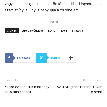
vagy politikai gesztusokkal önként ül ki a kispadra — a
számlát így is, úgy is benyújtja a történelem.
- Hirdetés -
CÍMKÉK
európai védelem
NATO
SAFE
stratégia
Facebook
Twitter
Előző cikk
Következő cikk
Kilenc év pedofília miatt egy
Az új világrend Berend T. Iván
katolikus papnak
szerint