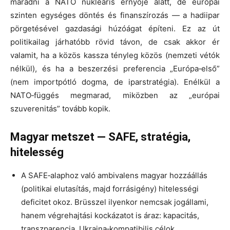
maradni a NATO nukleáris ernyője alatt, de európai
szinten egységes döntés és finanszírozás — a hadiipar
pörgetésével gazdasági húzóágat építeni. Ez az út
politikailag járhatóbb rövid távon, de csak akkor ér
valamit, ha a közös kassza tényleg közös (nemzeti vétók
nélkül), és ha a beszerzési preferencia „Európa‑első”
(nem importpótló dogma, de iparstratégia). Enélkül a
NATO‑függés megmarad, miközben az „európai
szuverenitás” tovább kopik.
Magyar metszet — SAFE, stratégia,
hitelesség
A SAFE‑alaphoz való ambivalens magyar hozzáállás
(politikai elutasítás, majd forrásigény) hitelességi
deficitet okoz. Brüsszel ilyenkor nemcsak jogállami,
hanem végrehajtási kockázatot is áraz: kapacitás,
transzparencia, Ukrajna‑kompatibilis célok.