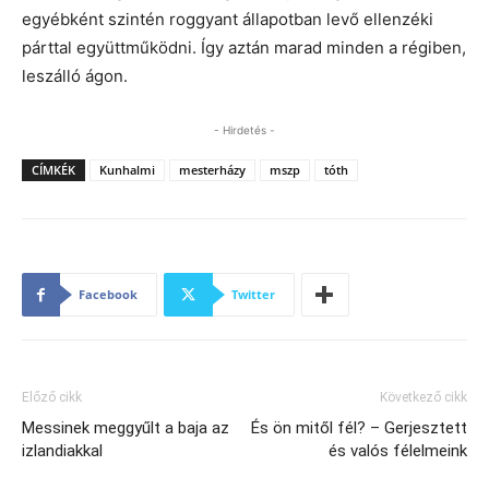
egyébként szintén roggyant állapotban levő ellenzéki
párttal együttműködni. Így aztán marad minden a régiben,
leszálló ágon.
- Hirdetés -
CÍMKÉK
Kunhalmi
mesterházy
mszp
tóth
Facebook
Twitter
Előző cikk
Következő cikk
Messinek meggyűlt a baja az
És ön mitől fél? – Gerjesztett
izlandiakkal
és valós félelmeink