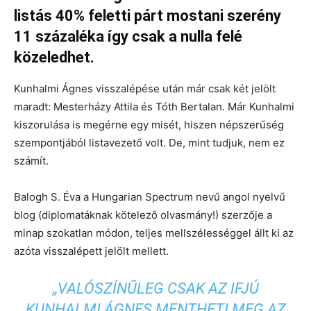
listás 40% feletti párt mostani szerény
11 százaléka így csak a nulla felé
közeledhet.
Kunhalmi Ágnes visszalépése után már csak két jelölt
maradt: Mesterházy Attila és Tóth Bertalan. Már Kunhalmi
kiszorulása is megérne egy misét, hiszen népszerűség
szempontjából listavezető volt. De, mint tudjuk, nem ez
számít.
Balogh S. Éva a Hungarian Spectrum nevű angol nyelvű
blog (diplomatáknak kötelező olvasmány!) szerzője a
minap szokatlan módon, teljes mellszélességgel állt ki az
azóta visszalépett jelölt mellett.
„VALÓSZÍNŰLEG CSAK AZ IFJÚ
KUNHALMI ÁGNES MENTHETI MEG AZ