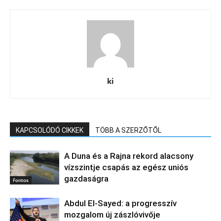
ki
KAPCSOLÓDÓ CIKKEK
TÖBB A SZERZŐTŐL
A Duna és a Rajna rekord alacsony
vízszintje csapás az egész uniós
gazdaságra
Fontos
Abdul El‑Sayed: a progresszív
mozgalom új zászlóvivője