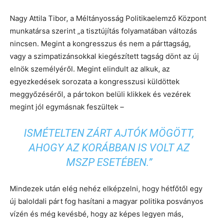
Nagy Attila Tibor, a Méltányosság Politikaelemző Központ
munkatársa szerint „a tisztújítás folyamatában változás
nincsen. Megint a kongresszus és nem a párttagság,
vagy a szimpatizánsokkal kiegészített tagság dönt az új
elnök személyéről. Megint elindult az alkuk, az
egyezkedések sorozata a kongresszusi küldöttek
meggyőzéséről, a pártokon belüli klikkek és vezérek
megint jól egymásnak feszültek –
ISMÉTELTEN ZÁRT AJTÓK MÖGÖTT,
AHOGY AZ KORÁBBAN IS VOLT AZ
MSZP ESETÉBEN.”
Mindezek után elég nehéz elképzelni, hogy hétfőtől egy
új baloldali párt fog hasítani a magyar politika posványos
vízén és még kevésbé, hogy az képes legyen más,