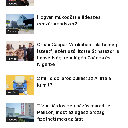
Fontos
Hogyan működött a fideszes
cenzúrarendszer?
Fontos
Orbán Gáspár “Afrikában találta meg
Istent”, ezért szállította őt hatszor is
honvédségi repülőgép Csádba és
Fontos
Nigerbe
2 millió dolláros bukás: az AI írta a
krimit?
Kultúra
Tízmilliárdos beruházás maradt el
Pakson, most az egész ország
fizetheti meg az árát
Fontos