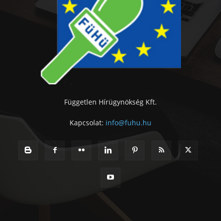
Független Hírügynökség Kft.
Kapcsolat:
info@fuhu.hu