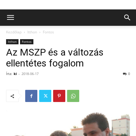
Kezdőlap
Itthon
Fontos
Itthon
Fontos
Az MSZP és a változás
ellentétes fogalom
Írta:
ki
-
2018-06-17
0