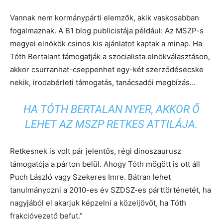
Vannak nem kormánypárti elemzők, akik vaskosabban
fogalmaznak. A B1 blog publicistája például: Az MSZP-s
megyei elnökök csinos kis ajánlatot kaptak a minap. Ha
Tóth Bertalant támogatják a szocialista elnökválasztáson,
akkor csurranhat-cseppenhet egy-két szerződésecske
nekik, irodabérleti támogatás, tanácsadói megbízás…
HA TÓTH BERTALAN NYER, AKKOR Ő
LEHET AZ MSZP RETKES ATTILÁJA.
Retkesnek is volt pár jelentős, régi dinoszaurusz
támogatója a párton belül. Ahogy Tóth mögött is ott áll
Puch László vagy Szekeres Imre. Bátran lehet
tanulmányozni a 2010-es év SZDSZ-es párttörténetét, ha
nagyjából el akarjuk képzelni a közeljövőt, ha Tóth
frakcióvezető befut.”