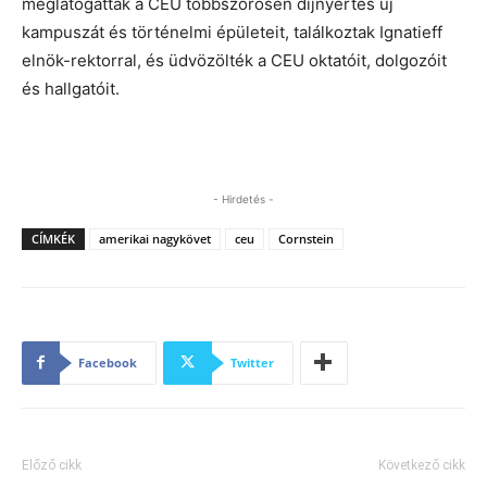
meglátogatták a CEU többszörösen díjnyertes új
kampuszát és történelmi épületeit, találkoztak Ignatieff
elnök-rektorral, és üdvözölték a CEU oktatóit, dolgozóit
és hallgatóit.
- Hirdetés -
CÍMKÉK
amerikai nagykövet
ceu
Cornstein
Facebook
Twitter
Előző cikk
Következő cikk