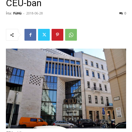
CEU-ban
Írta:
FüHü
-
2018-06-28
0