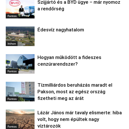
Szijjártó és a BYD ügye – már nyomoz
a rendőrség
Fontos
Édesvíz nagyhatalom
Itthon
Hogyan működött a fideszes
cenzúrarendszer?
Fontos
Tízmilliárdos beruházás maradt el
Pakson, most az egész ország
fizetheti meg az árát
Fontos
Lázár János már tavaly elismerte: hiba
volt, hogy nem épültek nagy
víztározók
Fontos