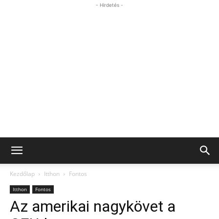
- Hirdetés -
Kezdőlap
Itthon
Fontos
Itthon
Fontos
Az amerikai nagykövet a