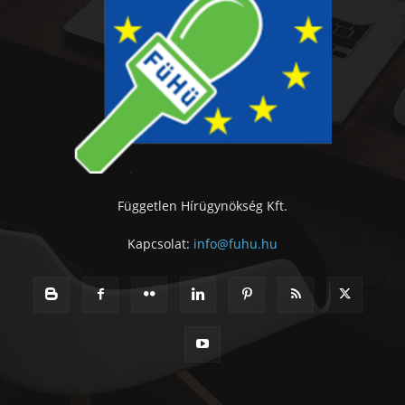
Független Hírügynökség Kft.
Kapcsolat:
info@fuhu.hu