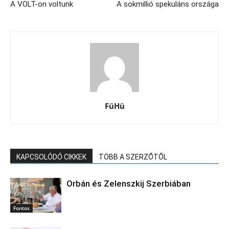
A VOLT-on voltunk
A sokmillió spekuláns országa
FüHü
KAPCSOLÓDÓ CIKKEK
TÖBB A SZERZŐTŐL
Orbán és Zelenszkij Szerbiában
Fontos