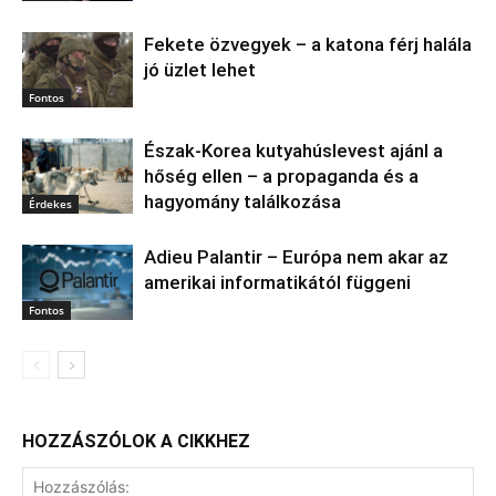
Fekete özvegyek – a katona férj halála
jó üzlet lehet
Fontos
Észak‑Korea kutyahúslevest ajánl a
hőség ellen – a propaganda és a
hagyomány találkozása
Érdekes
Adieu Palantir – Európa nem akar az
amerikai informatikától függeni
Fontos
HOZZÁSZÓLOK A CIKKHEZ