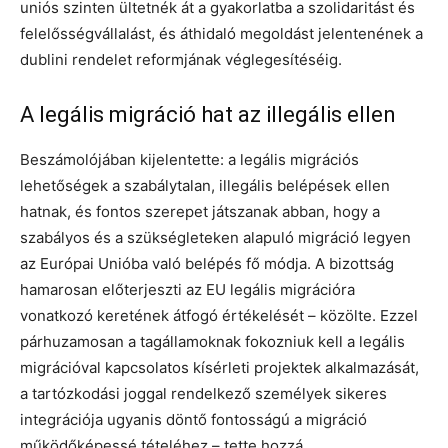
uniós szinten ültetnék át a gyakorlatba a szolidaritást és
felelősségvállalást, és áthidaló megoldást jelentenének a
dublini rendelet reformjának véglegesítéséig.
A legális migráció hat az illegális ellen
Beszámolójában kijelentette: a legális migrációs
lehetőségek a szabálytalan, illegális belépések ellen
hatnak, és fontos szerepet játszanak abban, hogy a
szabályos és a szükségleteken alapuló migráció legyen
az Európai Unióba való belépés fő módja. A bizottság
hamarosan előterjeszti az EU legális migrációra
vonatkozó keretének átfogó értékelését – közölte. Ezzel
párhuzamosan a tagállamoknak fokozniuk kell a legális
migrációval kapcsolatos kísérleti projektek alkalmazását,
a tartózkodási joggal rendelkező személyek sikeres
integrációja ugyanis döntő fontosságú a migráció
működőképessé tételéhez – tette hozzá.