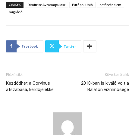
CÍMKÉK
Dimitrisz Avramopulosz
Európai Unió
határvédelem
migráció
Facebook
Twitter
Előző cikk
Következő cikk
Kezdődhet a Corvinus
2018-ban is kiváló volt a
átszabása, kérdőjelekkel
Balaton vízminősége