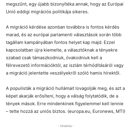
megszűnt, egy újabb bizonyítéka annak, hogy az Európai
Unió eddigi migrációs politikája sikeres.
A migráció kérdése azonban továbbra is fontos kérdés
marad, és az európai parlamenti választások során több
tagállam kampányában fontos helyet kap majd. Ezzel
kapcsolatban újra kiemelte, a választóknak a tényekre
szabad csak támaszkodniuk, óvakodniuk kell a
félrevezető információktól, az iszlám térhódításáról vagy
a migráció jelentette veszélyekről szóló hamis hírektől.
A populisták a migráció hullámait lovagolják meg, és azt a
képet akarják erősíteni, hogy a válság folytatódik, de a
tények mások. Erre mindenkinek figyelemmel kell lennie
– tette hozzá az uniós biztos. (europa.eu, Euronews, MTI)
- Hirdetés -