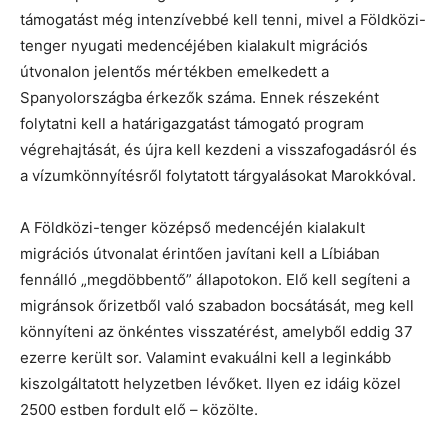
támogatást még intenzívebbé kell tenni, mivel a Földközi-
tenger nyugati medencéjében kialakult migrációs
útvonalon jelentős mértékben emelkedett a
Spanyolországba érkezők száma. Ennek részeként
folytatni kell a határigazgatást támogató program
végrehajtását, és újra kell kezdeni a visszafogadásról és
a vízumkönnyítésről folytatott tárgyalásokat Marokkóval.
A Földközi-tenger középső medencéjén kialakult
migrációs útvonalat érintően javítani kell a Líbiában
fennálló „megdöbbentő” állapotokon. Elő kell segíteni a
migránsok őrizetből való szabadon bocsátását, meg kell
könnyíteni az önkéntes visszatérést, amelyből eddig 37
ezerre került sor. Valamint evakuálni kell a leginkább
kiszolgáltatott helyzetben lévőket. Ilyen ez idáig közel
2500 estben fordult elő – közölte.