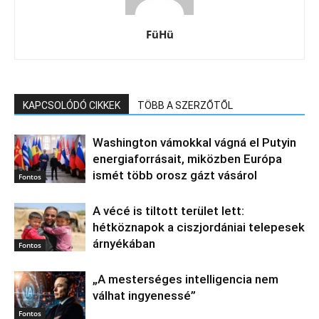
FüHü
KAPCSOLÓDÓ CIKKEK
TÖBB A SZERZŐTŐL
Washington vámokkal vágná el Putyin
energiaforrásait, miközben Európa
ismét több orosz gázt vásárol
Fontos
A vécé is tiltott terület lett:
hétköznapok a ciszjordániai telepesek
árnyékában
Fontos
„A mesterséges intelligencia nem
válhat ingyenessé”
Fontos