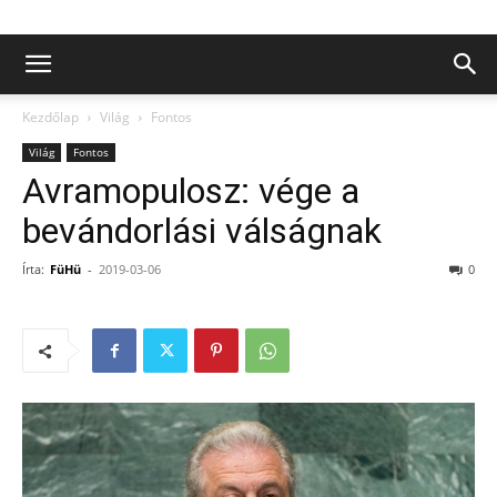
Kezdőlap
Világ
Fontos
Világ
Fontos
Avramopulosz: vége a
bevándorlási válságnak
Írta:
FüHü
-
2019-03-06
0