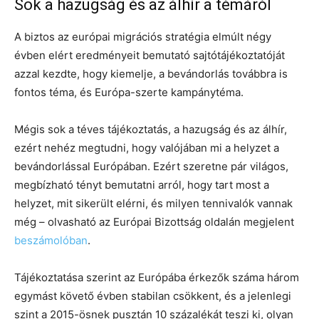
Sok a hazugság és az álhír a témáról
A biztos az európai migrációs stratégia elmúlt négy
évben elért eredményeit bemutató sajtótájékoztatóját
azzal kezdte, hogy kiemelje, a bevándorlás továbbra is
fontos téma, és Európa-szerte kampánytéma.
Mégis sok a téves tájékoztatás, a hazugság és az álhír,
ezért nehéz megtudni, hogy valójában mi a helyzet a
bevándorlással Európában. Ezért szeretne pár világos,
megbízható tényt bemutatni arról, hogy tart most a
helyzet, mit sikerült elérni, és milyen tennivalók vannak
még – olvasható az Európai Bizottság oldalán megjelent
beszámolóban
.
Tájékoztatása szerint az Európába érkezők száma három
egymást követő évben stabilan csökkent, és a jelenlegi
szint a 2015-ösnek pusztán 10 százalékát teszi ki, olyan