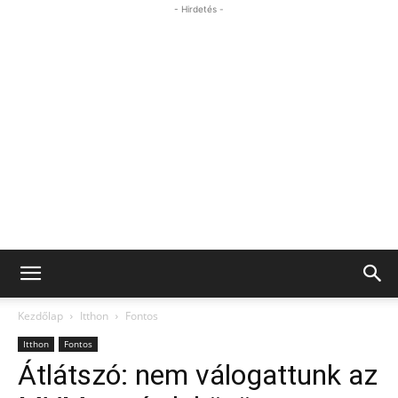
- Hirdetés -
Kezdőlap
Itthon
Fontos
Itthon
Fontos
Átlátszó: nem válogattunk az