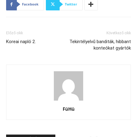
Facebook
Twitter
Előző cikk
Következő cikk
Koreai napló 2.
Tekintélyelvű banditák, hibbant
konteókat gyártók
FüHü