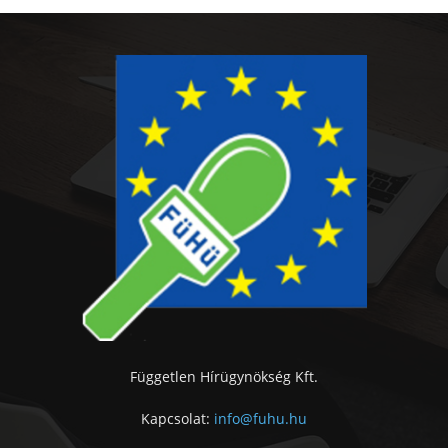
Független Hírügynökség Kft.
Kapcsolat:
info@fuhu.hu