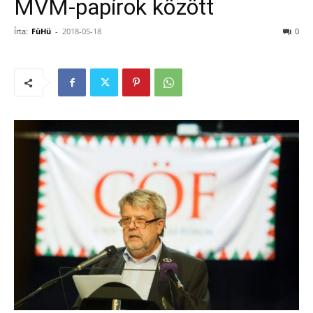
MVM-papírok között
Írta:
FüHü
-
2018-05-18
0