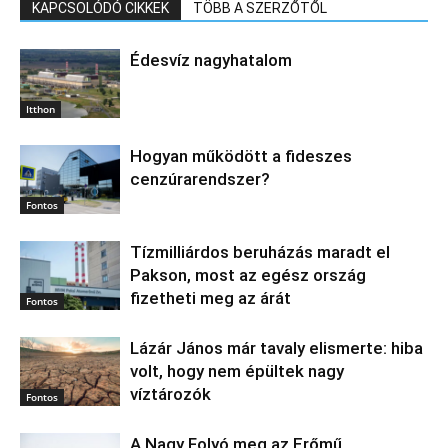
KAPCSOLÓDÓ CIKKEK
TÖBB A SZERZŐTŐL
Édesvíz nagyhatalom
Itthon
Hogyan működött a fideszes
cenzúrarendszer?
Fontos
Tízmilliárdos beruházás maradt el
Pakson, most az egész ország
fizetheti meg az árát
Fontos
Lázár János már tavaly elismerte: hiba
volt, hogy nem épültek nagy
víztározók
Fontos
A Nagy Folyó meg az Erőmű