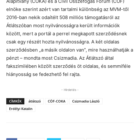
Alapítvány (CÖKA) és a Civil Összefogás Fórum (CÖF)
elnöke szerint azért van tartalmi különbség az MVM-től
2016-ban nekik odaítélt 508 milliós támogatásról az
Átlátszóban most nyilvánosságra került információk
között, mert a portál a perrel megkapott szerződésnek
csak egy részét hozta nyilvánosságra. A két oldalas
szerződésben „a másik oldalon van”, mire használhatják a
pénzt – mondta most Csizmadia. Az Átlátszó által
fakszimilében közölt szerződés öt oldalas, és semmiféle
hiányosság se fedezhető fel rajta.
- Hirdetés -
CÍMKÉK
átlátszó
CÖF-COKA
Csizmadia László
Erdélyi Katalin