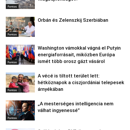
Fontos
Orbán és Zelenszkij Szerbiában
Fontos
Washington vámokkal vágná el Putyin
energiaforrásait, miközben Európa
ismét több orosz gázt vásárol
Fontos
A vécé is tiltott terület lett:
hétköznapok a ciszjordániai telepesek
árnyékában
Fontos
„A mesterséges intelligencia nem
válhat ingyenessé”
Fontos