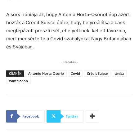
A sors iróniája az, hogy Antonio Horta-Osoriot épp azért
hozták a Credit Suisse élére, hogy helyreállítsa a bank
megtépázott presztízsét, ehelyett neki kellett távoznia,
mert megsértette a Covid szabályokat Nagy Britanniában
és Svájcban.
- Hirdetés -
CÍMKÉK
Antonio Horta-Osorio
Covid
Crédit Suisse
tenisz
Wimbledon
Facebook
Twitter