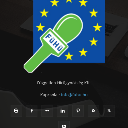
Független Hírügynökség Kft.
Kapcsolat:
info@fuhu.hu