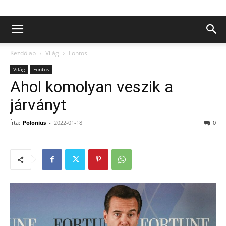
Kezdőlap
Világ
Fontos
Világ
Fontos
Ahol komolyan veszik a
járványt
Írta:
Polonius
-
2022-01-18
0