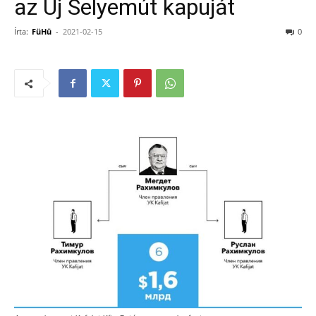
az Új Selyemút kapuját
Írta:
FüHü
-
2021-02-15
0