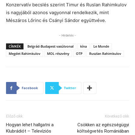
Konzervatív becslés szerint Timur és Ruslan Rahimkulov
is nagyjából azonos vagyonnal rendelkezik, mint
Mészáros Lőrinc és Csányi Sándor együttvéve.
- Hirdetés -
CÍMKÉK
Belgrád-Budapest vasútvonal
kína
Le Monde
Megdet Rahimkulov
MOL részvény
OTP
Ruszlan Rahimkulov
Facebook
Twitter
Előző cikk
Következő cikk
Hogyan lehet hallgatni a
Csökken az egészségügyi
Klubrádiót – Televíziós
költségvetés Romániában