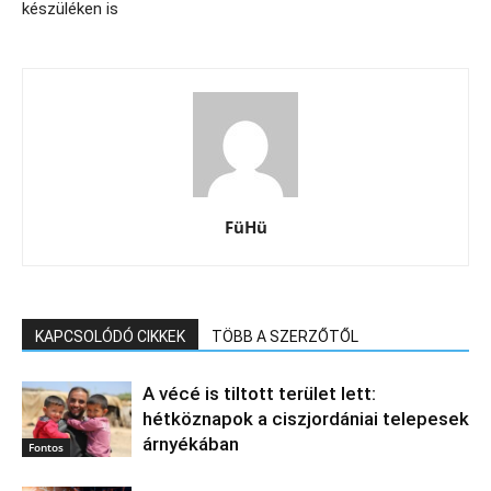
készüléken is
FüHü
KAPCSOLÓDÓ CIKKEK
TÖBB A SZERZŐTŐL
A vécé is tiltott terület lett:
hétköznapok a ciszjordániai telepesek
árnyékában
Fontos