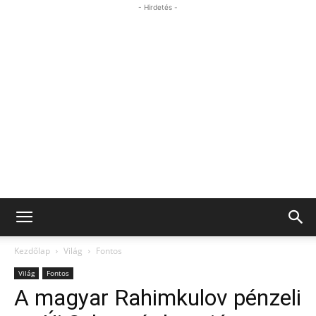
- Hirdetés -
Kezdőlap
Világ
Fontos
Világ
Fontos
A magyar Rahimkulov pénzeli