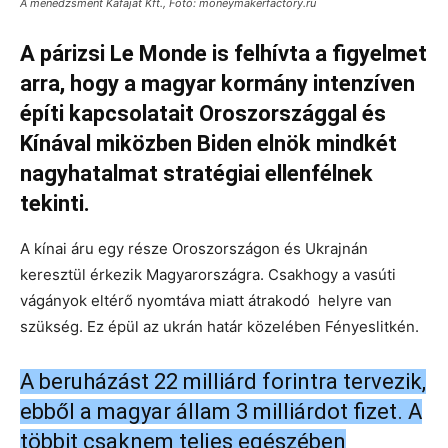
A menedzsment Kafajat Kft., Fotó: moneymakerfactory.ru
A párizsi Le Monde is felhívta a figyelmet
arra, hogy a magyar kormány intenzíven
építi kapcsolatait Oroszországgal és
Kínával miközben Biden elnök mindkét
nagyhatalmat stratégiai ellenfélnek
tekinti.
A kínai áru egy része Oroszországon és Ukrajnán
keresztül érkezik Magyarországra. Csakhogy a vasúti
vágányok eltérő nyomtáva miatt átrakodó helyre van
szükség. Ez épül az ukrán határ közelében Fényeslitkén.
A beruházást 22 milliárd forintra tervezik,
ebből a magyar állam 3 milliárdot fizet. A
többit csaknem teljes egészében