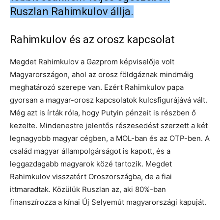
Ruszlan Rahimkulov állja.
Rahimkulov és az orosz kapcsolat
Megdet Rahimkulov a Gazprom képviselője volt
Magyarországon, ahol az orosz földgáznak mindmáig
meghatározó szerepe van. Ezért Rahimkulov papa
gyorsan a magyar-orosz kapcsolatok kulcsfigurájává vált.
Még azt is írták róla, hogy Putyin pénzeit is részben ő
kezelte. Mindenestre jelentős részesedést szerzett a két
legnagyobb magyar cégben, a MOL-ban és az OTP-ben. A
család magyar állampolgárságot is kapott, és a
leggazdagabb magyarok közé tartozik. Megdet
Rahimkulov visszatért Oroszországba, de a fiai
ittmaradtak. Közülük Ruszlan az, aki 80%-ban
finanszírozza a kínai Új Selyemút magyarországi kapuját.