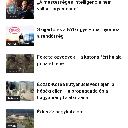
„A mesterséges intelligencia nem
válhat ingyenessé”
Fontos
Szijjártó és a BYD ügye – már nyomoz
a rendőrség
Fontos
Fekete özvegyek – a katona férj halála
jó üzlet lehet
Fontos
Észak‑Korea kutyahúslevest ajánl a
hőség ellen – a propaganda és a
hagyomány találkozása
Érdekes
Édesvíz nagyhatalom
Itthon