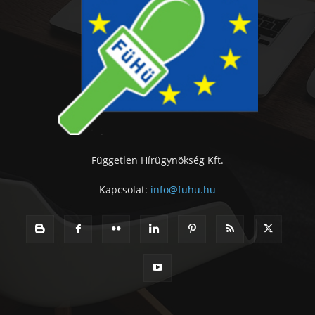
Független Hírügynökség Kft.
Kapcsolat:
info@fuhu.hu