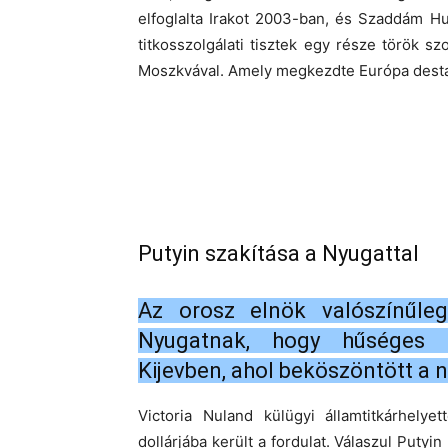
elfoglalta Irakot 2003-ban, és Szaddám Hus
titkosszolgálati tisztek egy része török sz
Moszkvával. Amely megkezdte Európa destab
Putyin szakítása a Nyugattal
Az orosz elnök valószínűl
Nyugatnak, hogy hűséges h
Kijevben, ahol beköszöntött a 
Victoria Nuland külügyi államtitkárhely
dollárjába került a fordulat. Válaszul Puty