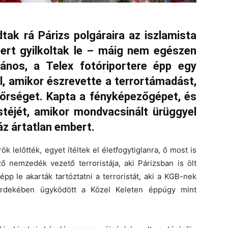
tak rá Párizs polgáraira az iszlamista
ert gyilkoltak le – máig nem egészen
ános, a Telex fotóriportere épp egy
l, amikor észrevette a terrortámadást,
dőrséget. Kapta a fényképezőgépet, és
stéjét, amikor mondvacsinált ürüggyel
z ártatlan embert.
k lelőtték, egyet ítéltek el életfogytiglanra, ő most is
ő nemzedék vezető terroristája, aki Párizsban is ölt
épp le akarták tartóztatni a terroristát, aki a KGB-nek
 érdekében ügyködött a Közel Keleten éppúgy mint