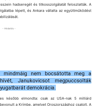
szein hadseregét és titkosszolgálatát feloszlatták. A
olgálatba lépett, és Ankara vállalta az együttműködést
ilizálását.
- Hirdetés -
eg mindmáig nem bocsátotta meg a
ívét, Janukovicsot megpuccsolták
nyugatbarát demokrácia.
ettes később elmondta: csak az USA-nak 5 milliárd
in bevonult a Krímbe, amelyet Oroszországhoz csatolt. A