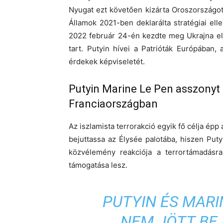
Nyugat ezt követően kizárta Oroszországot
Államok 2021-ben deklarálta stratégiai ell
2022 február 24-én kezdte meg Ukrajna el
tart. Putyin hívei a Patrióták Európában,
érdekek képviseletét.
Putyin Marine Le Pen asszonyt 
Franciaországban
Az iszlamista terrorakció egyik fő célja épp
bejuttassa az Élysée palotába, hiszen Puty
közvélemény reakciója a terrortámadásr
támogatása lesz.
PUTYIN ÉS MARI
NEM JÖTT BE 