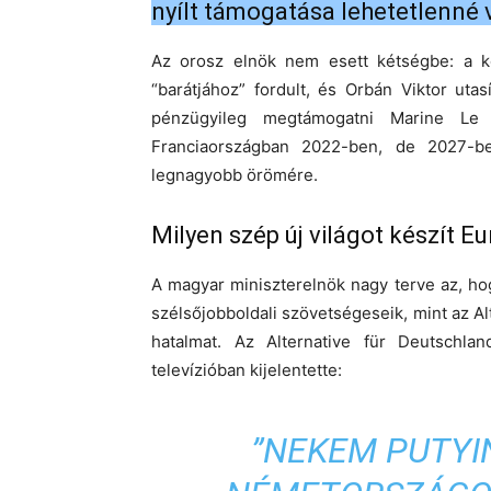
nyílt támogatása lehetetlenné v
Az orosz elnök nem esett kétségbe: a kö
“barátjához” fordult, és Orbán Viktor uta
pénzügyileg megtámogatni Marine Le 
Franciaországban 2022-ben, de 2027-b
legnagyobb örömére.
Milyen szép új világot készít 
A magyar miniszterelnök nagy terve az, hog
szélsőjobboldali szövetségeseik, mint az A
hatalmat. Az Alternative für Deutschla
televízióban kijelentette:
”NEKEM PUTYI