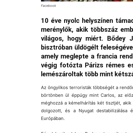
Facebook
10 éve nyolc helyszínen támad
merénylők, akik többszáz emb
világos, hogy miért. Bődey J
bisztróban üldögélt feleségéve
amely meglepte a francia ren
végig fotózta Párizs rémes e
lemészároltak több mint kétszá
Az öngyilkos terroristák többségét a rendőrö
börtönben ül éppúgy mint Carlos, az előz
méghozzá a kémelhárítás két tisztjét, akik 
dolgozott, és a Nyugat destabilizálása
Európában.