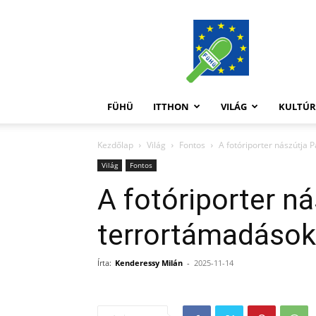
FüHü
FÜHÜ
ITTHON
VILÁG
KULTÚ
Kezdőlap
Világ
Fontos
A fotóriporter nászútja 
Világ
Fontos
A fotóriporter n
terrortámadások
Írta:
Kenderessy Milán
-
2025-11-14