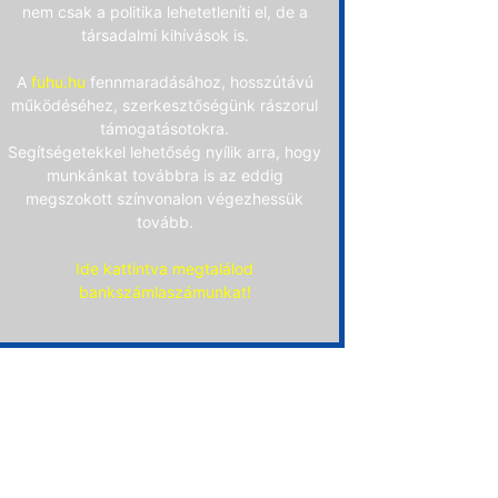
nem csak a politika lehetetleníti el, de a
társadalmi kihívások is.
A
fuhu.hu
fennmaradásához, hosszútávú
működéséhez, szerkesztőségünk rászorul
támogatásotokra.
Segítségetekkel lehetőség nyílik arra, hogy
munkánkat továbbra is az eddig
megszokott színvonalon végezhessük
tovább.
Ide kattintva megtalálod
bankszámlaszámunkat!