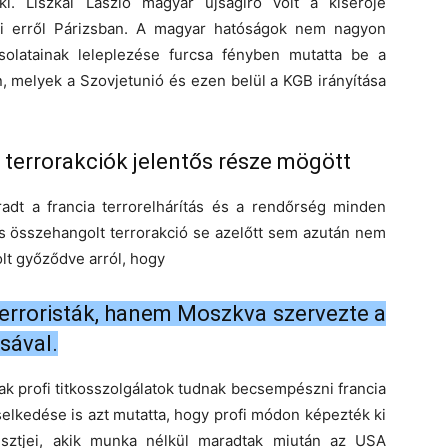
i. Liszkai László magyar újságíró volt a kísérője
ki erről Párizsban. A magyar hatóságok nem nagyon
solatainak leleplezése furcsa fényben mutatta be a
, melyek a Szovjetunió és ezen belül a KGB irányítása
a terrorakciók jelentős része mögött
dt a francia terrorelhárítás és a rendőrség minden
és összehangolt terrorakció se azelőtt sem azután nem
lt győződve arról, hogy
terroristák, hanem Moszkva szervezte a
sával.
k profi titkosszolgálatok tudnak becsempészni francia
iselkedése is azt mutatta, hogy profi módon képezték ki
tisztjei, akik munka nélkül maradtak miután az USA