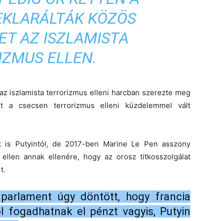
EKLARÁLTÁK KÖZÖS
ET AZ ISZLAMISTA
IZMUS ELLEN.
az iszlamista terrorizmus elleni harcban szerezte meg
zt a csecsen terrorizmus elleni küzdelemmel vált
t is Putyintól, de 2017-ben Marine Le Pen asszony
 ellen annak ellenére, hogy az orosz titkosszolgálat
t.
 parlament úgy döntött, hogy francia
l fogadhatnak el pénzt vagyis, Putyin