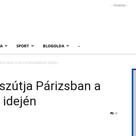
- Hirdetés -
RA
SPORT
BLOGOLDA
–
Párizsban a terrortámadások idején
ászútja Párizsban a
 idején
0