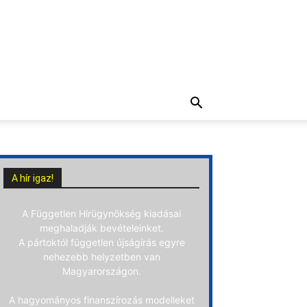
A hír igaz!
A Független Hírügynökség kiadásai
meghaladják bevételeinket.
A pártoktól független újságírás egyre
nehezebb helyzetben van
Magyarországon.
A hagyományos finanszírozás modelleket