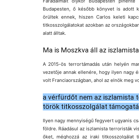
Fáradalmait olykor Budapesten pihente k
Budapesten, ő később könyvet is adott 
örültek ennek, hiszen Carlos keleti kapc
titkosszolgálatokat azokban az országokban
alatt álltak.
Ma is Moszkva áll az iszlamist
A 2015-ös terrortámadás után helyén mara
vezetője annak ellenére, hogy ilyen nagy 
volt Franciaországban, ahol az elnök meg vo
a vérfürdőt nem az iszlamista 
török titkosszolgálat támogatá
Ilyen nagy mennyiségű fegyvert ugyanis csa
földre. Ráadásul az iszlamista terroristák v
őket, méghozzá az iraki titkosszolgálat 