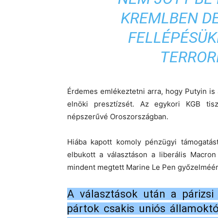
KREMLBEN D
FELLÉPÉSÜK
TERROR
Érdemes emlékeztetni arra, hogy Putyin is 
elnöki presztízsét. Az egykori KGB tis
népszerűvé Oroszországban.
Hiába kapott komoly pénzügyi támogatás
elbukott a választáson a liberális Macron
mindent megtett Marine Le Pen győzelméér
A választások után a párizsi
pártok csakis uniós államoktó