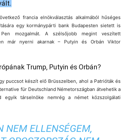
ált.
vetkező francia elnökválasztás alkalmából hűséges
sítására egy kormánypárti bank Budapesten sietett is
Pen mozgalmát. A szélsőjobb megint veszített
en már nyerni akarnak – Putyin és Orbán Viktor
Európának Trump, Putyin és Orbán?
y puccsot készít elő Brüsszelben, ahol a Patrióták és
lternative für Deutschland Németországban átvehetik a
nd egyik társelnöke nemrég a német közszolgálati
N NEM ELLENSÉGEM,