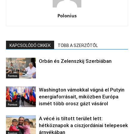
Polonius
KAPCSOLÓDÓ CIKKEK
TÖBB A SZERZŐTŐL
Orbán és Zelenszkij Szerbiában
Fontos
Washington vámokkal vágná el Putyin
energiaforrásait, miközben Európa
ismét több orosz gázt vásárol
Fontos
A vécé is tiltott terület lett:
hétköznapok a ciszjordániai telepesek
árnyékában
Fontos