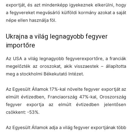
exportját, és azt mindenképp igyekeznek elkerülni, hogy
a fegyvereket megvásárló külföldi kormány azokat a saját
népe ellen használja föl.
Ukrajna a világ legnagyobb fegyver
importőre
Az USA a világ legnagyobb fegyverexportőre, a franciák
megelőzték az oroszokat, akik visszaestek – állapította
meg a stockholmi Békekutató Intézet.
Az Egyesült Államok 17%-kal növelte fegyver exportját az
elmúlt évtizedben, Franciaország 47%-kal, Oroszország
fegyver exportja az elmúlt évtizedben jelentősen
csökkent: -53%.
Az Egyesült Államok adja a világ fegyver exportjának több