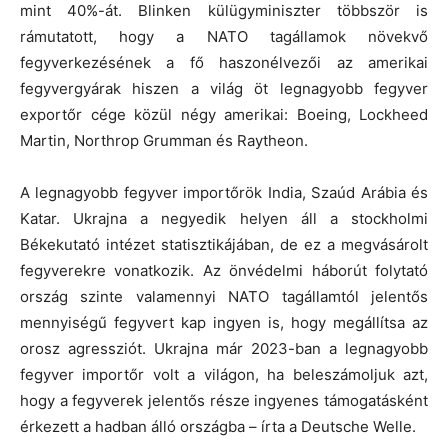
mint 40%-át. Blinken külügyminiszter többször is
rámutatott, hogy a NATO tagállamok növekvő
fegyverkezésének a fő haszonélvezői az amerikai
fegyvergyárak hiszen a világ öt legnagyobb fegyver
exportőr cége közül négy amerikai: Boeing, Lockheed
Martin, Northrop Grumman és Raytheon.
A legnagyobb fegyver importőrök India, Szaúd Arábia és
Katar. Ukrajna a negyedik helyen áll a stockholmi
Békekutató intézet statisztikájában, de ez a megvásárolt
fegyverekre vonatkozik. Az önvédelmi háborút folytató
ország szinte valamennyi NATO tagállamtól jelentős
mennyiségű fegyvert kap ingyen is, hogy megállítsa az
orosz agressziót. Ukrajna már 2023-ban a legnagyobb
fegyver importőr volt a világon, ha beleszámoljuk azt,
hogy a fegyverek jelentős része ingyenes támogatásként
érkezett a hadban álló országba – írta a Deutsche Welle.