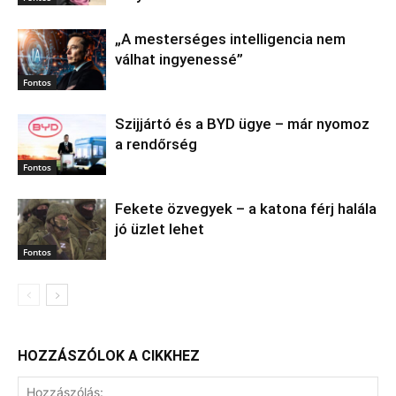
„A mesterséges intelligencia nem
válhat ingyenessé”
Fontos
Szijjártó és a BYD ügye – már nyomoz
a rendőrség
Fontos
Fekete özvegyek – a katona férj halála
jó üzlet lehet
Fontos
HOZZÁSZÓLOK A CIKKHEZ