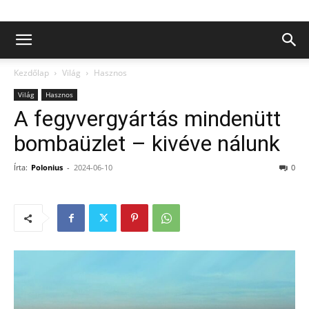
Kezdőlap
Világ
Hasznos
Világ
Hasznos
A fegyvergyártás mindenütt
bombaüzlet – kivéve nálunk
Írta:
Polonius
-
2024-06-10
0