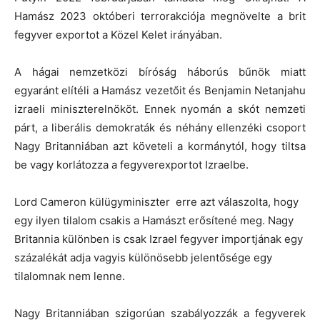
Hamász 2023 októberi terrorakciója megnövelte a brit
fegyver exportot a Közel Kelet irányában.
A hágai nemzetközi bíróság háborús bűnök miatt
egyaránt elítéli a Hamász vezetőit és Benjamin Netanjahu
izraeli miniszterelnököt. Ennek nyomán a skót nemzeti
párt, a liberális demokraták és néhány ellenzéki csoport
Nagy Britanniában azt követeli a kormánytól, hogy tiltsa
be vagy korlátozza a fegyverexportot Izraelbe.
Lord Cameron külügyminiszter erre azt válaszolta, hogy
egy ilyen tilalom csakis a Hamászt erősítené meg. Nagy
Britannia különben is csak Izrael fegyver importjának egy
százalékát adja vagyis különösebb jelentősége egy
tilalomnak nem lenne.
Nagy Britanniában szigorúan szabályozzák a fegyverek