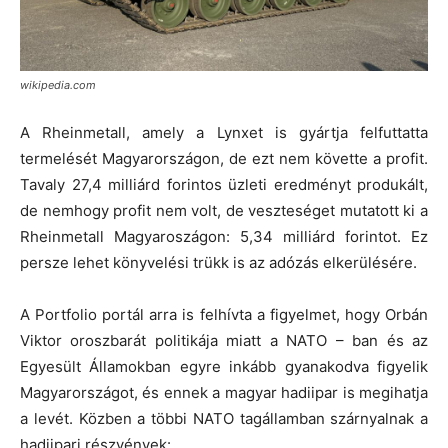
wikipedia.com
A Rheinmetall, amely a Lynxet is gyártja felfuttatta
termelését Magyarországon, de ezt nem követte a profit.
Tavaly 27,4 milliárd forintos üzleti eredményt produkált,
de nemhogy profit nem volt, de veszteséget mutatott ki a
Rheinmetall Magyaroszágon: 5,34 milliárd forintot. Ez
persze lehet könyvelési trükk is az adózás elkerülésére.
A Portfolio portál arra is felhívta a figyelmet, hogy Orbán
Viktor oroszbarát politikája miatt a NATO – ban és az
Egyesült Államokban egyre inkább gyanakodva figyelik
Magyarországot, és ennek a magyar hadiipar is megihatja
a levét. Közben a többi NATO tagállamban szárnyalnak a
hadiipari részvények: