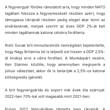
A fegyvergyár főnöke rámutatott arra, hogy minden NATO
tagállam fokozza a fegyverkezését részben azért, hogy
támogassa Ukrajnát részben pedig eleget akar tenni az
elvárásoknak, melyek szerint az éves GDP 2%-át kell
minden tagállamnak katonai célokra fordítania.
Rishi Sunak brit miniszterelnök nemrégiben bejelentette,
hogy Nagy Britannia túl is teljesíti ezt hiszen a GDP 2,5%-
át kívánja erre a célra fordítani. A Munkáspárt vezére,
Keir Starmer közölte, hogy amennyiben megnyerik a
júliusi választást, akkor ők is betartják a 2,5%-os katonai
költségvetés ígéretét.
A brit fegyvergyártás és export már évek óta szárnyal:
2022-ben 70%-kal volt magasabb mint 2021-ben.
Putyin 2022 februárjában támadta meg Ukrajnát. A