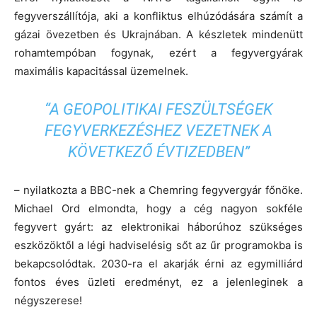
fegyverszállítója, aki a konfliktus elhúzódására számít a
gázai övezetben és Ukrajnában. A készletek mindenütt
rohamtempóban fogynak, ezért a fegyvergyárak
maximális kapacitással üzemelnek.
“A GEOPOLITIKAI FESZÜLTSÉGEK
FEGYVERKEZÉSHEZ VEZETNEK A
KÖVETKEZŐ ÉVTIZEDBEN”
– nyilatkozta a BBC-nek a Chemring fegyvergyár főnöke.
Michael Ord elmondta, hogy a cég nagyon sokféle
fegyvert gyárt: az elektronikai háborúhoz szükséges
eszközöktől a légi hadviselésig sőt az űr programokba is
bekapcsolódtak. 2030-ra el akarják érni az egymilliárd
fontos éves üzleti eredményt, ez a jelenleginek a
négyszerese!