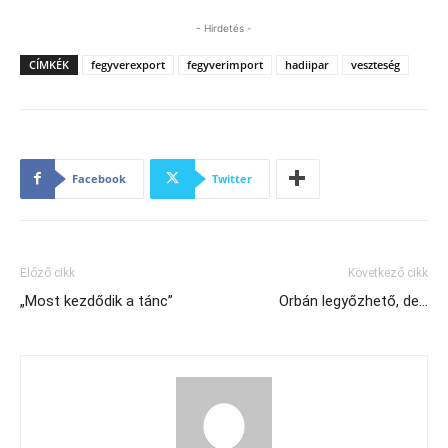
- Hirdetés -
CÍMKÉK
fegyverexport
fegyverimport
hadiipar
veszteség
Facebook
Twitter
Előző cikk
Következő cikk
„Most kezdődik a tánc”
Orbán legyőzhető, de…