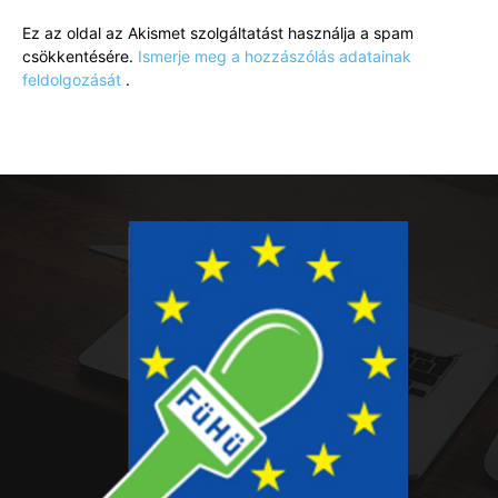
Ez az oldal az Akismet szolgáltatást használja a spam
csökkentésére.
Ismerje meg a hozzászólás adatainak
feldolgozását
.