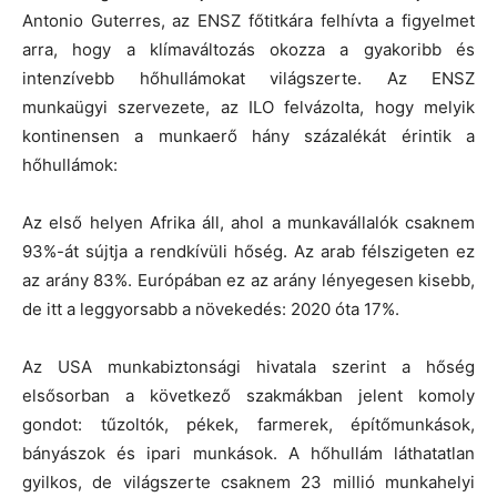
Antonio Guterres, az ENSZ főtitkára felhívta a figyelmet
arra, hogy a klímaváltozás okozza a gyakoribb és
intenzívebb hőhullámokat világszerte. Az ENSZ
munkaügyi szervezete, az ILO felvázolta, hogy melyik
kontinensen a munkaerő hány százalékát érintik a
hőhullámok:
Az első helyen Afrika áll, ahol a munkavállalók csaknem
93%-át sújtja a rendkívüli hőség. Az arab félszigeten ez
az arány 83%. Európában ez az arány lényegesen kisebb,
de itt a leggyorsabb a növekedés: 2020 óta 17%.
Az USA munkabiztonsági hivatala szerint a hőség
elsősorban a következő szakmákban jelent komoly
gondot: tűzoltók, pékek, farmerek, építőmunkások,
bányászok és ipari munkások. A hőhullám láthatatlan
gyilkos, de világszerte csaknem 23 millió munkahelyi