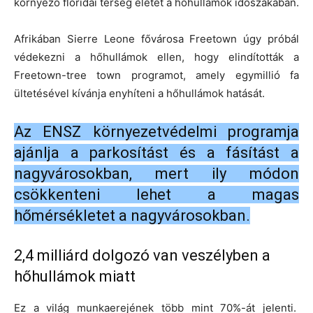
környező floridai térség életét a hőhullámok időszakában.
Afrikában Sierre Leone fővárosa Freetown úgy próbál
védekezni a hőhullámok ellen, hogy elindították a
Freetown-tree town programot, amely egymillió fa
ültetésével kívánja enyhíteni a hőhullámok hatását.
Az ENSZ környezetvédelmi programja
ajánlja a parkosítást és a fásítást a
nagyvárosokban, mert ily módon
csökkenteni lehet a magas
hőmérsékletet a nagyvárosokban.
2,4 milliárd dolgozó van veszélyben a
hőhullámok miatt
Ez a világ munkaerejének több mint 70%-át jelenti.