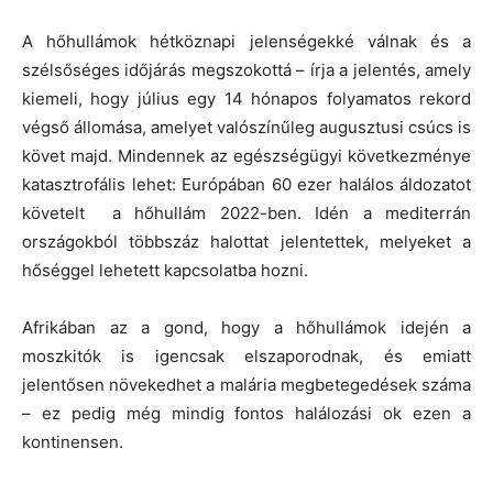
A hőhullámok hétköznapi jelenségekké válnak és a
szélsőséges időjárás megszokottá – írja a jelentés, amely
kiemeli, hogy július egy 14 hónapos folyamatos rekord
végső állomása, amelyet valószínűleg augusztusi csúcs is
követ majd. Mindennek az egészségügyi következménye
katasztrofális lehet: Európában 60 ezer halálos áldozatot
követelt a hőhullám 2022-ben. Idén a mediterrán
országokból többszáz halottat jelentettek, melyeket a
hőséggel lehetett kapcsolatba hozni.
Afrikában az a gond, hogy a hőhullámok idején a
moszkitók is igencsak elszaporodnak, és emiatt
jelentősen növekedhet a malária megbetegedések száma
– ez pedig még mindig fontos halálozási ok ezen a
kontinensen.