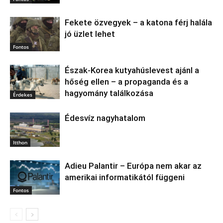
Fekete özvegyek – a katona férj halála
jó üzlet lehet
Fontos
Észak‑Korea kutyahúslevest ajánl a
hőség ellen – a propaganda és a
hagyomány találkozása
Érdekes
Édesvíz nagyhatalom
Itthon
Adieu Palantir – Európa nem akar az
amerikai informatikától függeni
Fontos