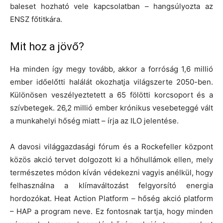
baleset hozható vele kapcsolatban – hangsúlyozta az
ENSZ főtitkára.
Mit hoz a jövő?
Ha minden így megy tovább, akkor a forróság 1,6 millió
ember időelőtti halálát okozhatja világszerte 2050-ben.
Különösen veszélyeztetett a 65 fölötti korcsoport és a
szívbetegek. 26,2 millió ember krónikus vesebeteggé vált
a munkahelyi hőség miatt – írja az ILO jelentése.
A davosi világgazdasági fórum és a Rockefeller központ
közös akció tervet dolgozott ki a hőhullámok ellen, mely
természetes módon kíván védekezni vagyis anélkül, hogy
felhasználna a klímaváltozást felgyorsító energia
hordozókat. Heat Action Platform – hőség akció platform
– HAP a program neve. Ez fontosnak tartja, hogy minden