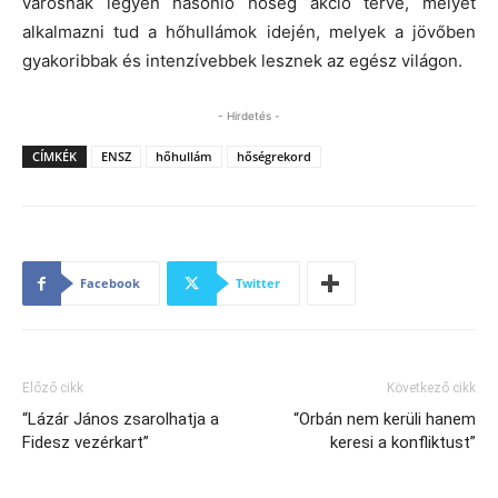
városnak legyen hasonló hőség akció terve, melyet
alkalmazni tud a hőhullámok idején, melyek a jövőben
gyakoribbak és intenzívebbek lesznek az egész világon.
- Hirdetés -
CÍMKÉK
ENSZ
hőhullám
hőségrekord
Facebook
Twitter
Előző cikk
Következő cikk
“Lázár János zsarolhatja a
“Orbán nem kerüli hanem
Fidesz vezérkart”
keresi a konfliktust”