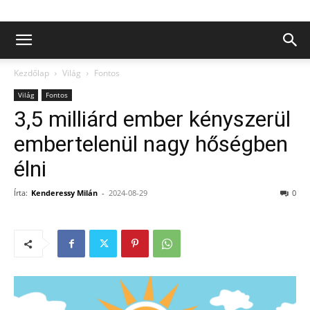
Kezdőlap
Világ
Fontos
Világ
Fontos
3,5 milliárd ember kényszerül
embertelenül nagy hőségben
élni
Írta:
Kenderessy Milán
-
2024-08-29
0