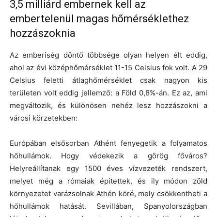
3,5 milliárd embernek kell az
embertelenül magas hőmérséklethez
hozzászoknia
Az emberiség döntő többsége olyan helyen élt eddig,
ahol az évi középhőmérséklet 11-15 Celsius fok volt. A 29
Celsius feletti átlaghőmérséklet csak nagyon kis
területen volt eddig jellemző: a Föld 0,8%-án. Ez az, ami
megváltozik, és különösen nehéz lesz hozzászokni a
városi körzetekben:
Európában elsősorban Athént fenyegetik a folyamatos
hőhullámok. Hogy védekezik a görög főváros?
Helyreállítanak egy 1500 éves vízvezeték rendszert,
melyet még a rómaiak építettek, és ily módon zöld
környezetet varázsolnak Athén köré, mely csökkentheti a
hőhullámok hatását. Sevillában, Spanyolországban