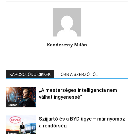
Kenderessy Milán
KAPCSOLÓDÓ CIKKEK
TÖBB A SZERZŐTŐL
„A mesterséges intelligencia nem
válhat ingyenessé”
Fontos
Szijjártó és a BYD ügye – már nyomoz
a rendőrség
Fontos