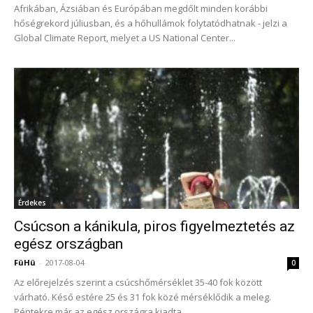
Afrikában, Ázsiában és Európában megdőlt minden korábbi
hőségrekord júliusban, és a hőhullámok folytatódhatnak - jelzi a
Global Climate Report, melyet a US National Center...
Érdekes
Csúcson a kánikula, piros figyelmeztetés az
egész országban
FüHü
-
2017-08-04
0
Az előrejelzés szerint a csúcshőmérséklet 35-40 fok között
várható. Késő estére 25 és 31 fok közé mérséklődik a meleg.
Péntekre már az egész országra kiadta...