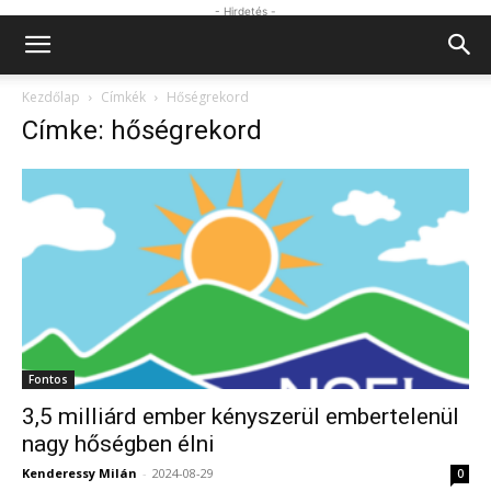
- Hirdetés -
Kezdőlap
Címkék
Hőségrekord
Címke: hőségrekord
Fontos
3,5 milliárd ember kényszerül embertelenül
nagy hőségben élni
Kenderessy Milán
-
2024-08-29
0