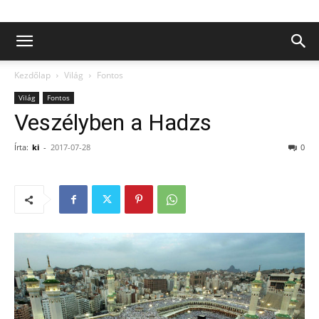
Kezdőlap
Világ
Fontos
Világ
Fontos
Veszélyben a Hadzs
Írta:
ki
-
2017-07-28
0