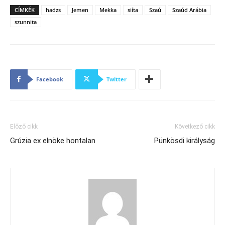
CÍMKÉK
hadzs
Jemen
Mekka
siíta
Szaú
Szaúd Arábia
szunnita
Facebook
Twitter
Előző cikk
Következő cikk
Grúzia ex elnöke hontalan
Pünkösdi királyság