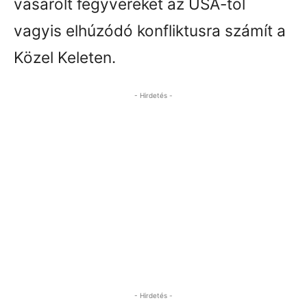
vásárolt fegyvereket az USA-tól
vagyis elhúzódó konfliktusra számít a
Közel Keleten.
- Hirdetés -
- Hirdetés -