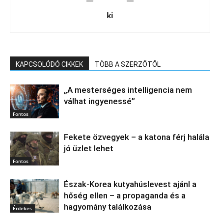
ki
KAPCSOLÓDÓ CIKKEK
TÖBB A SZERZŐTŐL
„A mesterséges intelligencia nem
válhat ingyenessé”
Fontos
Fekete özvegyek – a katona férj halála
jó üzlet lehet
Fontos
Észak‑Korea kutyahúslevest ajánl a
hőség ellen – a propaganda és a
hagyomány találkozása
Érdekes