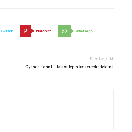
Twitter
Pinterest
WhatsApp
Következő cikk
Gyenge forint – Mikor lép a kiskereskedelem?