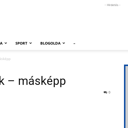
- Hirdetés -
RA
SPORT
BLOGOLDA
–
ásképp
ek – másképp
0