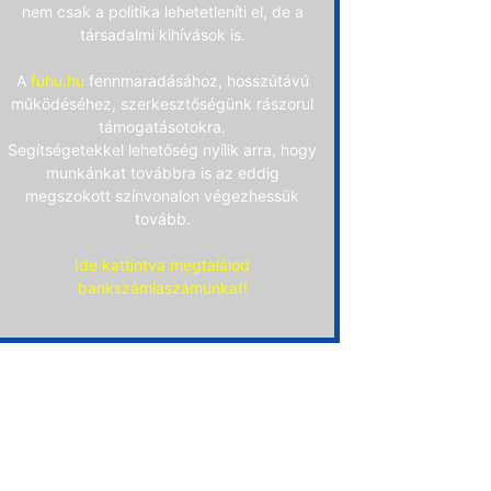
nem csak a politika lehetetleníti el, de a
társadalmi kihívások is.
A
fuhu.hu
fennmaradásához, hosszútávú
működéséhez, szerkesztőségünk rászorul
támogatásotokra.
Segítségetekkel lehetőség nyílik arra, hogy
munkánkat továbbra is az eddig
megszokott színvonalon végezhessük
tovább.
Ide kattintva megtalálod
bankszámlaszámunkat!