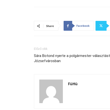
Facebook
Share
Előző cikk
Sára Botond nyerte a polgármester-választást
Józsefvárosban
FüHü