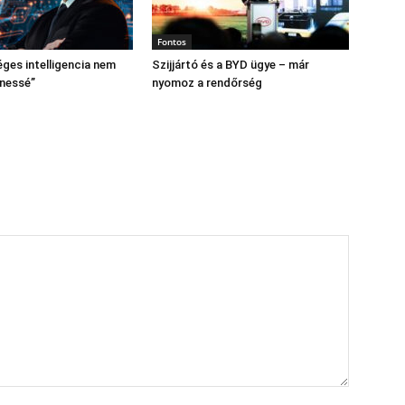
Fontos
ges intelligencia nem
Szijjártó és a BYD ügye – már
enessé”
nyomoz a rendőrség