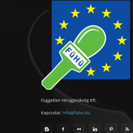
Független Hírügynökség Kft.
Kapcsolat:
info@fuhu.hu