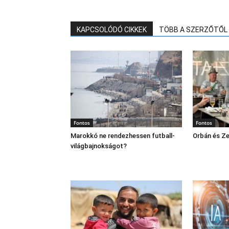
KAPCSOLÓDÓ CIKKEK
TÖBB A SZERZŐTŐL
Fontos
Fontos
Marokkó ne rendezhessen futball-
Orbán és Ze
világbajnokságot?