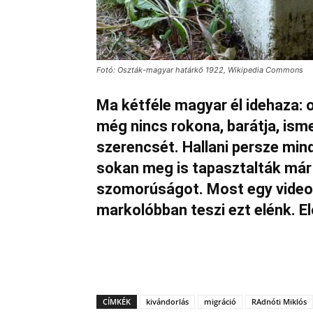
Fotó: Oszták-magyar határkő 1922, Wikipedia Commons
Ma kétféle magyar él idehaza: o
még nincs rokona, barátja, isme
szerencsét. Hallani persze mind
sokan meg is tapasztalták már 
szomorúságot. Most egy video 
markolóbban teszi ezt elénk. 
CÍMKÉK
kivándorlás
migráció
RAdnóti Miklós