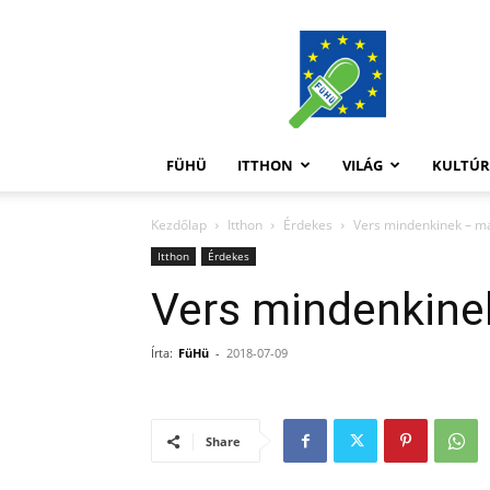
FüHü
FÜHÜ
ITTHON
VILÁG
KULTÚ
Kezdőlap
Itthon
Érdekes
Vers mindenkinek – m
Itthon
Érdekes
Vers mindenkin
Írta:
FüHü
-
2018-07-09
Share