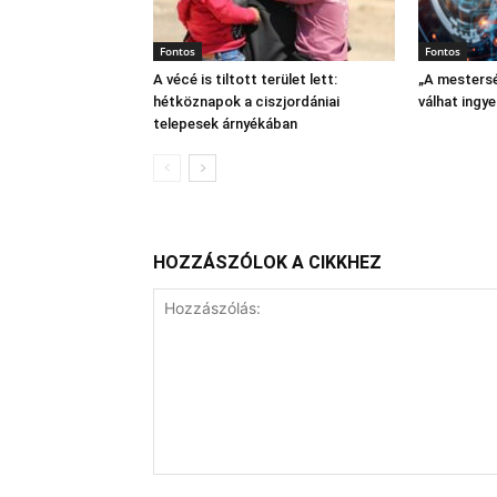
Fontos
Fontos
A vécé is tiltott terület lett:
„A mestersé
hétköznapok a ciszjordániai
válhat ingy
telepesek árnyékában
HOZZÁSZÓLOK A CIKKHEZ