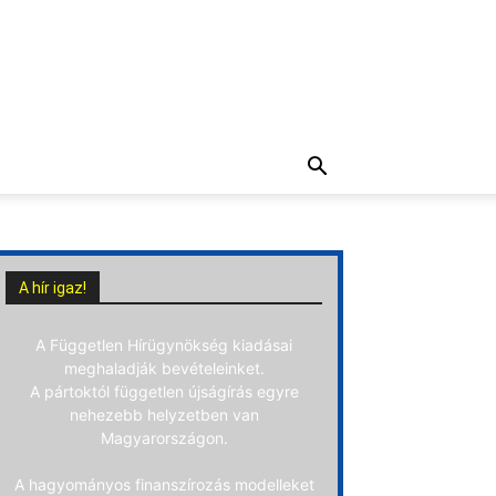
A hír igaz!
A Független Hírügynökség kiadásai
meghaladják bevételeinket.
A pártoktól független újságírás egyre
nehezebb helyzetben van
Magyarországon.
A hagyományos finanszírozás modelleket