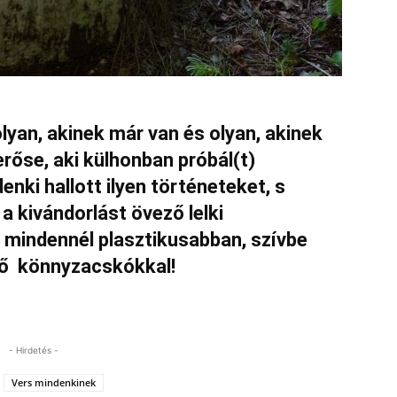
lyan, akinek már van és olyan, akinek
rőse, aki külhonban próbál(t)
enki hallott ilyen történeteket, s
a kivándorlást övező lelki
mindennél plasztikusabban, szívbe
Elő könnyzacskókkal!
- Hirdetés -
Vers mindenkinek