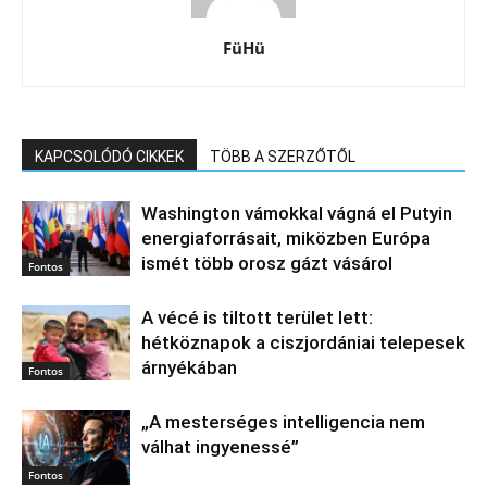
FüHü
KAPCSOLÓDÓ CIKKEK
TÖBB A SZERZŐTŐL
Washington vámokkal vágná el Putyin
energiaforrásait, miközben Európa
ismét több orosz gázt vásárol
Fontos
A vécé is tiltott terület lett:
hétköznapok a ciszjordániai telepesek
árnyékában
Fontos
„A mesterséges intelligencia nem
válhat ingyenessé”
Fontos