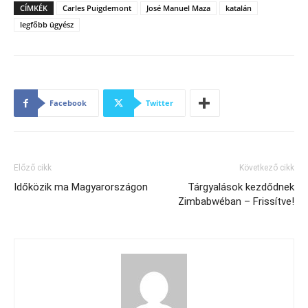
CÍMKÉK
Carles Puigdemont
José Manuel Maza
katalán
legfőbb ügyész
Facebook
Twitter
Előző cikk
Következő cikk
Időközik ma Magyarországon
Tárgyalások kezdődnek
Zimbabwéban – Frissítve!