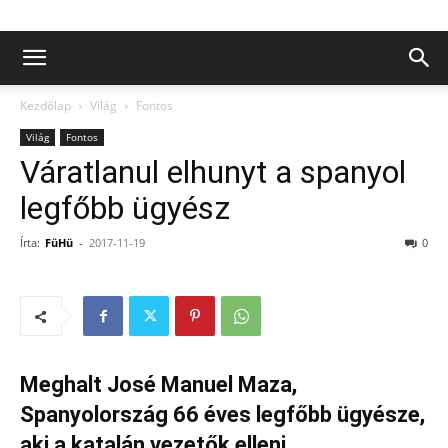
Kezdőlap
Világ
Fontos
Világ
Fontos
Váratlanul elhunyt a spanyol
legfőbb ügyész
Írta:
FüHü
-
2017-11-19
0
Meghalt José Manuel Maza,
Spanyolország 66 éves legfőbb ügyésze,
aki a katalán vezetők elleni