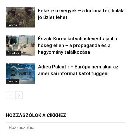
Fekete özvegyek – a katona férj halála
jó üzlet lehet
Fontos
Észak‑Korea kutyahúslevest ajánl a
hőség ellen – a propaganda és a
hagyomány találkozása
Érdekes
Adieu Palantir – Európa nem akar az
amerikai informatikától függeni
Fontos
HOZZÁSZÓLOK A CIKKHEZ