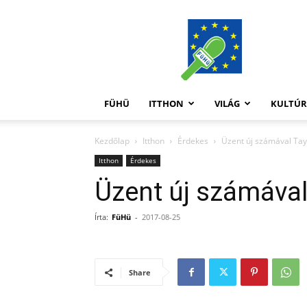
FüHü
FÜHÜ
ITTHON
VILÁG
KULTÚ
Kezdőlap
Itthon
Érdekes
Üzent új számával Tayl
Itthon
Érdekes
Üzent új számával
Írta:
FüHü
-
2017-08-25
Share