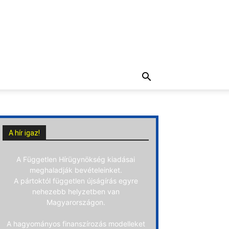
A hír igaz!
A Független Hírügynökség kiadásai
meghaladják bevételeinket.
A pártoktól független újságírás egyre
nehezebb helyzetben van
Magyarországon.
A hagyományos finanszírozás modelleket