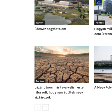
Itthon
Fontos
Édesvíz nagyhatalom
Hogyan műk
cenzúraren
Fontos
Itthon
Lázár János már tavaly elismerte:
A Nagy Fol
hiba volt, hogy nem épültek nagy
víztározók