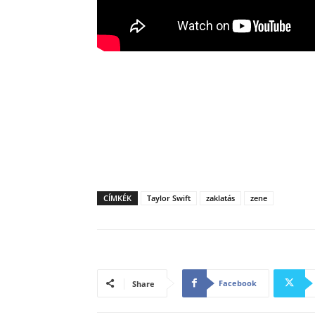
CÍMKÉK
Taylor Swift
zaklatás
zene
Facebook
Share