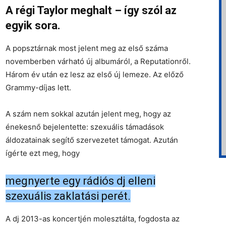
A régi Taylor meghalt – így szól az
egyik sora.
A popsztárnak most jelent meg az első száma
novemberben várható új albumáról, a Reputationről.
Három év után ez lesz az első új lemeze. Az előző
Grammy-díjas lett.
A szám nem sokkal azután jelent meg, hogy az
énekesnő bejelentette: szexuális támadások
áldozatainak segítő szervezetet támogat. Azután
ígérte ezt meg, hogy
megnyerte egy rádiós dj elleni
szexuális zaklatási perét.
A dj 2013-as koncertjén molesztálta, fogdosta az