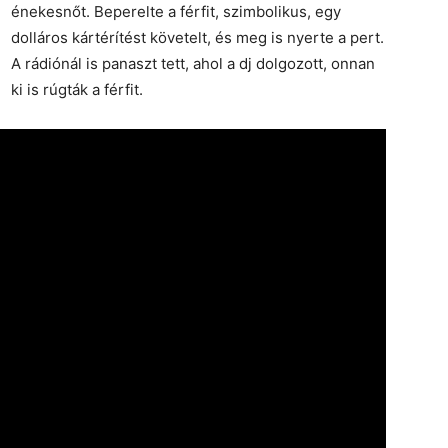
énekesnőt. Beperelte a férfit, szimbolikus, egy
dolláros kártérítést követelt, és meg is nyerte a pert.
A rádiónál is panaszt tett, ahol a dj dolgozott, onnan
ki is rúgták a férfit.