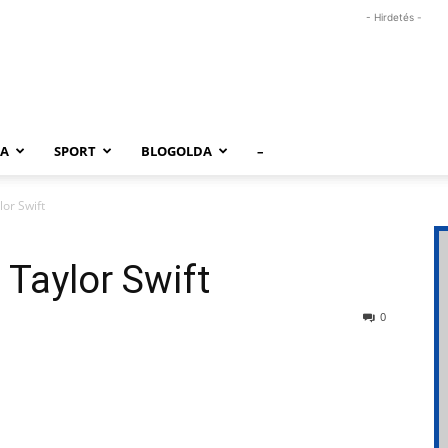
- Hirdetés -
RA
SPORT
BLOGOLDA
–
or Swift
 Taylor Swift
0