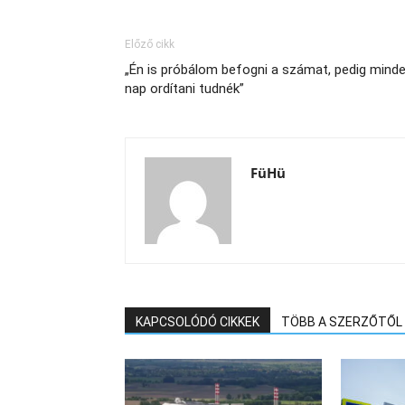
Előző cikk
„Én is próbálom befogni a számat, pedig mind
nap ordítani tudnék”
FüHü
KAPCSOLÓDÓ CIKKEK
TÖBB A SZERZŐTŐL