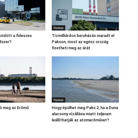
Fontos
ödött a fideszes
Tízmilliárdos beruházás maradt el
dszer?
Pakson, most az egész ország
fizetheti meg az árát
Fontos
yó meg az Erőmű
Hogy épülhet meg Paks 2, ha a Duna
alacsony vízállása miatt teljesen
leállíthatják az atomerőművet?