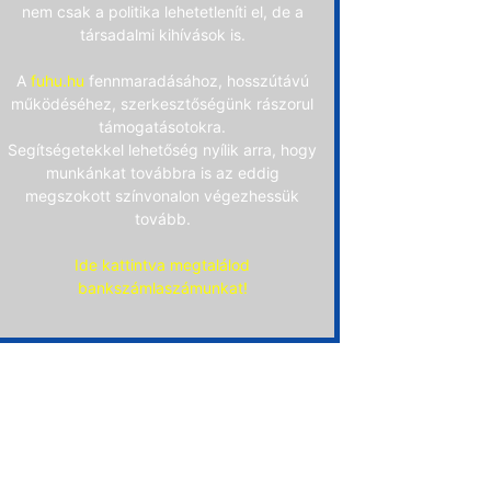
nem csak a politika lehetetleníti el, de a
társadalmi kihívások is.
A
fuhu.hu
fennmaradásához, hosszútávú
működéséhez, szerkesztőségünk rászorul
támogatásotokra.
Segítségetekkel lehetőség nyílik arra, hogy
munkánkat továbbra is az eddig
megszokott színvonalon végezhessük
tovább.
Ide kattintva megtalálod
bankszámlaszámunkat!