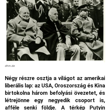
dhm.de
Négy részre osztja a világot az amerikai
liberális lap: az USA, Oroszország és Kína
birtokolna három befolyási övezetet, és
létrejönne egy negyedik csoport is,
afféle senki földje. A térkép Putyin