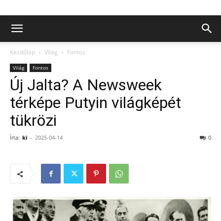
Kezdőlap
Világ
Fontos
Világ
Fontos
Új Jalta? A Newsweek
térképe Putyin világképét
tükrözi
Írta:
ki
-
2025-04-14
0