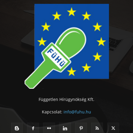
Független Hírügynökség Kft.
Kapcsolat:
info@fuhu.hu