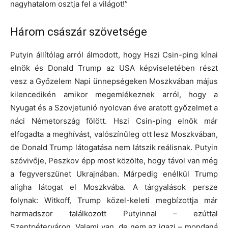
nagyhatalom osztja fel a világot!”
Három császár szövetsége
Putyin állítólag arról álmodott, hogy Hszi Csin-ping kínai
elnök és Donald Trump az USA képviseletében részt
vesz a Győzelem Napi ünnepségeken Moszkvában május
kilencedikén amikor megemlékeznek arról, hogy a
Nyugat és a Szovjetunió nyolcvan éve aratott győzelmet a
náci Németország fölött. Hszi Csin-ping elnök már
elfogadta a meghívást, valószínűleg ott lesz Moszkvában,
de Donald Trump látogatása nem látszik reálisnak. Putyin
szóvivője, Peszkov épp most közölte, hogy távol van még
a fegyverszünet Ukrajnában. Márpedig enélkül Trump
aligha látogat el Moszkvába. A tárgyalások persze
folynak: Witkoff, Trump közel-keleti megbízottja már
harmadszor találkozott Putyinnal – ezúttal
Szentpéterváron. Valami van, de nem az igazi – mondaná