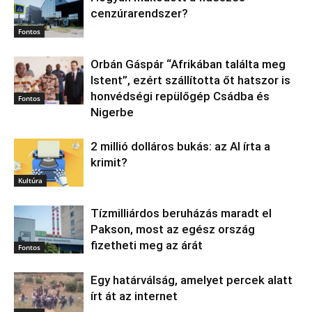
cenzúrarendszer?
Fontos
Orbán Gáspár “Afrikában találta meg
Istent”, ezért szállította őt hatszor is
honvédségi repülőgép Csádba és
Fontos
Nigerbe
2 millió dolláros bukás: az AI írta a
krimit?
Kultúra
Tízmilliárdos beruházás maradt el
Pakson, most az egész ország
fizetheti meg az árát
Fontos
Egy határválság, amelyet percek alatt
írt át az internet