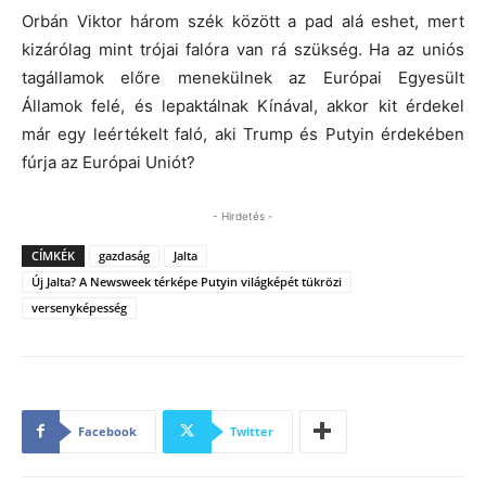
Orbán Viktor három szék között a pad alá eshet, mert
kizárólag mint trójai falóra van rá szükség. Ha az uniós
tagállamok előre menekülnek az Európai Egyesült
Államok felé, és lepaktálnak Kínával, akkor kit érdekel
már egy leértékelt faló, aki Trump és Putyin érdekében
fúrja az Európai Uniót?
- Hirdetés -
CÍMKÉK
gazdaság
Jalta
Új Jalta? A Newsweek térképe Putyin világképét tükrözi
versenyképesség
Facebook
Twitter