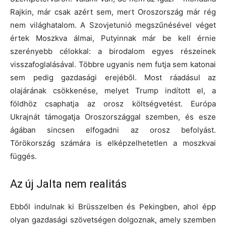
Rajkin, már csak azért sem, mert Oroszország már rég
nem világhatalom. A Szovjetunió megszűnésével véget
értek Moszkva álmai, Putyinnak már be kell érnie
szerényebb célokkal: a birodalom egyes részeinek
visszafoglalásával. Többre ugyanis nem futja sem katonai
sem pedig gazdasági erejéből. Most ráadásul az
olajárának csökkenése, melyet Trump indított el, a
földhöz csaphatja az orosz költségvetést. Európa
Ukrajnát támogatja Oroszországgal szemben, és esze
ágában sincsen elfogadni az orosz befolyást.
Törökország számára is elképzelhetetlen a moszkvai
függés.
Az új Jalta nem realitás
Ebből indulnak ki Brüsszelben és Pekingben, ahol épp
olyan gazdasági szövetségen dolgoznak, amely szemben