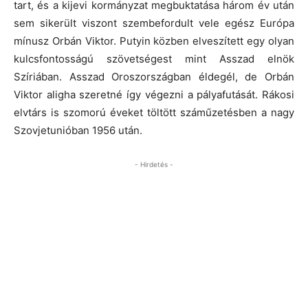
tart, és a kijevi kormányzat megbuktatása három év után
sem sikerült viszont szembefordult vele egész Európa
mínusz Orbán Viktor. Putyin közben elveszített egy olyan
kulcsfontosságú szövetségest mint Asszad elnök
Szíriában. Asszad Oroszországban éldegél, de Orbán
Viktor aligha szeretné így végezni a pályafutását. Rákosi
elvtárs is szomorú éveket töltött száműzetésben a nagy
Szovjetunióban 1956 után.
- Hirdetés -