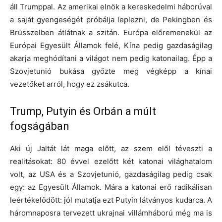
áll Trumppal. Az amerikai elnök a kereskedelmi háborúval
a saját gyengeségét próbálja leplezni, de Pekingben és
Brüsszelben átlátnak a szitán. Európa előremenekül az
Európai Egyesült Államok felé, Kína pedig gazdaságilag
akarja meghódítani a világot nem pedig katonailag. Épp a
Szovjetunió bukása győzte meg végképp a kínai
vezetőket arról, hogy ez zsákutca.
Trump, Putyin és Orbán a múlt
fogságában
Aki új Jaltát lát maga előtt, az szem elől téveszti a
realitásokat: 80 évvel ezelőtt két katonai világhatalom
volt, az USA és a Szovjetunió, gazdaságilag pedig csak
egy: az Egyesült Államok. Mára a katonai erő radikálisan
leértékelődött: jól mutatja ezt Putyin látványos kudarca. A
háromnaposra tervezett ukrajnai villámháború még ma is