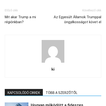
Előző cikk
Következő cikk
Mit akar Trump a mi
Az Egyesült Államok Trumppal
régiónkban?
öngyilkosságot követ el
ki
KAPCSOLÓDÓ CIKKEK
TÖBB A SZERZŐTŐL
Hogyan működött a fideszes