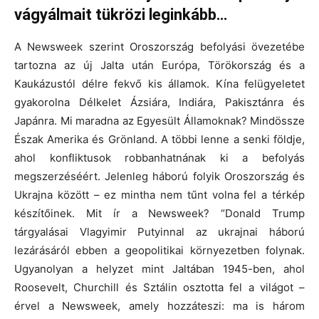
vágyálmait tükrözi leginkább…
A Newsweek szerint Oroszország befolyási övezetébe
tartozna az új Jalta után Európa, Törökország és a
Kaukázustól délre fekvő kis államok. Kína felügyeletet
gyakorolna Délkelet Ázsiára, Indiára, Pakisztánra és
Japánra. Mi maradna az Egyesült Államoknak? Mindössze
Észak Amerika és Grönland. A többi lenne a senki földje,
ahol konfliktusok robbanhatnának ki a befolyás
megszerzéséért. Jelenleg háború folyik Oroszország és
Ukrajna között – ez mintha nem tűnt volna fel a térkép
készítőinek. Mit ír a Newsweek? “Donald Trump
tárgyalásai Vlagyimir Putyinnal az ukrajnai háború
lezárásáról ebben a geopolitikai környezetben folynak.
Ugyanolyan a helyzet mint Jaltában 1945-ben, ahol
Roosevelt, Churchill és Sztálin osztotta fel a világot –
érvel a Newsweek, amely hozzáteszi: ma is három