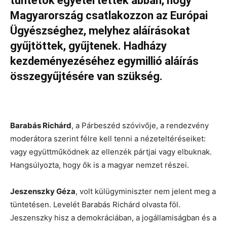
tüntetők egyetértettek abban, hogy
Magyarország csatlakozzon az Európai
Ügyészséghez, melyhez aláírásokat
gyűjtöttek, gyűjtenek. Hadházy
kezdeményezéséhez egymillió aláírás
összegyűjtésére van szükség.
Barabás Richárd
, a Párbeszéd szóvivője, a rendezvény
moderátora szerint félre kell tenni a nézeteltéréseiket:
vagy együttműködnek az ellenzék pártjai vagy elbuknak.
Hangsúlyozta, hogy ők is a magyar nemzet részei.
Jeszenszky Géza
, volt külügyminiszter nem jelent meg a
tüntetésen. Levelét Barabás Richárd olvasta föl.
Jeszenszky hisz a demokráciában, a jogállamiságban és a