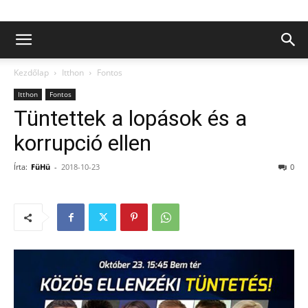
Kezdőlap
Itthon
Fontos
Itthon
Fontos
Tüntettek a lopások és a
korrupció ellen
Írta:
FüHü
-
2018-10-23
0