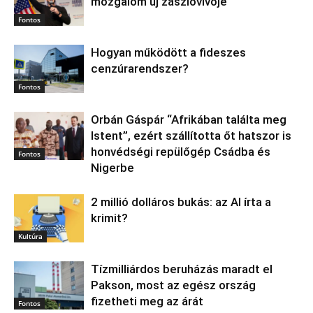
mozgalom új zászlóvivője
Fontos
Hogyan működött a fideszes
cenzúrarendszer?
Fontos
Orbán Gáspár “Afrikában találta meg
Istent”, ezért szállította őt hatszor is
honvédségi repülőgép Csádba és
Fontos
Nigerbe
2 millió dolláros bukás: az AI írta a
krimit?
Kultúra
Tízmilliárdos beruházás maradt el
Pakson, most az egész ország
fizetheti meg az árát
Fontos