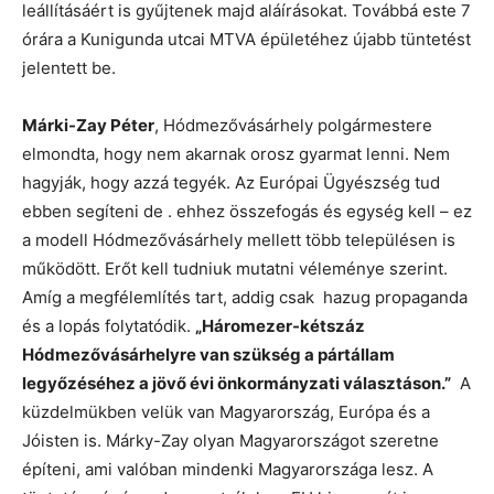
leállításáért is gyűjtenek majd aláírásokat. Továbbá este 7
órára a Kunigunda utcai MTVA épületéhez újabb tüntetést
jelentett be.
Márki-Zay Péter
, Hódmezővásárhely polgármestere
elmondta, hogy nem akarnak orosz gyarmat lenni. Nem
hagyják, hogy azzá tegyék. Az Európai Ügyészség tud
ebben segíteni de . ehhez összefogás és egység kell – ez
a modell Hódmezővásárhely mellett több településen is
működött. Erőt kell tudniuk mutatni véleménye szerint.
Amíg a megfélemlítés tart, addig csak hazug propaganda
és a lopás folytatódik.
„Háromezer-kétszáz
Hódmezővásárhelyre van szükség a pártállam
legyőzéséhez a jövő évi önkormányzati választáson.”
A
küzdelmükben velük van Magyarország, Európa és a
Jóisten is. Márky-Zay olyan Magyarországot szeretne
építeni, ami valóban mindenki Magyarországa lesz. A