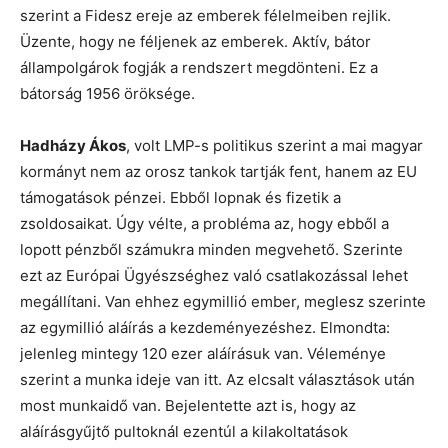
szerint a Fidesz ereje az emberek félelmeiben rejlik.
Üzente, hogy ne féljenek az emberek. Aktív, bátor
állampolgárok fogják a rendszert megdönteni. Ez a
bátorság 1956 öröksége.
Hadházy Ákos
, volt LMP-s politikus szerint a mai magyar
kormányt nem az orosz tankok tartják fent, hanem az EU
támogatások pénzei. Ebből lopnak és fizetik a
zsoldosaikat. Úgy vélte, a probléma az, hogy ebből a
lopott pénzből számukra minden megvehető. Szerinte
ezt az Európai Ügyészséghez való csatlakozással lehet
megállítani. Van ehhez egymillió ember, meglesz szerinte
az egymillió aláírás a kezdeményezéshez. Elmondta:
jelenleg mintegy 120 ezer aláírásuk van. Véleménye
szerint a munka ideje van itt. Az elcsalt választások után
most munkaidő van. Bejelentette azt is, hogy az
aláírásgyűjtő pultoknál ezentúl a kilakoltatások