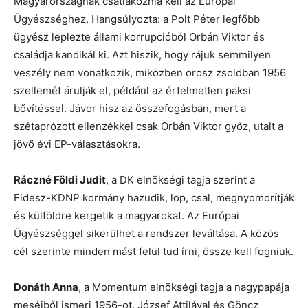
Magyarországnak csatlakoznia kell az Európai
Ügyészséghez. Hangsúlyozta: a Polt Péter legfőbb
ügyész leplezte állami korrupcióból Orbán Viktor és
családja kandikál ki. Azt hiszik, hogy rájuk semmilyen
veszély nem vonatkozik, miközben orosz zsoldban 1956
szellemét árulják el, például az értelmetlen paksi
bővítéssel. Jávor hisz az összefogásban, mert a
szétaprózott ellenzékkel csak Orbán Viktor győz, utalt a
jövő évi EP-választásokra.
Ráczné Földi Judit
, a DK elnökségi tagja szerint a
Fidesz-KDNP kormány hazudik, lop, csal, megnyomorítják
és külföldre kergetik a magyarokat. Az Európai
Ügyészséggel sikerülhet a rendszer leváltása. A közös
cél szerinte minden mást felül tud írni, össze kell fogniuk.
Donáth Anna
, a Momentum elnökségi tagja a nagypapája
meséiből ismeri 1956-ot. József Attilával és Göncz