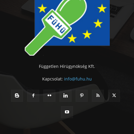
Független Hírügynökség Kft.
Kapcsolat:
info@fuhu.hu