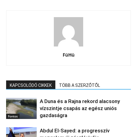
FüHü
KAPCSOLÓDÓ CIKKEK
TÖBB A SZERZŐTŐL
A Duna és a Rajna rekord alacsony
vízszintje csapás az egész uniós
gazdaságra
Fontos
Abdul El‑Sayed: a progresszív