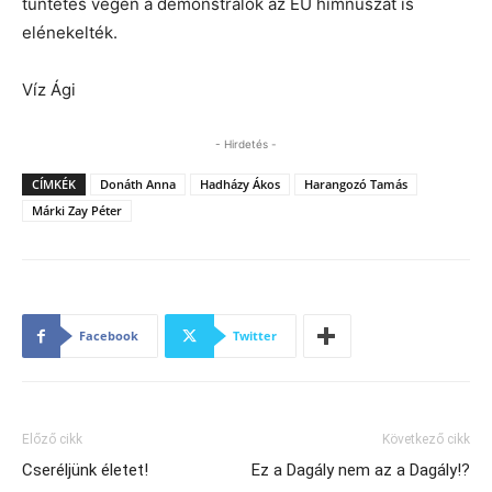
tüntetés végén a demonstrálok az EU himnuszát is
elénekelték.
Víz Ági
- Hirdetés -
CÍMKÉK
Donáth Anna
Hadházy Ákos
Harangozó Tamás
Márki Zay Péter
Facebook
Twitter
Előző cikk
Következő cikk
Cseréljünk életet!
Ez a Dagály nem az a Dagály!?