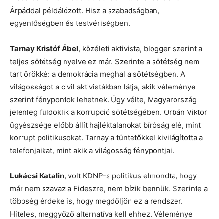
Árpáddal példálózott. Hisz a szabadságban,
egyenlőségben és testvériségben.
Tarnay Kristóf Ábel
, közéleti aktivista, blogger szerint a
teljes sötétség nyelve ez már. Szerinte a sötétség nem
tart örökké: a demokrácia meghal a sötétségben. A
világosságot a civil aktivistákban látja, akik véleménye
szerint fénypontok lehetnek. Úgy vélte, Magyarország
jelenleg fuldoklik a korrupció sötétségében. Orbán Viktor
ügyészsége előbb állít hajléktalanokat bíróság elé, mint
korrupt politikusokat. Tarnay a tüntetőkkel kivilágította a
telefonjaikat, mint akik a világosság fénypontjai.
Lukácsi Katalin
, volt KDNP-s politikus elmondta, hogy
már nem szavaz a Fideszre, nem bízik bennük. Szerinte a
többség érdeke is, hogy megdőljön ez a rendszer.
Hiteles, meggyőző alternatíva kell ehhez. Véleménye