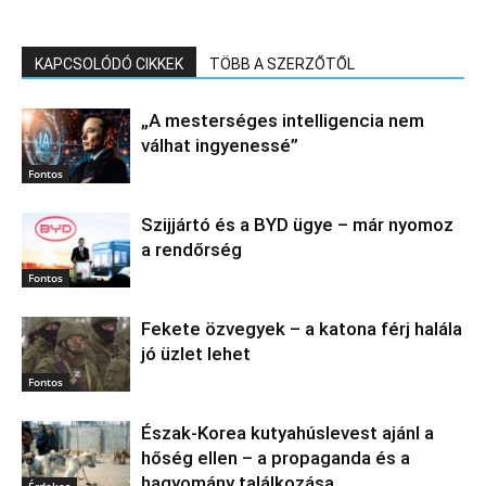
KAPCSOLÓDÓ CIKKEK
TÖBB A SZERZŐTŐL
„A mesterséges intelligencia nem
válhat ingyenessé”
Fontos
Szijjártó és a BYD ügye – már nyomoz
a rendőrség
Fontos
Fekete özvegyek – a katona férj halála
jó üzlet lehet
Fontos
Észak‑Korea kutyahúslevest ajánl a
hőség ellen – a propaganda és a
hagyomány találkozása
Érdekes