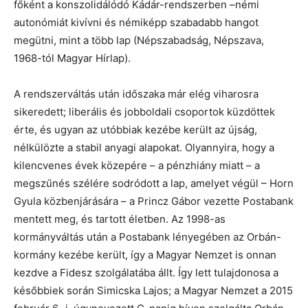
főként a konszolidálódó Kádár-rendszerben –némi
autonómiát kivívni és némiképp szabadabb hangot
megütni, mint a több lap (Népszabadság, Népszava,
1968-tól Magyar Hírlap).
A rendszerváltás után időszaka már elég viharosra
sikeredett; liberális és jobboldali csoportok küzdöttek
érte, és ugyan az utóbbiak kezébe került az újság,
nélkülözte a stabil anyagi alapokat. Olyannyira, hogy a
kilencvenes évek közepére – a pénzhiány miatt – a
megszűnés szélére sodródott a lap, amelyet végül – Horn
Gyula közbenjárására – a Princz Gábor vezette Postabank
mentett meg, és tartott életben. Az 1998-as
kormányváltás után a Postabank lényegében az Orbán-
kormány kezébe került, így a Magyar Nemzet is onnan
kezdve a Fidesz szolgálatába állt. Így lett tulajdonosa a
későbbiek során Simicska Lajos; a Magyar Nemzet a 2015