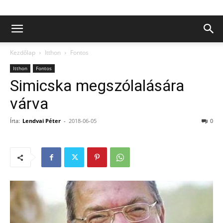
Kezdőlap
Itthon
Fontos
Itthon
Fontos
Simicska megszólalására
várva
Írta:
Lendvai Péter
-
2018-06-05
0