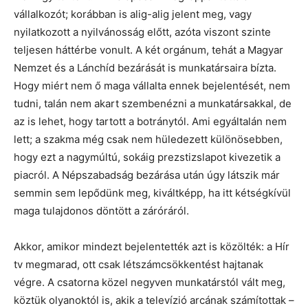
vállalkozót; korábban is alig-alig jelent meg, vagy
nyilatkozott a nyilvánosság előtt, azóta viszont szinte
teljesen háttérbe vonult. A két orgánum, tehát a Magyar
Nemzet és a Lánchíd bezárását is munkatársaira bízta.
Hogy miért nem ő maga vállalta ennek bejelentését, nem
tudni, talán nem akart szembenézni a munkatársakkal, de
az is lehet, hogy tartott a botránytól. Ami egyáltalán nem
lett; a szakma még csak nem hüledezett különösebben,
hogy ezt a nagymúltú, sokáig prezstizslapot kivezetik a
piacról. A Népszabadság bezárása után úgy látszik már
semmin sem lepődünk meg, kiváltképp, ha itt kétségkívül
maga tulajdonos döntött a záróráról.
Akkor, amikor mindezt bejelentették azt is közölték: a Hír
tv megmarad, ott csak létszámcsökkentést hajtanak
végre. A csatorna közel negyven munkatárstól vált meg,
köztük olyanoktól is, akik a televízió arcának számítottak –