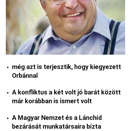
még azt is terjesztik, hogy kiegyezett
Orbánnal
A konfliktus a két volt jó barát között
már korábban is ismert volt
A Magyar Nemzet és a Lánchíd
bezárását munkatársaira bízta