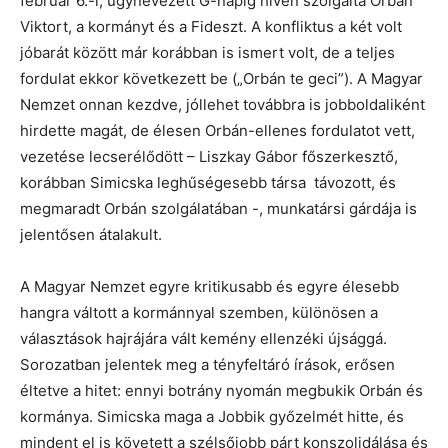
február 6.-i, úgynevezett G-napig híven szolgálta Orbán
Viktort, a kormányt és a Fideszt. A konfliktus a két volt
jóbarát között már korábban is ismert volt, de a teljes
fordulat ekkor következett be („Orbán te geci”). A Magyar
Nemzet onnan kezdve, jóllehet továbbra is jobboldaliként
hirdette magát, de élesen Orbán-ellenes fordulatot vett,
vezetése lecserélődött – Liszkay Gábor főszerkesztő,
korábban Simicska leghűségesebb társa távozott, és
megmaradt Orbán szolgálatában -, munkatársi gárdája is
jelentősen átalakult.
A Magyar Nemzet egyre kritikusabb és egyre élesebb
hangra váltott a kormánnyal szemben, különösen a
választások hajrájára vált kemény ellenzéki újsággá.
Sorozatban jelentek meg a tényfeltáró írások, erősen
éltetve a hitet: ennyi botrány nyomán megbukik Orbán és
kormánya. Simicska maga a Jobbik győzelmét hitte, és
mindent el is követett a szélsőjobb párt konszolidálása és