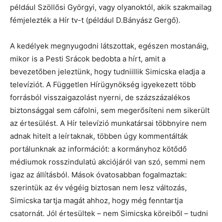
például Szöllősi Györgyi, vagy olyanoktól, akik szakmailag
fémjelezték a Hír tv-t (például D.Bányász Gergő).
A kedélyek megnyugodni látszottak, egészen mostanáig,
mikor is a Pesti Srácok bedobta a hírt, amit a
bevezetőben jeleztünk, hogy tudniillik Simicska eladja a
televíziót. A Független Hírügynökség igyekezett több
forrásból visszaigazolást nyerni, de százszázalékos
biztonsággal sem cáfolni, sem megerősíteni nem sikerült
az értesülést. A Hír televízió munkatársai többnyire nem
adnak hitelt a leírtaknak, többen úgy kommentálták
portálunknak az információt: a kormányhoz kötődő
médiumok rosszindulatú akciójáról van szó, semmi nem
igaz az állításból. Mások óvatosabban fogalmaztak:
szerintük az év végéig biztosan nem lesz változás,
Simicska tartja magát ahhoz, hogy még fenntartja
csatornát. Jól értesültek – nem Simicska köreiből – tudni