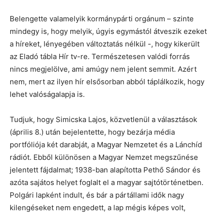
Belengette valamelyik kormánypárti orgánum – szinte
mindegy is, hogy melyik, úgyis egymástól átveszik ezeket
a híreket, lényegében változtatás nélkül -, hogy kikerült
az Eladó tábla Hír tv-re. Természetesen valódi forrás
nincs megjelölve, ami amúgy nem jelent semmit. Azért
nem, mert az ilyen hír elsősorban abból táplálkozik, hogy
lehet valóságalapja is.
Tudjuk, hogy Simicska Lajos, közvetlenül a választások
(április 8.) után bejelentette, hogy bezárja média
portfóliója két darabját, a Magyar Nemzetet és a Lánchíd
rádiót. Ebből különösen a Magyar Nemzet megszűnése
jelentett fájdalmat; 1938-ban alapította Pethő Sándor és
azóta sajátos helyet foglalt el a magyar sajtótörténetben.
Polgári lapként indult, és bár a pártállami idők nagy
kilengéseket nem engedett, a lap mégis képes volt,