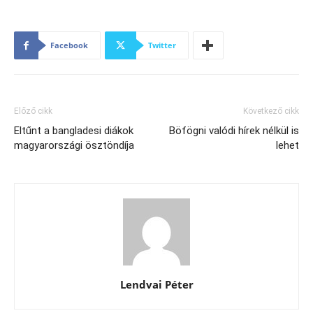
Facebook
Twitter
Előző cikk
Következő cikk
Eltűnt a bangladesi diákok
Böfögni valódi hírek nélkül is
magyarországi ösztöndíja
lehet
Lendvai Péter