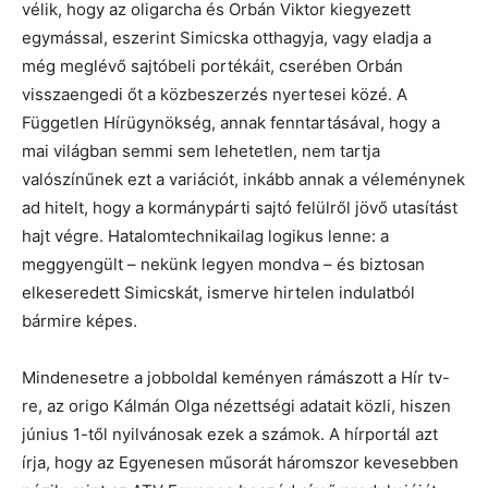
vélik, hogy az oligarcha és Orbán Viktor kiegyezett
egymással, eszerint Simicska otthagyja, vagy eladja a
még meglévő sajtóbeli portékáit, cserében Orbán
visszaengedi őt a közbeszerzés nyertesei közé. A
Független Hírügynökség, annak fenntartásával, hogy a
mai világban semmi sem lehetetlen, nem tartja
valószínűnek ezt a variációt, inkább annak a véleménynek
ad hitelt, hogy a kormánypárti sajtó felülről jövő utasítást
hajt végre. Hatalomtechnikailag logikus lenne: a
meggyengült – nekünk legyen mondva – és biztosan
elkeseredett Simicskát, ismerve hirtelen indulatból
bármire képes.
Mindenesetre a jobboldal keményen rámászott a Hír tv-
re, az origo Kálmán Olga nézettségi adatait közli, hiszen
június 1-től nyilvánosak ezek a számok. A hírportál azt
írja, hogy az Egyenesen műsorát háromszor kevesebben