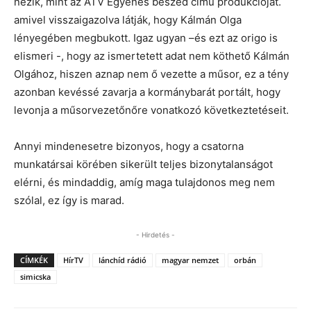
nézik, mint az ATV Egyenes beszéd című produkcióját.
amivel visszaigazolva látják, hogy Kálmán Olga
lényegében megbukott. Igaz ugyan –és ezt az origo is
elismeri -, hogy az ismertetett adat nem köthető Kálmán
Olgához, hiszen aznap nem ő vezette a műsor, ez a tény
azonban kevéssé zavarja a kormánybarát portált, hogy
levonja a műsorvezetőnőre vonatkozó következtetéseit.
Annyi mindenesetre bizonyos, hogy a csatorna
munkatársai körében sikerült teljes bizonytalanságot
elérni, és mindaddig, amíg maga tulajdonos meg nem
szólal, ez így is marad.
- Hirdetés -
CÍMKÉK
HírTV
lánchíd rádió
magyar nemzet
orbán
simicska